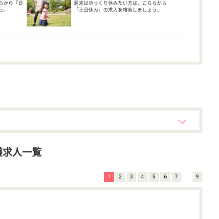
らから「日
週末はゆっくり休みたい方は、こちらから
う。
「土日休み」の求人を検索しましょう。
護求人一覧
1
2
3
4
5
6
7
9