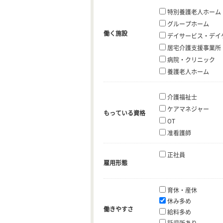
特別養護老人ホーム
グループホーム
働く施設
デイサービス・デイ
居宅介護支援事業所
病院・クリニック
養護老人ホーム
介護福祉士
ケアマネジャー
もっている資格
OT
准看護師
正社員
雇用形態
育休・産休
休み多め
働きやすさ
給料多め