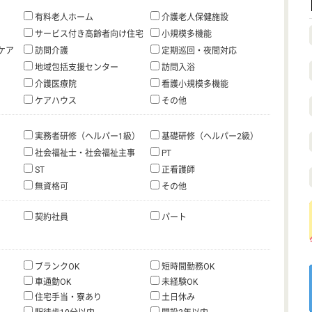
有料老人ホーム
介護老人保健施設
サービス付き高齢者向け住宅
小規模多機能
ケア
訪問介護
定期巡回・夜間対応
地域包括支援センター
訪問入浴
介護医療院
看護小規模多機能
ケアハウス
その他
実務者研修（ヘルパー1級）
基礎研修（ヘルパー2級）
社会福祉士・社会福祉主事
PT
ST
正看護師
無資格可
その他
契約社員
パート
ブランクOK
短時間勤務OK
車通勤OK
未経験OK
住宅手当・寮あり
土日休み