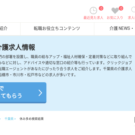
0
0
最近見た求人
お気に入り
求人
紹介
転職お役立ちコンテンツ
介護 NEWS
介護求人情報
門の部署を設置し、職員の給与アップ・福祉人材確保・定着対策などに取り組んで
みなどに対し、アドバイスや適切な窓口の紹介等も行っています。クリックジョブ
転職エージェントがあなたにぴったり合う求人をご紹介します。千葉県の介護求人
船橋市・市川市・松戸市などの求人が多いです。
で
してもらう
千葉県
休み多め検索結果