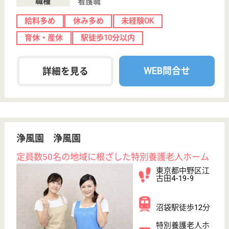
WEB問合せ
詳細を見る
現在の検索条件
東京都/中野区
変更
エリア・駅
休み多め
変更
こだわり条件
;
事業所情報の一部は、厚生労働省の介護事業所・生活関連情報
検索「介護サービス情報公表システム 」から転載しておりま
す。