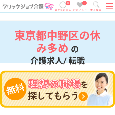
0
0
最近見た求人
お気に入り
求人検索
東京都中野区の休
み多め
の
介護求人/ 転職
現在の検索条件
東京都/中野区
変更
エリア・駅
休み多め
変更
こだわり条件