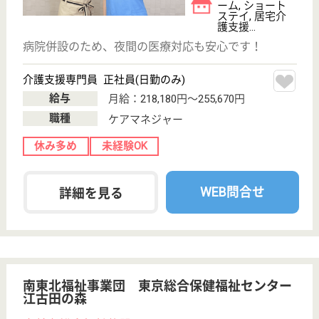
介護の転職支援サービスお申込み
30
簡単
登録
秒
保有資格を選択してくださ
誕生年を入
い
誕生年
必須
保有資格
必須
初任者研修
実務者研修
(ヘルパー2級)
(ヘルパー1級)
介護福祉士
社会福祉士
戻る
ケアマネジャー
PT
次のステッ
OT
その他・なし
次のステップへ