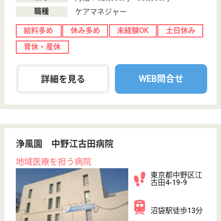
リニエ訪問看護ステーション中野
東京都中野区東
中野3-16-14
落合駅徒歩6分,
東中野駅徒歩5
分
居宅介護支援事
業所, 訪問看護
東京都のリニエ訪問看護ステーション中野は、居宅介
護支援事業所・訪問看護を運営しています。 ぜひ各
求人をご覧ください。
看護職 正社員(日勤のみ)
給与
月給：320,000円
職種
看護職
給料多め
休み多め
未経験OK
育休・産休
駅徒歩10分以内
WEB問合せ
詳細を見る