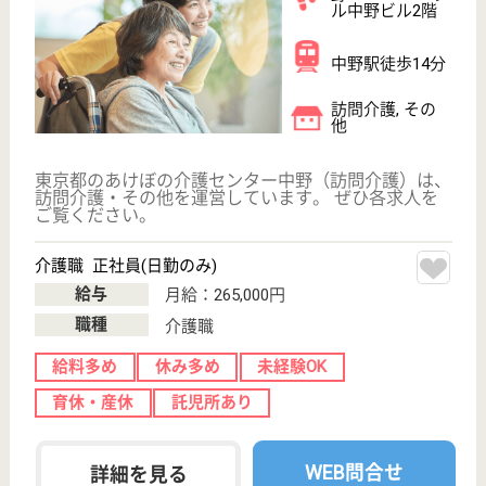
病院
外来は内科・外科を中心に、整形外科(火・金)・耳鼻
咽喉科(月・木・土)・循環器内科(月)・皮膚科(金)・泌
尿器科(火・木)・歯科(月・木)の診療を行っている
医療ソーシャルワーカー 正社員(日勤のみ)
給与
月給：214,500円〜318,246円
職種
その他
給料多め
休み多め
未経験OK
住宅手当あり
WEB問合せ
詳細を見る
やさしい手中野南口居宅介護支援事業所
東京都中野区中
央3-50-9
新中野駅徒歩8
分
居宅介護支援事
業所, 訪問介護,
定期巡回・夜間