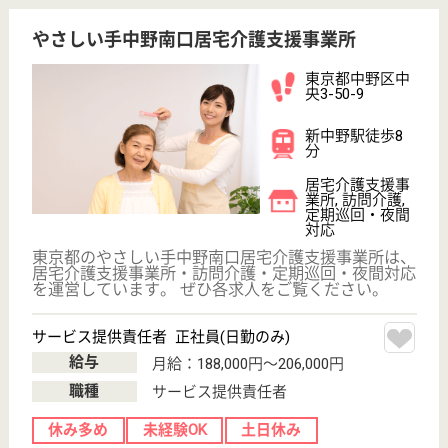
高齢者総合福祉施設
東京都中野区江
古田3-14-19
新江古田駅徒歩
10分, 江古田駅
徒歩20分, 沼...
特別養護老人ホ
ーム, 介護老人
保健施設, デイ
サービ...
「住み慣れた地域で生涯生き生きと暮らし続けるため
に」を基本理念とし、可能な限りご利用者の有する能
力に応じて、自立した生活を営むことができるよう支
援します。 また、特定施設のケアハウスとして介護
が必要なご利用者に対しても、食事、排泄介助、入浴
介助等の日常生活支援を提供していきます。
介護福祉士 正社員(日勤のみ)
給与
月給：224,030円
職種
介護職
休み多め
住宅手当あり
育休・産休
託児所あり
駅徒歩10分以内
WEB問合せ
詳細を見る
相談員 正社員(日勤のみ)
給与
月給：235,800円〜298,500円
職種
生活相談員