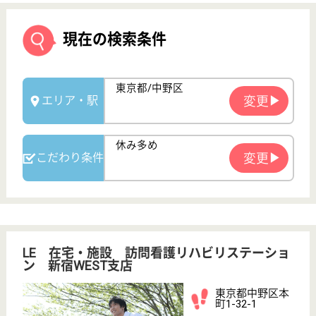
LE 在宅・施設 訪問看護リハビリステーショ
ン 新宿WEST支店
東京都中野区本
町1-32-1
中野坂上駅徒歩
4分
居宅介護支援事
業所, 訪問看護
LEは地域専門職が活躍しています。当社は病院では
経験できない地域におけるマネジメント能力の開発に
も力を入れています！社会保険完備、交通費支給、昇
給・賞与あり、住宅手当や雨の日手当などの諸手当あ
り◎介護休暇・産前・産後休暇・育児休暇も完備！そ
の他、弊社独自の楽しい成長システムを多数ご用意し
ています♪
理学療法士 正社員(日勤のみ)
給与
年収：3,532,000円〜4,182,000円
職種
リハビリ職（理学療法士）
給料多め
休み多め
土日休み
住宅手当あり
育休・産休
駅徒歩10分以内