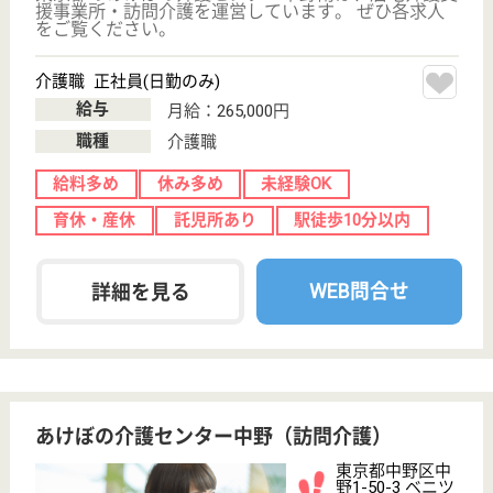
分
居宅介護支援事
業所
東京都の居宅介護支援事業所ワンストップ南台は、居
宅介護支援事業所を運営しています。 ぜひ各求人を
ご覧ください。
主任ケアマネジャー 正社員(日勤のみ)
給与
月給：320,000円〜350,000円
職種
ケアマネジャー
給料多め
休み多め
未経験OK
土日休み
育休・産休
WEB問合せ
詳細を見る
浄風園 中野江古田病院
地域医療を担う病院
東京都中野区江
古田4-19-9
沼袋駅徒歩13分