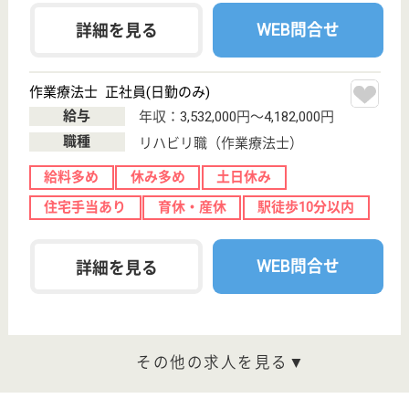
あけぼの介護センター中野南
東京都中野区本
町5-38-11ユニ
テ中野102
中野富士見町駅
徒歩6分
居宅介護支援事
業所, 訪問介護
東京都のあけぼの介護センター中野南は、居宅介護支
援事業所・訪問介護を運営しています。 ぜひ各求人
をご覧ください。
介護職 正社員(日勤のみ)
給与
月給：265,000円
職種
介護職
給料多め
休み多め
未経験OK
育休・産休
託児所あり
駅徒歩10分以内
WEB問合せ
詳細を見る
あけぼの介護センター中野（訪問介護）
東京都中野区中
野1-50-3 ベニツ