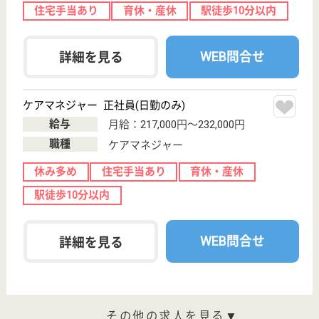
休み多め
住宅手当あり
育休・産休
託児所あり
駅徒歩10分以内
WEB問合せ
詳細を見る
パルシステム東京 中野陽だまり（GH／デイ／
訪問介護）
東京都中野区東
中野1-4-10
東中野駅徒歩7
分
デイサービス,
訪問介護, グル
ープホーム
東京都のパルシステム東京 中野陽だまり（GH／デ
イ／訪問介護）は、デイサービス・訪問介護・グルー
プホームを運営しています。 ぜひ各求人をご覧くだ
さい。
介護職兼生活相談員 正社員(日勤のみ)
給与
月給：226,080円〜273,080円
職種
介護職