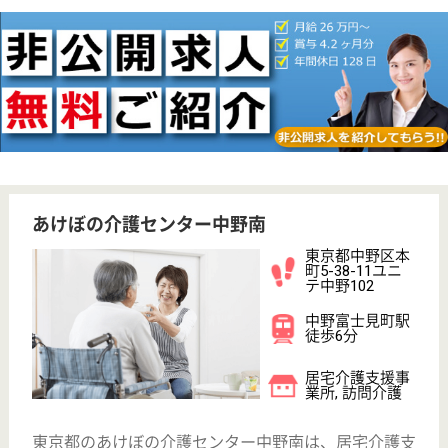
ル中野ビル2階
中野駅徒歩14分
訪問介護, その
他
東京都のあけぼの介護センター中野（訪問介護）は、
訪問介護・その他を運営しています。 ぜひ各求人を
ご覧ください。
介護職 正社員(日勤のみ)
給与
月給：265,000円
職種
介護職
給料多め
休み多め
未経験OK
育休・産休
託児所あり
WEB問合せ
詳細を見る
居宅介護支援事業所ワンストップ南台
東京都中野区南
台2-17-10
幡ヶ谷駅徒歩15