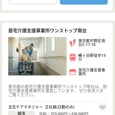
対応
東京都のやさしい手中野南口居宅介護支援事業所は、
居宅介護支援事業所・訪問介護・定期巡回・夜間対応
を運営しています。 ぜひ各求人をご覧ください。
サービス提供責任者 正社員(日勤のみ)
給与
月給：188,000円〜206,000円
職種
サービス提供責任者
休み多め
未経験OK
土日休み
住宅手当あり
育休・産休
駅徒歩10分以内
WEB問合せ
詳細を見る
ケアマネジャー 正社員(日勤のみ)
給与
月給：217,000円〜232,000円
職種
ケアマネジャー
休み多め
住宅手当あり
育休・産休
駅徒歩10分以内
WEB問合せ
詳細を見る
その他の求人を見る