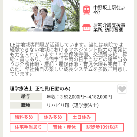
WEB問合せ
詳細を見る
作業療法士 正社員(日勤のみ)
給与
年収：3,532,000円〜4,182,000円
職種
リハビリ職（作業療法士）
給料多め
休み多め
土日休み
住宅手当あり
育休・産休
駅徒歩10分以内
WEB問合せ
詳細を見る
その他の求人を見る