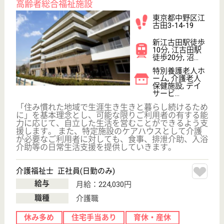
サービス紹介
クリックジョブ介護とは
ご利用の流れ
公式LINE＠
お役立ち情報
転職ノウハウ
初めての介護転職
介護転職お悩み相談室
介護業界給与データ
転職事例