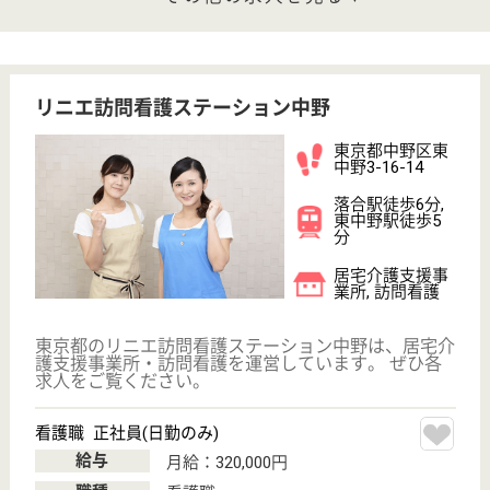
休み多め
育休・産休
駅徒歩10分以内
WEB問合せ
詳細を見る
やさしい手中野居宅介護支援事業所
東京都中野区新
井2-30-4
中野駅徒歩8分
居宅介護支援事
業所, 訪問介護
東京都のやさしい手中野居宅介護支援事業所は、居宅
介護支援事業所・訪問介護を運営しています。 ぜひ
各求人をご覧ください。
サービス提供責任者 正社員(日勤のみ)
給与
月給：188,000円〜206,000円
職種
サービス提供責任者
休み多め
未経験OK
土日休み
住宅手当あり
育休・産休
駅徒歩10分以内