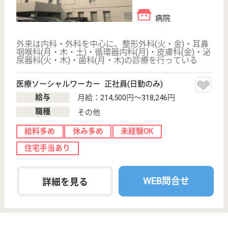
浄風園 浄風園
定員数50名の地域に根ざした特別養護老人ホーム
東京都中野区江
古田4-19-9
沼袋駅徒歩12分
特別養護老人ホ
ーム, ショート
ステイ, 居宅介
護支援...
病院併設のため、夜間の医療対応も安心です！
介護支援専門員 正社員(日勤のみ)
給与
月給：218,180円〜255,670円
職種
ケアマネジャー
休み多め
未経験OK
WEB問合せ
詳細を見る
南東北福祉事業団 東京総合保健福祉センター
江古田の森