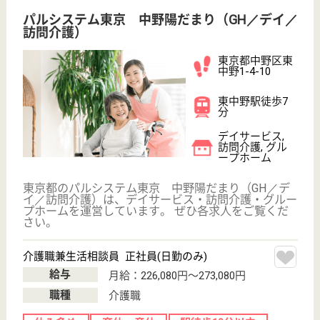
採用ご担当者様へ
お知らせ
看護師の求人・転職なら
『クリックジョブ看護』
介護職求人支援サービス『クリックジョブ介護』運営会社:
ライフワンズ株式会社 ( 厚生労働大臣許可 )13- ユ -303765
Copyright©LifeOnes Ltd. All Rights Reserved
?>