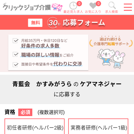
0
0
最近見た求人
お気に入り
求人検索
青藍会 かすみがうら
ケアマネジャー
の
に応募する
資格
必須
(複数選択可)
初任者研修
実務者研修
(ヘルパー2級)
(ヘルパー1級)
介護福祉士
社会福祉士
ケアマネジャー
PT
OT
その他・なし