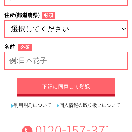
サイトマップ
利用規約
プライバシーポリシー
運営会社
看護師の求人・転職なら
採用ご担当者様へ
『クリックジョブ看護』
介護職求人支援サービス『クリックジョブ介護』運営会社:
ライフワンズ株式会社 ( 厚生労働大臣許可 )13- ユ -303765
Copyright©LifeOnes Ltd. All Rights Reserved