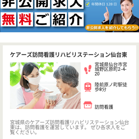
WEB問合せ
詳細を見る
その他の求人を見る
かりんの家
宮城県仙台市宮
城野区燕沢東2-
1-50
東仙台駅徒歩21
分
グループホーム
宮城県のかりんの家は、グループホームを運営してい
ます。 ぜひ各求人をご覧ください。
介護職 正社員
給与
月給：187,000円〜272,000円
職種
介護職
無資格可
未経験OK
賞与4か月以上
車通勤OK
育休・産休
託児所あり