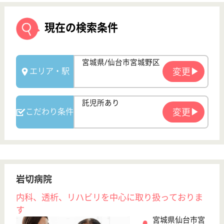
岩切病院
内科、透析、リハビリを中心に取り扱っておりま
す
宮城県仙台市宮
城野区岩切字稲
荷21
岩切駅徒歩20分
デイサービス,
デイケア, 病院,
居宅介護支援事
業...
宮城県の岩切病院は、デイサービス・デイケア・病院
を運営しています。 ぜひ各求人をご覧ください。
病棟看護助手 正社員
給与
月給：173,000円〜211,600円
職種
その他
休み多め
未経験OK
車通勤OK
住宅手当あり
ブランクOK
育休・産休
WEB問合せ
詳細を見る