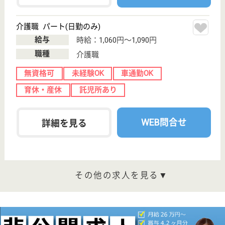
20
陸前原ノ町駅徒
歩8分
訪問看護
宮城県のケアーズ訪問看護リハビリステーション仙台
東は、訪問看護を運営しています。 ぜひ各求人をご
覧ください。
看護職 正社員(日勤のみ)
給与
月給：200,000円
職種
看護職
休み多め
土日休み
車通勤OK
育休・産休
託児所あり
駅徒歩10分以内
WEB問合せ
詳細を見る
理学療法士 正社員(日勤のみ)
給与
月給：200,000円
職種
リハビリ職（理学療法士）
休み多め
土日休み
車通勤OK
育休・産休
託児所あり
駅徒歩10分以内