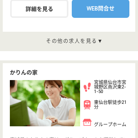
も提案や意見を言いやすく、とても風通しの良い雰囲
気です。失敗や辛い経験をすることもありますが、周
りのス タッフがそれぞれのポジションで支えてくれ
るので、安心して自分の 役割に専念できます。
介護職 正社員
給与
月給：181,040円〜204,540円
職種
介護職
無資格可
未経験OK
車通勤OK
育休・産休
託児所あり
WEB問合せ
詳細を見る
生活相談員 正社員(日勤のみ)
給与
月給：197,448円〜246,448円
職種
生活相談員
未経験OK
託児所あり
WEB問合せ
詳細を見る
康陽会 コジーケア・ホーム