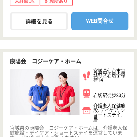
託児所あり
変更
こだわり条件
;
事業所情報の一部は、厚生労働省の介護事業所・生活関連情報
検索「介護サービス情報公表システム 」から転載しておりま
す。
介護の転職支援サービスお申込み
30
簡単
登録
秒
保有資格を選択してくださ
誕生年を入