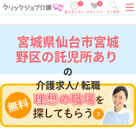
0
0
最近見た求人
お気に入り
求人検索
宮城県仙台市宮城
野区の託児所あり
の
介護求人/ 転職
現在の検索条件
宮城県/仙台市宮城野区
変更
エリア・駅
託児所あり
変更
こだわり条件