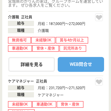
宮城県仙台市宮
城野区岩切字稲
荷14
岩切駅徒歩23分
介護老人保健施
設, デイケア, シ
ョートステイ,
居...
宮城県の康陽会 コジーケア・ホームは、介護老人保
健施設・デイケア・ショートステイを運営していま
す。 ぜひ各求人をご覧ください。
介護職 正社員
給与
月給：181,000円〜261,000円
職種
介護職
休み多め
未経験OK
賞与4か月以上
車通勤OK
住宅手当あり
育休・産休
WEB問合せ
詳細を見る
フループライフガーデン
宮城県仙台市宮
城野区福室7-6-
20