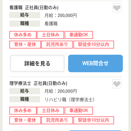
WEB問合せ
詳細を見る
ケアマネジャー 正社員
給与
月給：231,720円〜271,520円
職種
ケアマネジャー
未経験OK
車通勤OK
育休・産休
託児所あり
WEB問合せ
詳細を見る
ここさいむら 小田原
宮城県仙台市宮
城野区小田原3-
4-55
仙台駅徒歩19分
デイサービス,
グループホーム,
ショートステイ,
...
宮城野区小田原エリアに位置する地域密着型の、グル
ープホームです◎スタッフ同士は当然のこと、会社に