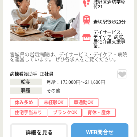
介護職 パート(日勤のみ)
給与
時給：1,060円〜1,090円
職種
介護職
無資格可
未経験OK
車通勤OK
育休・産休
託児所あり
WEB問合せ
詳細を見る
その他の求人を見る
ケアーズ訪問看護リハビリステーション仙台東
宮城県仙台市宮
城野区原町2-4-