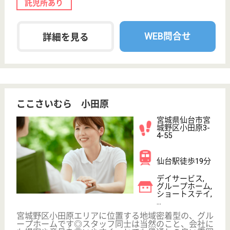
陸前高砂駅徒歩
20分
介護付有料老人
ホーム, ショー
トステイ, 居宅
介護支...
宮城県のフループライフガーデンは、介護付有料老人
ホーム・ショートステイ・居宅介護支援事業所を運営
しています。 ぜひ各求人をご覧ください。
ケアマネジャー 正社員(日勤のみ)
給与
月給：232,000円〜
職種
ケアマネジャー
未経験OK
車通勤OK
育休・産休
託児所あり
WEB問合せ
詳細を見る
清山会 ショートステイみはるの杜
宮城県仙台市宮
城野区福室2-5-
27
陸前高砂駅徒歩
5分