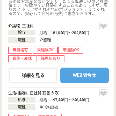
デイサービス,
ショートステイ,
居宅介護支援事
業所...
陸前高砂駅から徒歩5分の場所に位置しています♪目に
見える目標は人を育てるを合言葉に、自らが目標と計
画を立てチェックと改善を行います◎あなたを支える
仲間が沢山おりますよ☆新人でも安心のサポート体制
となっておりますので、研修を通して着実にプロへ成
長できる職場環境です。
看護職 正社員(日勤のみ)
給与
月給：198,600円〜284,090円
職種
看護職
未経験OK
育休・産休
託児所あり
駅徒歩10分以内
WEB問合せ
詳細を見る
現在の検索条件
宮城県/仙台市宮城野区
変更
エリア・駅