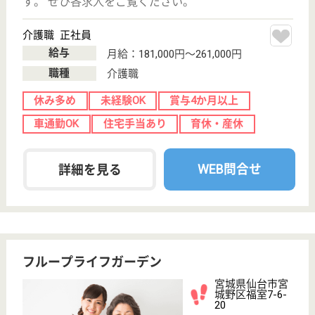
い
誕生年
必須
保有資格
必須
初任者研修
実務者研修
(ヘルパー2級)
(ヘルパー1級)
介護福祉士
社会福祉士
戻る
ケアマネジャー
PT
次のステッ
OT
その他・なし
次のステップへ
サービス紹介
クリックジョブ介護とは
ご利用の流れ