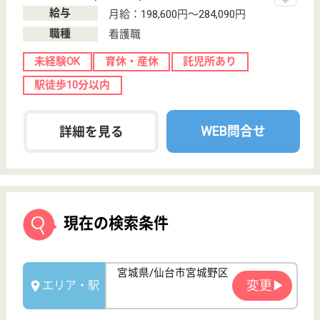
ライフワンズ株式会社 ( 厚生労働大臣許可 )13- ユ -303765
Copyright©LifeOnes Ltd. All Rights Reserved
?>