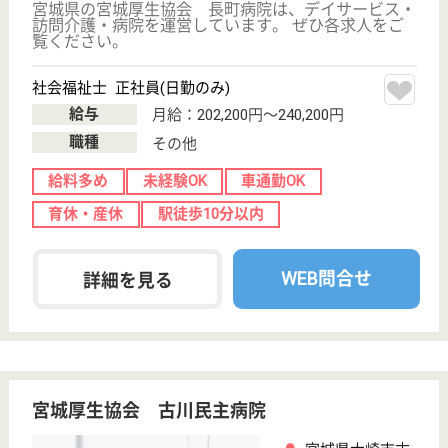
WEB問合せ
詳細を見る
博亮会 野崎病院
宮城県遠田郡美
里町字藤ケ崎町
171
小牛田駅徒歩5
分
病院
宮城県の博亮会 野崎病院は、病院を運営していま
す。 ぜひ各求人をご覧ください。
介護職 正社員
給与
月給：197,000円〜249,000円
職種
介護職
無資格可
未経験OK
車通勤OK
育休・産休
駅徒歩10分以内
WEB問合せ
詳細を見る