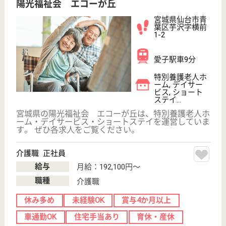
宮城県の仁徳会 徳永整形外科病院は、病院を運営し
ています。 ぜひ各求人をご覧ください。
看護職 正社員
給与
月給：200,000円〜278,800円
職種
その他
未経験OK
車通勤OK
住宅手当あり
育休・産休
寮あり
WEB問合せ
詳細を見る
理学療法士 正社員(日勤のみ)
給与
月給：205,000円〜235,450円
職種
リハビリ職（理学療法士）
未経験OK
車通勤OK
住宅手当あり
育休・産休
寮あり
託児所あり
WEB問合せ
詳細を見る
もっとみる（21-40 件 /403 件）