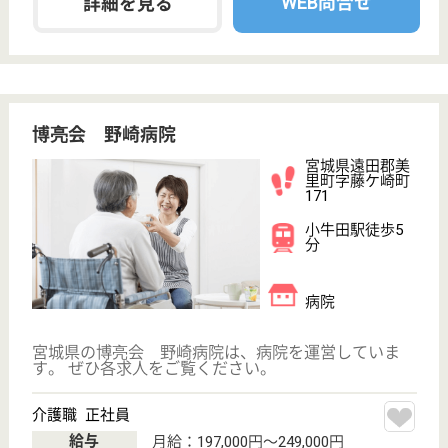
金上仁友会 金上病院
宮城県角田市角
田字田町123
角田駅徒歩17分
病院, 居宅介護
支援事業所, 訪
問看護
宮城県の金上仁友会 金上病院は、病院・居宅介護支
援事業所・訪問看護を運営しています。 ぜひ各求人
をご覧ください。
介護支援専門員 正社員(日勤のみ)
給与
月給：200,000円〜281,110円
職種
ケアマネジャー
未経験OK
車通勤OK
ブランクOK
育休・産休
寮あり
託児所あり
WEB問合せ
詳細を見る
啓仁会 石巻ロイヤル病院