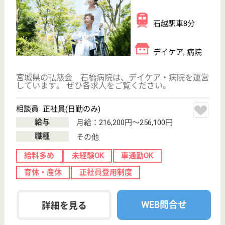
託児所あり
駅徒歩10分以内
WEB問合せ
詳細を見る
その他の求人を見る
慈篤会 三浦病院
宮城県大崎市古
川三日町2-3-45
古川駅徒歩17分
病院
宮城県の慈篤会 三浦病院は、病院を運営していま
す。 ぜひ各求人をご覧ください。
MSW 正社員(日勤のみ)
給与
月給：269,000円
職種
その他