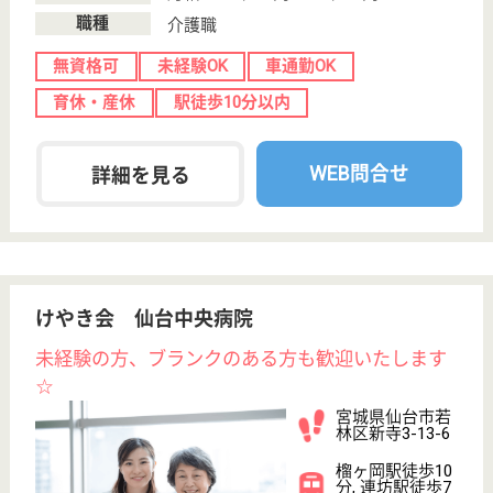
宮城県石巻市広
渕字焼巻2
佳景山駅車8分
病院
宮城県の啓仁会 石巻ロイヤル病院は、病院を運営し
ています。 ぜひ各求人をご覧ください。
言語聴覚士 正社員(日勤のみ)
給与
月給：240,000円〜277,600円
職種
その他
給料多め
未経験OK
車通勤OK
住宅手当あり
育休・産休
託児所あり
WEB問合せ
詳細を見る
仁明会 齋藤病院
宮城県石巻市山
下町1-7-24
陸前山下駅徒歩