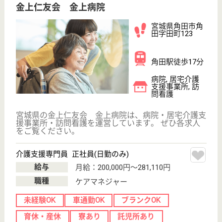
その他の求人を見る
弘慈会 石橋病院
宮城県栗原市若
柳川北堤下27
石越駅車8分
デイケア, 病院
宮城県の弘慈会 石橋病院は、デイケア・病院を運営
しています。 ぜひ各求人をご覧ください。
相談員 正社員(日勤のみ)
給与
月給：216,200円〜256,100円
職種
その他
給料多め
未経験OK
車通勤OK
育休・産休
正社員登用制度
WEB問合せ
詳細を見る