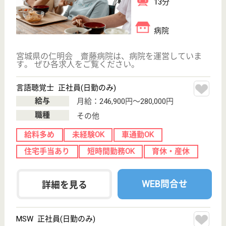
のメンタルケアに重点対応。待遇は週休3日で、保
育施設完備しています☆
宮城県石巻市山
下町2-5-7
石巻駅徒歩19分,
陸前山下駅徒歩
17分
病院
精神保健指定医は勿論、看護師や心理士等メンタルホ
スピタルのスペシャリストによる連携医療に大変定評
があります◎看護師・准看護師・薬剤師・作業療法
士・介護福祉士・ケアマネージャー等各人材にて。賞
与4。7ヵ月。経験者高給与可能性あります。
ソーシャルワーカー 正社員(日勤のみ)
給与
月給：200,000円〜203,000円
職種
その他
給料多め
休み多め
未経験OK
賞与4か月以上
車通勤OK
育休・産休
WEB問合せ
詳細を見る