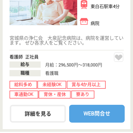
宮城厚生協会 長町病院
宮城県仙台市太
白区長町3-7-26
長町駅徒歩2分
デイサービス,
訪問介護, 病院,
居宅介護支援事
業所
宮城県の宮城厚生協会 長町病院は、デイサービス・
訪問介護・病院を運営しています。 ぜひ各求人をご
覧ください。
社会福祉士 正社員(日勤のみ)
給与
月給：202,200円〜240,200円
職種
その他
給料多め
未経験OK
車通勤OK
育休・産休
駅徒歩10分以内