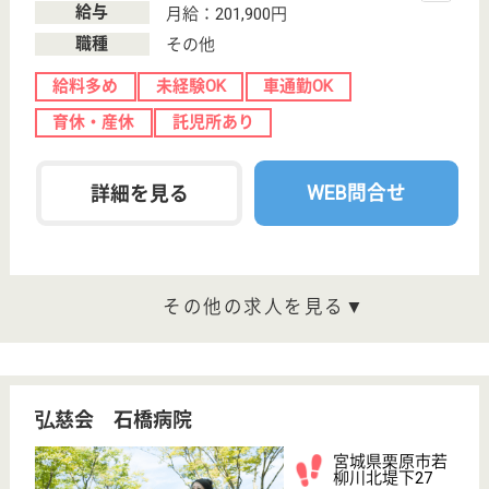
徳洲会 仙台徳洲会病院
宮城県仙台市泉
区高玉町9-8
泉中央駅徒歩7
分
介護老人保健施
設, 病院
宮城県の徳洲会 仙台徳洲会病院は、介護老人保健施
設・病院を運営しています。 ぜひ各求人をご覧くだ
さい。
介護福祉士 正社員
給与
月給：196,542円〜222,432円
職種
介護職
未経験OK
車通勤OK
育休・産休
託児所あり
駅徒歩10分以内
WEB問合せ
詳細を見る
医療ソーシャルワーカー 正社員(日勤のみ)
給与
月給：211,200円〜253,000円
職種
その他
給料多め
車通勤OK
育休・産休