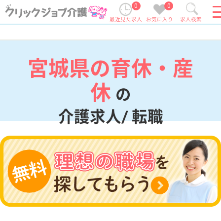
0
0
最近見た求人
お気に入り
求人検索
宮城県の育休・産
休
の
介護求人/ 転職
現在の検索条件
宮城県
変更
エリア・駅
育休・産休
変更
こだわり条件