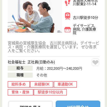
けやき会 仙台中央病院
未経験の方、ブランクのある方も歓迎いたします
☆
宮城県仙台市若
林区新寺3-13-6
榴ヶ岡駅徒歩10
分, 連坊駅徒歩7
分, 宮城野通...
病院
仙台駅からの徒歩通勤も可能！残業もほとんどなく、
メリハリをつけて勤務できます♪
看護職 正社員
給与
月給：173,700円〜249,500円
職種
看護職
育休・産休
駅徒歩10分以内
WEB問合せ
詳細を見る