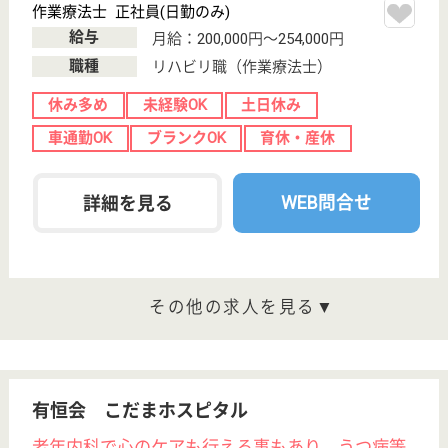
病院
宮城県の盟陽会 富谷中央病院は、病院を運営してい
ます。 ぜひ各求人をご覧ください。
看護補助 正社員
給与
月給：201,564円〜230,864円
職種
その他
未経験OK
賞与4か月以上
車通勤OK
住宅手当あり
育休・産休
WEB問合せ
詳細を見る
ケアワーカー パート(日勤のみ)
給与
時給：1,050円〜1,150円
職種
介護職
給料多め
無資格可
未経験OK
車通勤OK
育休・産休
WEB問合せ
詳細を見る