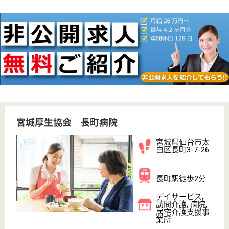
WEB問合せ
詳細を見る
宮城厚生協会 古川民主病院
宮城県大崎市古
川駅東2-11-14
古川駅徒歩10分
デイサービス,
病院, 介護医療
院
宮城県の宮城厚生協会 古川民主病院は、デイサービ
ス・病院・介護医療院を運営しています。 ぜひ各求
人をご覧ください。
社会福祉士 正社員(日勤のみ)
給与
月給：202,200円〜240,200円
職種
その他
給料多め
未経験OK
車通勤OK
育休・産休
駅徒歩10分以内