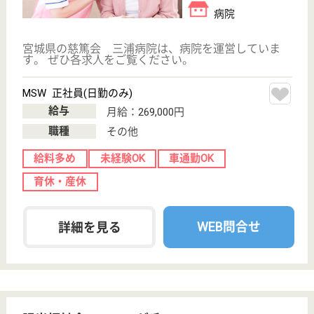
病院
宮城県の姉歯松風会 石越病院は、病院を運営してい
ます。 ぜひ各求人をご覧ください。
看護職 正社員
給与
月給：196,064円〜293,204円
職種
看護職
未経験OK
車通勤OK
住宅手当あり
短時間勤務OK
育休・産休
駅徒歩10分以内
WEB問合せ
詳細を見る
仁徳会 徳永整形外科病院
宮城県大崎市古
川北町2-5-12
古川駅徒歩15分
病院