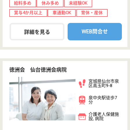
給与
月給：181,448円〜223,448円
職種
その他
未経験OK
賞与4か月以上
車通勤OK
住宅手当あり
育休・産休
WEB問合せ
詳細を見る
周行会 内科佐藤病院
宮城県仙台市青
葉区上杉2-3-17
北四番丁駅徒歩
1分
病院
宮城県の周行会 内科佐藤病院は、病院を運営してい
ます。 ぜひ各求人をご覧ください。
看護職 正社員(日勤のみ)
給与
月給：192,900円〜276,400円
職種
その他