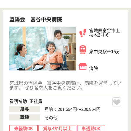
介護の転職支援サービスお申込み
30
簡単
登録
秒
保有資格を選択してくださ
誕生年を入
い
誕生年
必須
保有資格
必須
初任者研修
実務者研修
(ヘルパー2級)
(ヘルパー1級)
介護福祉士
社会福祉士
戻る
ケアマネジャー
PT
次のステッ
OT
その他・なし
次のステップへ