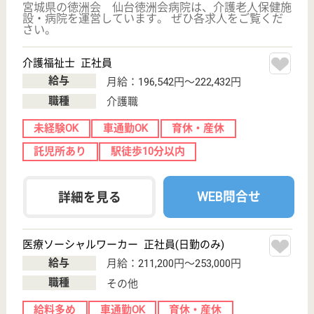
未経験OK
賞与4か月以上
住宅手当あり
育休・産休
託児所あり
駅徒歩10分以内
WEB問合せ
詳細を見る
小島慈恵会 小島病院
1954年開設☆半世紀以上の長きにわたって、行政
と前向きに取り組みつつ、地域の精神科医療に貢
献してまいりました！
宮城県岩沼市桜
1-2-25
岩沼駅徒歩16分
病院
「こころ」に安らぎを取り戻すためのサポートを☆職
員が一致協力し、常に思いやりのある最良の医療を地
域の皆さまにご提供できるよう、心掛けています！
作業療法士 正社員(日勤のみ)
給与
月給：222,800円〜242,000円