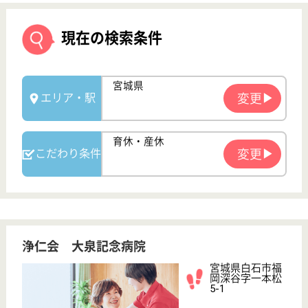
浄仁会 大泉記念病院
宮城県白石市福
岡深谷字一本松
5-1
東白石駅車4分
病院
宮城県の浄仁会 大泉記念病院は、病院を運営してい
ます。 ぜひ各求人をご覧ください。
看護師 正社員
給与
月給：296,500円〜318,000円
職種
看護職
給料多め
未経験OK
賞与4か月以上
車通勤OK
育休・産休
寮あり
WEB問合せ
詳細を見る