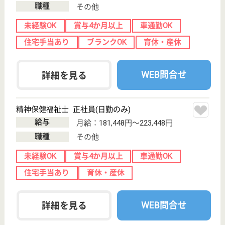
採用ご担当者様へ
お知らせ
看護師の求人・転職なら
『クリックジョブ看護』
介護職求人支援サービス『クリックジョブ介護』運営会社:
ライフワンズ株式会社 ( 厚生労働大臣許可 )13- ユ -303765
Copyright©LifeOnes Ltd. All Rights Reserved
?>