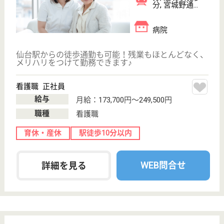
13分
病院
宮城県の仁明会 齋藤病院は、病院を運営していま
す。 ぜひ各求人をご覧ください。
言語聴覚士 正社員(日勤のみ)
給与
月給：246,900円〜280,000円
職種
その他
給料多め
未経験OK
車通勤OK
住宅手当あり
短時間勤務OK
育休・産休
WEB問合せ
詳細を見る
MSW 正社員(日勤のみ)
給与
月給：201,900円
職種
その他
給料多め
未経験OK
車通勤OK
育休・産休
託児所あり
WEB問合せ
詳細を見る