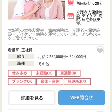
WEB問合せ
詳細を見る
機能訓練指導員 正社員(日勤のみ)
給与
月給：174,800円〜235,700円
職種
その他
休み多め
未経験OK
賞与4か月以上
土日休み
車通勤OK
住宅手当あり
WEB問合せ
詳細を見る
その他の求人を見る
盟陽会 富谷中央病院
宮城県富谷市上
桜木2-1-6
泉中央駅車15分