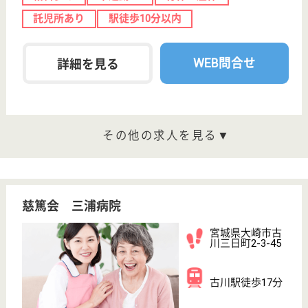
職種
リハビリ職（作業療法士）
給料多め
未経験OK
賞与4か月以上
車通勤OK
住宅手当あり
育休・産休
WEB問合せ
詳細を見る
精神保健福祉士 正社員(日勤のみ)
給与
月給：220,816円〜239,216円
職種
その他
賞与4か月以上
車通勤OK
住宅手当あり
育休・産休
WEB問合せ
詳細を見る
姉歯松風会 石越病院
宮城県登米市石
越町南郷字小谷
地前245
石越駅徒歩5分