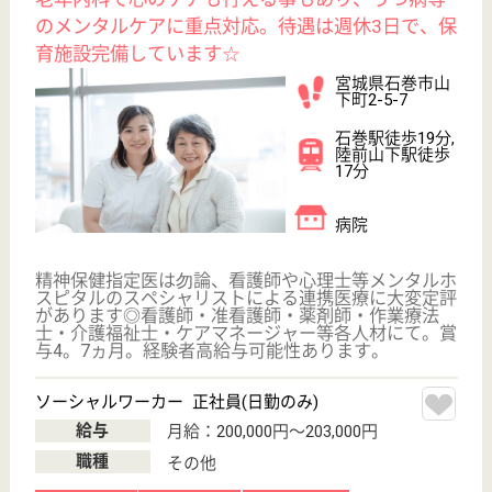
その他の求人を見る
翠十字 杜都千愛病院
宮城県仙台市太
白区茂庭字人来
田西8-13
仙台駅バス30分
デイケア, 病院,
居宅介護支援事
業所
宮城県の翠十字 杜都千愛病院は、デイケア・病院・
居宅介護支援事業所を運営しています。 ぜひ各求人
をご覧ください。
看護職 正社員
給与
月給：181,448円〜262,448円
職種
その他
未経験OK
賞与4か月以上
車通勤OK
住宅手当あり
ブランクOK
育休・産休
WEB問合せ
詳細を見る
精神保健福祉士 正社員(日勤のみ)