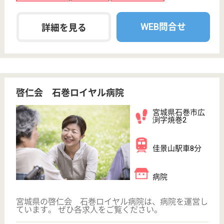
介護福祉士 正社員(日勤のみ)
給与
月給：179,200円〜242,400円
職種
介護職
未経験OK
車通勤OK
住宅手当あり
短時間勤務OK
育休・産休
WEB問合せ
詳細を見る
本多友愛会 仙南病院
宮城県角田市角
田字牛舘16
角田駅徒歩20分
介護老人保健施
設, デイケア, 病
院, 居宅介護支
援...
宮城県の本多友愛会 仙南病院は、介護老人保健施
設・デイケア・病院を運営しています。 ぜひ各求人
をご覧ください。
看護師 正社員