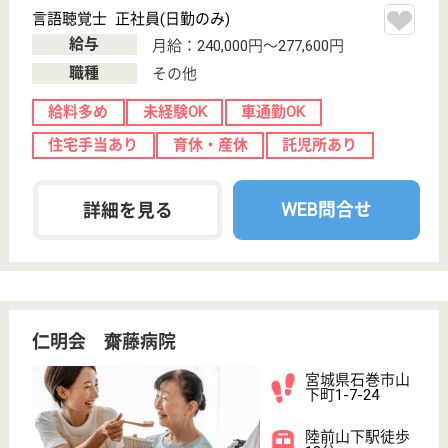
給与
月給：254,000円〜324,000円
職種
その他
休み多め
未経験OK
車通勤OK
ブランクOK
育休・産休
託児所あり
WEB問合せ
詳細を見る
作業療法士 正社員(日勤のみ)
給与
月給：200,000円〜254,000円
職種
リハビリ職（作業療法士）
休み多め
未経験OK
土日休み
車通勤OK
ブランクOK
育休・産休
WEB問合せ
詳細を見る
その他の求人を見る
有恒会 こだまホスピタル
老年内科で心のケアも行える事もあり、うつ病等