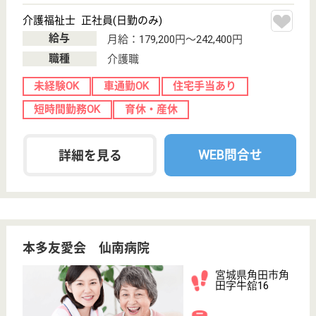
給料多め
未経験OK
車通勤OK
育休・産休
WEB問合せ
詳細を見る
陽光福祉会 エコーが丘
宮城県仙台市青
葉区芋沢字横前
1-2
愛子駅車9分
特別養護老人ホ
ーム, デイサー
ビス, ショート
ステイ...
宮城県の陽光福祉会 エコーが丘は、特別養護老人ホ
ーム・デイサービス・ショートステイを運営していま
す。 ぜひ各求人をご覧ください。
介護職 正社員
給与
月給：192,100円〜
職種
介護職
休み多め
未経験OK
賞与4か月以上
車通勤OK
住宅手当あり
育休・産休