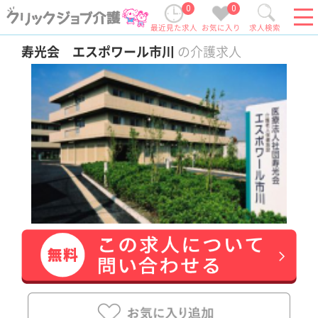
0
0
最近見た求人
お気に入り
求人検索
寿光会 エスポワール市川
の介護求人
未経験OK
車通勤OK
育休・産休
駅徒歩10分以内
この求人の特長
原木中山駅徒歩10分☆明るい笑顔があふれ、温
かい家庭的な雰囲気で、穏やかな施設です！