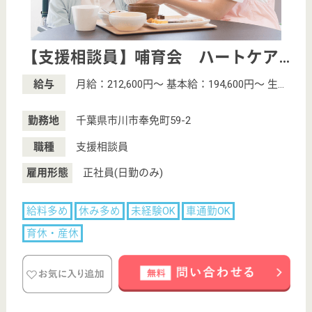
給与
月給：240,000円〜392,780円
職種
介護職
給料多め
車通勤OK
育休・産休
駅徒歩10分以内
ケアマネジャー 正社員(日勤のみ)
給与
月給：242,368円〜262,368円
職種
ケアマネジャー
未経験OK
車通勤OK
育休・産休
託児所あり
駅徒歩10分以内
すべての求人情報(全7件)
サービス紹介