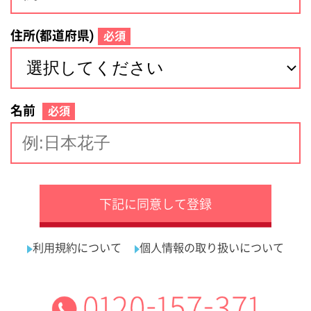
サイトマップ
利用規約
プライバシーポリシー
運営会社
看護師の求人・転職なら
採用ご担当者様へ
『クリックジョブ看護』
介護職求人支援サービス『クリックジョブ介護』運営会社:
ライフワンズ株式会社 ( 厚生労働大臣許可 )13- ユ -303765
Copyright©LifeOnes Ltd. All Rights Reserved