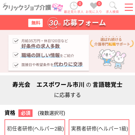
0
0
最近見た求人
お気に入り
求人検索
寿光会 エスポワール市川
言語聴覚士
の
に応募する
資格
必須
(複数選択可)
初任者研修
実務者研修
(ヘルパー2級)
(ヘルパー1級)
介護福祉士
社会福祉士
ケアマネジャー
PT
OT
その他・なし