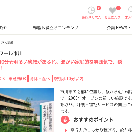
0
0
最近見た求人
お気に入り
求人
紹介
転職お役立ちコンテンツ
介護 NEWS
求人詳細
ワール市川
10分☆明るい笑顔があふれ、温かい家庭的な雰囲気で、穏
！
OK
車通勤OK
育休・産休
駅徒歩10分以内
市川市の南部に位置し、駅から近い環
で、2005年オープンの新しい施設です
を取り、介護・福祉サービスの向上に
ます。
おすすめポイント
高収入◎しっかり稼げる、給与