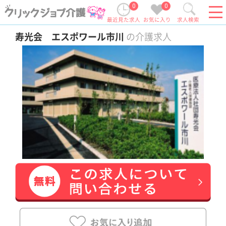
0
0
最近見た求人
お気に入り
求人検索
寿光会 エスポワール市川
の介護求人
給料多め
未経験OK
車通勤OK
育休・産休
託児所あり
駅徒歩10分以内
この求人の特長
管理職候補募集！