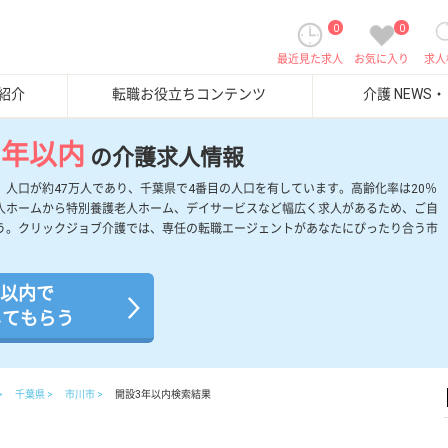
0
0
最近見た求人
お気に入り
求人
紹介
転職お役立ちコンテンツ
介護 NEWS
3年以内
の介護求人情報
人口が約47万人であり、千葉県で4番目の人口を有しています。高齢化率は20％
人ホームから特別養護老人ホーム、デイサービスなど幅広く求人があるため、ご自
う。クリックジョブ介護では、専任の転職エージェントがあなたにぴったり合う市
年以内で
してもらう
千葉県
市川市
開設3年以内検索結果