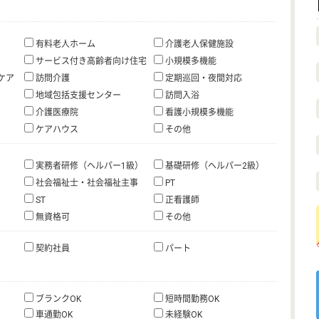
有料老人ホーム
介護老人保健施設
サービス付き高齢者向け住宅
小規模多機能
ケア
訪問介護
定期巡回・夜間対応
地域包括支援センター
訪問入浴
介護医療院
看護小規模多機能
ケアハウス
その他
実務者研修（ヘルパー1級）
基礎研修（ヘルパー2級）
社会福祉士・社会福祉主事
PT
ST
正看護師
無資格可
その他
契約社員
パート
ブランクOK
短時間勤務OK
車通勤OK
未経験OK