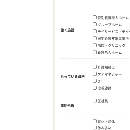
特別養護老人ホーム
グループホーム
働く施設
デイサービス・デイ
居宅介護支援事業所
病院・クリニック
養護老人ホーム
介護福祉士
ケアマネジャー
もっている資格
OT
准看護師
正社員
雇用形態
育休・産休
休み多め