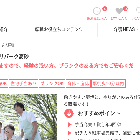
0
0
最近見た求人
お気に入り
求人
紹介
転職お役立ちコンテンツ
介護 NEWS
求人詳細
リパーク高砂
ますので、経験の浅い方、ブランクのある方でもご安心くだ
OK
住宅手当あり
ブランクOK
育休・産休
駅徒歩10分以内
働きやすい環境と、やりがいのある仕
る職場です！
おすすめポイント
手当充実！賞与年3回◎
駅チカ＆駐車場完備で、通勤も便