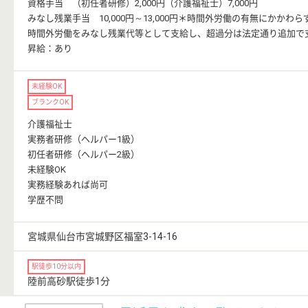
資格手当 （初任者研修）2,000円（介護福祉士）7,000円
みなし残業手当 10,000円～13,000円＊時間外労働の有無にかかわ
時間外労働をみなし残業代等として支給し、超過分は法定通り追加で
昇給：あり
未経験OK
ブランクOK
介護福祉士
実務者研修（ヘルパー1級）
初任者研修（ヘルパー2級）
未経験OK
実務経験あれば尚可
学歴不問
宮城県仙台市宮城野区福室3-14-16
駅徒歩10分以内
陸前高砂駅徒歩1分