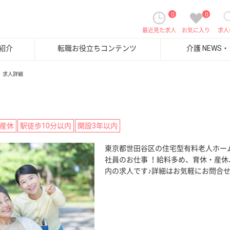
0
0
最近見た求人
お気に入り
求人
紹介
転職お役立ちコンテンツ
介護 NEWS
求人詳細
産休
駅徒歩10分以内
開設3年以内
東京都世田谷区の住宅型有料老人ホー
社員のお仕事 ！給料多め、育休・産休
内の求人です♪詳細はお気軽にお問合