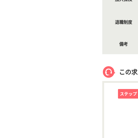
退職制度
備考
この求