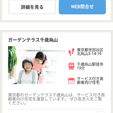
現在の検索条件
東京都/世田谷区
変更
エリア・駅
開設3年以内
変更
こだわり条件
;
事業所情報の一部は、厚生労働省の介護事業所・生活関連情報
検索「介護サービス情報公表システム 」から転載しておりま
す。