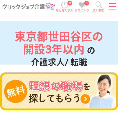
0
0
最近見た求人
お気に入り
求人検索
東京都世田谷区の
開設3年以内
の
介護求人/ 転職
現在の検索条件
東京都/世田谷区
変更
エリア・駅
開設3年以内
変更
こだわり条件