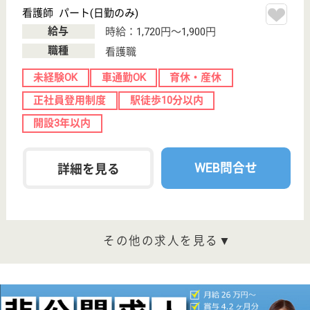
祖師谷1-22-25
祖師ヶ谷大蔵駅
徒歩6分
住宅型有料老人
ホーム, 訪問介
護, 訪問看護, 居
宅...
東京都の医心館 祖師谷は、住宅型有料老人ホーム・
訪問介護・訪問看護を運営しています。 ぜひ各求人
をご覧ください。
介護職 契約社員
給与
月給：350,200円〜406,500円
職種
介護職
給料多め
育休・産休
駅徒歩10分以内
開設3年以内
WEB問合せ
詳細を見る
看護職 契約社員
給与
月給：350,000円〜386,800円
職種
看護職
給料多め
育休・産休
駅徒歩10分以内
開設3年以内