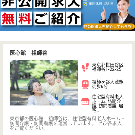
WEB問合せ
詳細を見る
ガーデンテラス千歳烏山
東京都世田谷区
北烏山3-14-19
千歳烏山駅徒歩
13分
サービス付き高
齢者向け住宅
東京都のガーデンテラス千歳烏山は、サービス付き高
齢者向け住宅を運営しています。 ぜひ各求人をご覧
ください。
管理者候補 正社員(日勤のみ)
給与
年収：4,830,000円〜6,610,000円
職種
管理職（管理者・施設長）
給料多め
車通勤OK
育休・産休
開設3年以内
WEB問合せ
詳細を見る