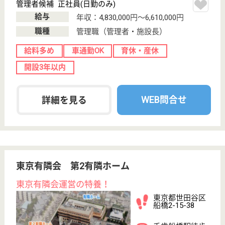
介護の転職支援サービスお申込み
30
簡単
登録
秒
保有資格を選択してくださ
誕生年を入
い
誕生年
必須
保有資格
必須
初任者研修
実務者研修
(ヘルパー2級)
(ヘルパー1級)
介護福祉士
社会福祉士
戻る
ケアマネジャー
PT
次のステッ
OT
その他・なし
次のステップへ