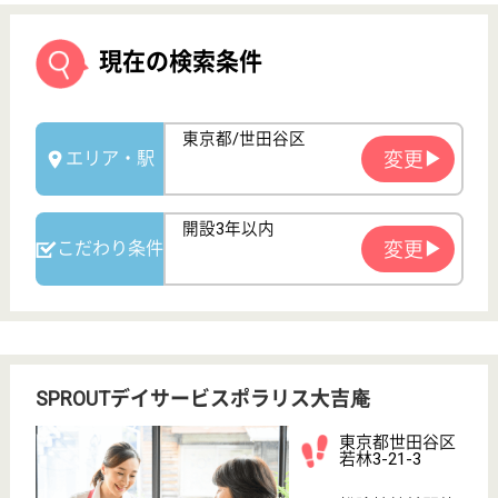
SPROUTデイサービスポラリス大吉庵
東京都世田谷区
若林3-21-3
松陰神社前駅徒
歩1分
デイサービス
東京都のSPROUTデイサービスポラリス大吉庵は、デ
イサービスを運営しています。 ぜひ各求人をご覧く
ださい。
看護師 正社員(日勤のみ)
給与
月給：307,692円〜338,462円
職種
看護職
給料多め
休み多め
未経験OK
車通勤OK
育休・産休
駅徒歩10分以内
WEB問合せ
詳細を見る