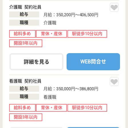
東京有隣会 第2有隣ホーム
東京有隣会運営の特養！
東京都世田谷区
船橋2-15-38
千歳船橋駅徒歩
10分
特別養護老人ホ
ーム, デイサー
ビス, ショート
ステイ
給与多め♪賞与4.0ヶ月分♪単身寮あり！
介護職 正社員
給与
月給：286,900円〜380,650円
職種
介護職
給料多め
無資格可
未経験OK
賞与4か月以上
住宅手当あり
育休・産休
WEB問合せ
詳細を見る