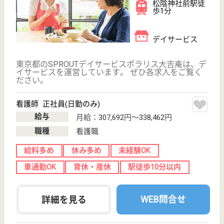
看護師 パート(日勤のみ)
給与
時給：1,720円〜1,900円
職種
看護職
未経験OK
車通勤OK
育休・産休
正社員登用制度
駅徒歩10分以内
開設3年以内
WEB問合せ
詳細を見る
その他の求人を見る
医心館 祖師谷
東京都世田谷区