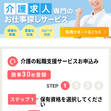
看護師の求人・転職なら
『クリックジョブ看護』
介護職求人支援サービス『クリックジョブ介護』運営会社:
ライフワンズ株式会社 ( 厚生労働大臣許可 )13- ユ -303765
Copyright©LifeOnes Ltd. All Rights Reserved
?>