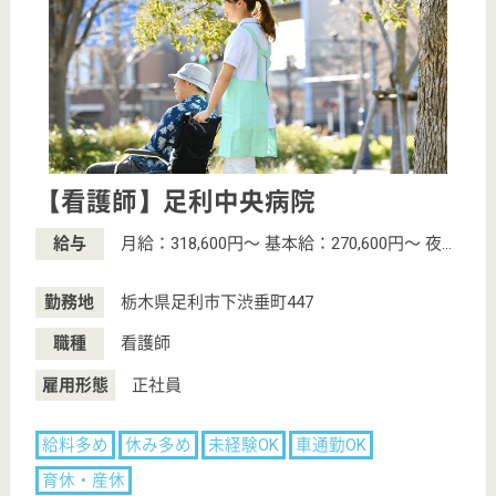
こちらの施設のその他の求人
看護職 正社員
給与
月給：220,000円
職種
看護職
休み多め
未経験OK
賞与4か月以上
車通勤OK
育休・産休
寮あり
駅徒歩10分以内
介護職 正社員
給与
月給：193,000円〜261,500円
職種
介護職
休み多め
無資格可
未経験OK
賞与4か月以上
車通勤OK
育休・産休
駅徒歩10分以内