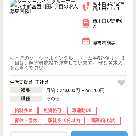
;
事業所情報の一部は、厚生労働省の介護事業所・生活関連情報
検索「介護サービス情報公表システム 」から転載しておりま
す。
介護の転職支援サービスお申込み
30
簡単
登録
秒
保有資格を選択してくださ
誕生年を入
い
誕生年
必須
保有資格
必須