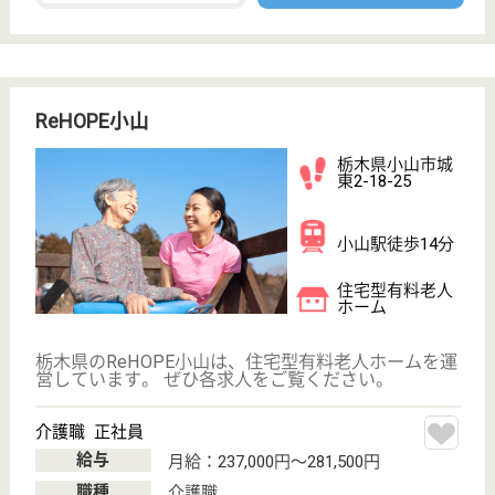
栃木県宇都宮市
西川田3-15-1
西川田駅徒歩6
分
障害者施設
栃木県のソーシャルインクルーホーム宇都宮西川田3
丁目は、障害者施設を運営しています。 ぜひ各求人
をご覧ください。
生活支援員 正社員
給与
月給：240,000円〜288,700円
職種
その他
給料多め
無資格可
車通勤OK
育休・産休
駅徒歩10分以内
開設3年以内
WEB問合せ
詳細を見る
ワールドステイ足利
栃木県足利市福
居町979-1