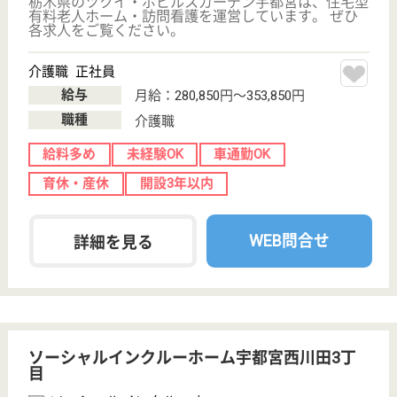
特別養護老人ホ
ーム
栃木県の日光福栄会 ケアパレス宇都宮弐番館は、特
別養護老人ホームを運営しています。 ぜひ各求人を
ご覧ください。
介護職 正社員
給与
月給：215,500円〜301,300円
職種
介護職
未経験OK
車通勤OK
住宅手当あり
育休・産休
開設3年以内
WEB問合せ
詳細を見る
現在の検索条件
栃木県
変更
エリア・駅
開設3年以内
変更
こだわり条件