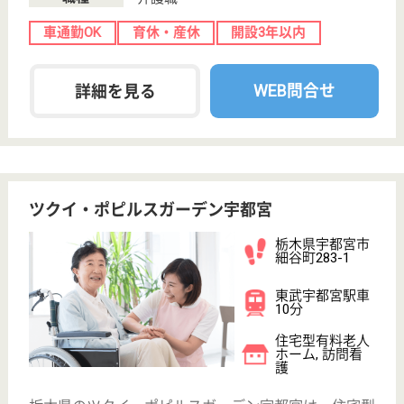
東武和泉駅徒歩
5分
住宅型有料老人
ホーム
栃木県のワールドステイ足利は、住宅型有料老人ホー
ムを運営しています。 ぜひ各求人をご覧ください。
介護福祉士 正社員
給与
月給：259,160円〜286,460円
職種
介護職
給料多め
未経験OK
車通勤OK
育休・産休
駅徒歩10分以内
開設3年以内
WEB問合せ
詳細を見る
日光福栄会 ケアパレス宇都宮弐番館
栃木県宇都宮市
岩曽町131-1
宇都宮駅車13分