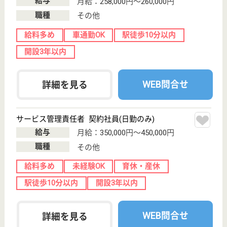
ツクイ・ポピルスガーデン宇都宮
栃木県宇都宮市
細谷町283-1
東武宇都宮駅車
10分
住宅型有料老人
ホーム, 訪問看
護
栃木県のツクイ・ポピルスガーデン宇都宮は、住宅型
有料老人ホーム・訪問看護を運営しています。 ぜひ
各求人をご覧ください。
介護職 正社員
給与
月給：280,850円〜353,850円
職種
介護職
給料多め
未経験OK
車通勤OK
育休・産休
開設3年以内
WEB問合せ
詳細を見る
ソーシャルインクルーホーム宇都宮西川田3丁
目