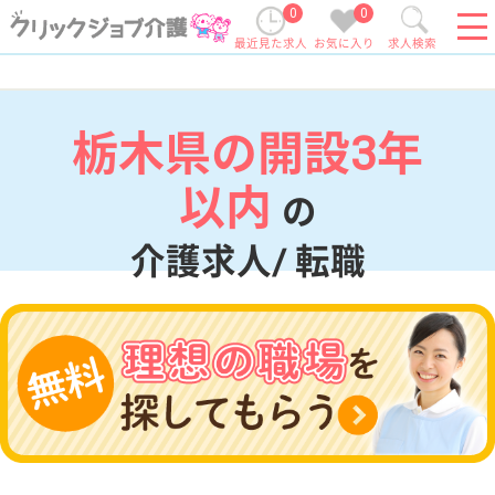
0
0
最近見た求人
お気に入り
求人検索
栃木県の開設3年
以内
の
介護求人/ 転職
現在の検索条件
栃木県
変更
エリア・駅
開設3年以内
変更
こだわり条件