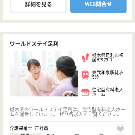
初任者研修
実務者研修
(ヘルパー2級)
(ヘルパー1級)
介護福祉士
社会福祉士
戻る
ケアマネジャー
PT
次のステッ
OT
その他・なし
次のステップへ
サービス紹介
クリックジョブ介護とは
ご利用の流れ
公式LINE＠
お役立ち情報