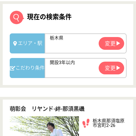
萌彰会 リヤンド-絆-那須黒磯
栃木県那須塩原
市宮町2-26
黒磯駅徒歩4分
介護付有料老人
ホーム
栃木県の萌彰会 リヤンド-絆-那須黒磯は、介護付有
料老人ホームを運営しています。 ぜひ各求人をご覧
ください。
看護職 パート(日勤のみ)
給与
時給：1,300円
職種
看護職
車通勤OK
ブランクOK
育休・産休
駅徒歩10分以内
開設3年以内
WEB問合せ
詳細を見る