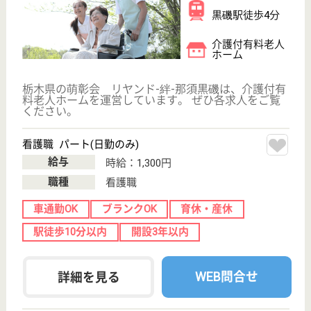
看護職 正社員(日勤のみ)
給与
月給：211,040円〜321,000円
職種
看護職
車通勤OK
ブランクOK
育休・産休
駅徒歩10分以内
開設3年以内
WEB問合せ
詳細を見る
その他の求人を見る
RASIEL宇都宮
栃木県宇都宮市
下岡本町2115-
171