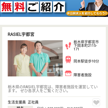
ReHOPE小山
栃木県小山市城
東2-18-25
小山駅徒歩14分
住宅型有料老人
ホーム
栃木県のReHOPE小山は、住宅型有料老人ホームを運
営しています。 ぜひ各求人をご覧ください。
介護職 正社員
給与
月給：237,000円〜281,500円
職種
介護職
車通勤OK
育休・産休
開設3年以内
WEB問合せ
詳細を見る