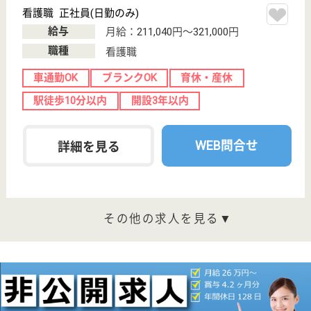
岡本駅徒歩10分
障害者施設
栃木県のRASIEL宇都宮は、障害者施設を運営してい
ます。 ぜひ各求人をご覧ください。
生活支援員 正社員
給与
月給：258,000円〜260,000円
職種
その他
給料多め
車通勤OK
駅徒歩10分以内
開設3年以内
WEB問合せ
詳細を見る
サービス管理責任者 契約社員(日勤のみ)
給与
月給：350,000円〜450,000円
職種
その他
給料多め
未経験OK
育休・産休
駅徒歩10分以内
開設3年以内
WEB問合せ
詳細を見る