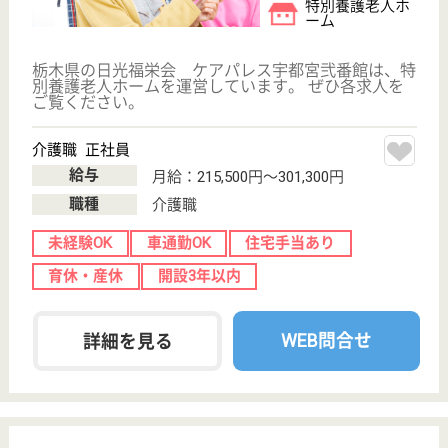
サイトマップ
利用規約
プライバシーポリシー
運営会社
採用ご担当者様へ
お知らせ
看護師の求人・転職なら
『クリックジョブ看護』
介護職求人支援サービス『クリックジョブ介護』運営会社:
ライフワンズ株式会社 ( 厚生労働大臣許可 )13- ユ -303765
Copyright©LifeOnes Ltd. All Rights Reserved