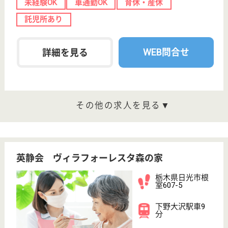
保有資格を選択してくださ
誕生年を入
い
誕生年
必須
保有資格
必須
初任者研修
実務者研修
(ヘルパー2級)
(ヘルパー1級)
介護福祉士
社会福祉士
戻る
ケアマネジャー
PT
次のステッ
OT
その他・なし
次のステップへ
栃木県日光市で人気の求人特集