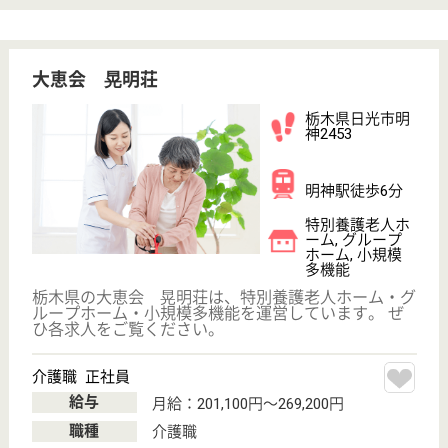
WEB問合せ
詳細を見る
社会福祉士 正社員
給与
月給：210,000円
職種
その他
給料多め
未経験OK
車通勤OK
育休・産休
WEB問合せ
詳細を見る
大恵会 ひなた
栃木県日光市塩
野室町1902-125
大桑駅車16分,
下野大沢駅車18
分
グループホーム
栃木県の大恵会 ひなたは、グループホームを運営し
ています。 ぜひ各求人をご覧ください。