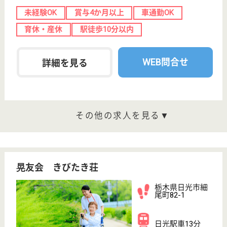
大桑駅徒歩10分
特別養護老人ホ
ーム, デイサー
ビス, ショート
ステイ...
栃木県の三光会 誠心園は、特別養護老人ホーム・デ
イサービス・ショートステイを運営しています。 ぜ
ひ各求人をご覧ください。
ケアマネジャー 正社員
給与
月給：270,000円〜367,000円
職種
ケアマネジャー
給料多め
未経験OK
車通勤OK
育休・産休
駅徒歩10分以内
WEB問合せ
詳細を見る
明倫会 日光野口病院
栃木県日光市野
口445
日光駅車6分