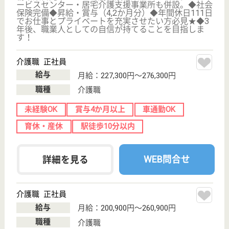
介護職（ユニット型） 正社員
給与
月給：190,000円〜282,300円
職種
介護職
休み多め
無資格可
未経験OK
車通勤OK
育休・産休
WEB問合せ
詳細を見る
介護職（従来型） 正社員
給与
月給：190,000円〜282,300円
職種
介護職
休み多め
無資格可
未経験OK
車通勤OK
住宅手当あり
ブランクOK
WEB問合せ
詳細を見る
三光会 誠心園
栃木県日光市倉
ヶ崎605-7