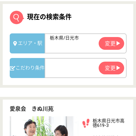
愛泉会 きぬ川苑
栃木県日光市高
徳619-3
新高徳駅徒歩10
分
特別養護老人ホ
ーム, デイサー
ビス, ショート
ステイ...
県内で最初のグループ・ケア・ユニットを導入し、施
設内では温泉が利用でき、快適な居住環境を提供する
特別養護老人ホームです。デイサービス・ケアプラン
センター・ヘルパーステーションも併設。◆東武鬼怒
川線「新高徳」6分、車通勤◎◆社会保険完備◆昇
給・賞与あり◆育児休暇取得実績◎笑顔で一緒に働き
ませんか？
介護職 正社員
給与
月給：206,800円〜261,600円
職種
介護職
無資格可
未経験OK
車通勤OK
育休・産休
駅徒歩10分以内