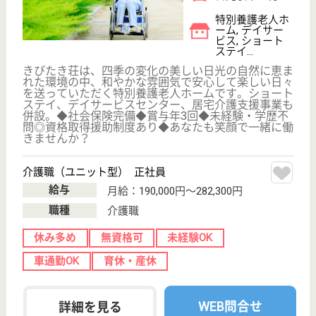
病院
栃木県の明倫会 日光野口病院は、病院を運営してい
ます。 ぜひ各求人をご覧ください。
看護助手 正社員
給与
月給：217,700円〜229,000円
職種
その他
無資格可
未経験OK
車通勤OK
育休・産休
WEB問合せ
詳細を見る
作業療法士 正社員(日勤のみ)
給与
月給：215,000円
職種
リハビリ職（作業療法士）
未経験OK
車通勤OK
育休・産休
WEB問合せ
詳細を見る