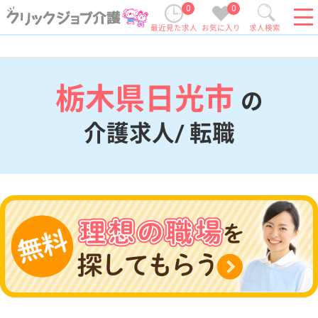
0
0
最近見た求人
お気に入り
求人検索
栃木県日光市
の
介護求人/ 転職
現在の検索条件
栃木県/日光市
変更
エリア・駅
変更
こだわり条件