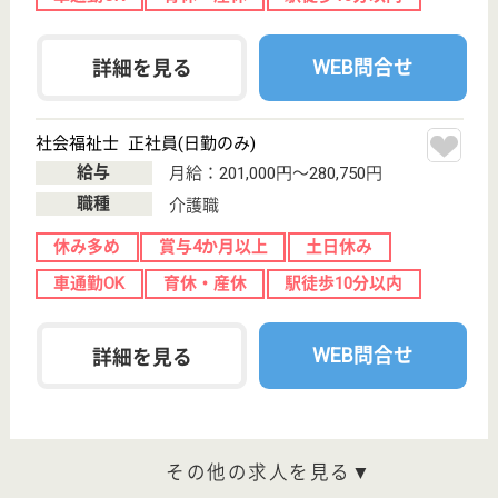
育休・産休
WEB問合せ
詳細を見る
栄仁会 かわかみクリニック
栃木県日光市土
沢1352-1
下今市駅徒歩14
分
クリニック
栃木県の栄仁会 かわかみクリニックは、クリニック
を運営しています。 ぜひ各求人をご覧ください。
看護助手 正社員
給与
月給：215,904円〜272,904円
職種
その他
無資格可
未経験OK
車通勤OK
育休・産休