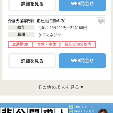
ム！
栃木県日光市今
市1086-2
下今市駅徒歩6
分
特別養護老人ホ
ーム, グループ
ホーム, デイサ
ービス...
栃木県日光市にある特別養護老人ホームです。デイサ
ービスセンター・居宅介護支援事業所も併設。◆社会
保険完備◆昇給・賞与（4,2か月分）◆年間休日111日
でお仕事とプライベートを充実させたい方必見★◆3
年後、職業人としての自信が持てることを目指しま
す！
介護職 正社員
給与
月給：227,300円〜276,300円
職種
介護職
未経験OK
賞与4か月以上
車通勤OK
育休・産休
駅徒歩10分以内
WEB問合せ
詳細を見る
介護職 正社員
給与
月給：200,900円〜260,900円
職種
介護職