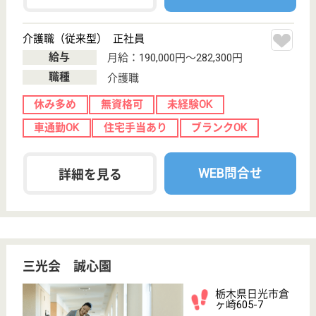
矢尾板記念会 見龍堂メディケアユニッツ
日光市の南部、宇都宮市・鹿沼市からも近く、自
然に恵まれた明るい施設です。ワークライフバラ
ンス重視の働き方ができます。
栃木県日光市木
和田島3008-8
下野大沢駅車5
分
介護老人保健施
設, デイケア, シ
ョートステイ,
訪...
昭和56年創業の歴史ある医療法人です。残業ほぼゼ
ロ！年間休日122日！子育て中でも働きやすい、ワー
クライフバランス重視の職場です。和気あいあいの明
るい職場では、20代・30代の若手スタッフが活躍し
ています！定期的な勉強会で上級資格取得を目指せま
す♪未経験からの資格取得も応援します！
介護職 正社員
給与
月給：180,640円〜244,560円
職種
介護職
休み多め
無資格可
賞与4か月以上
車通勤OK
育休・産休
寮あり
WEB問合せ
詳細を見る