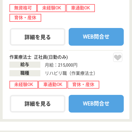
特別養護老人ホ
ーム, グループ
ホーム, 小規模
多機能
栃木県の大恵会 晃明荘は、特別養護老人ホーム・グ
ループホーム・小規模多機能を運営しています。 ぜ
ひ各求人をご覧ください。
介護職 正社員
給与
月給：201,100円〜269,200円
職種
介護職
未経験OK
賞与4か月以上
車通勤OK
育休・産休
駅徒歩10分以内
WEB問合せ
詳細を見る
熊晴会 さんらいず
栃木県日光市塩
野室町1504-2
大桑駅車15分,
片岡駅車27分
特別養護老人ホ
ーム, ショート
ステイ