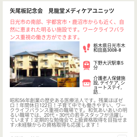
栃木県の熊晴会 さんらいずは、特別養護老人ホー
ム・ショートステイを運営しています。 ぜひ各求人
をご覧ください。
生活相談員 正社員
給与
月給：243,000円〜248,000円
職種
生活相談員
給料多め
未経験OK
車通勤OK
育休・産休
託児所あり
WEB問合せ
詳細を見る
看護職 正社員(日勤のみ)
給与
月給：206,000円〜255,600円
職種
看護職
未経験OK
車通勤OK
育休・産休
託児所あり
WEB問合せ
詳細を見る
その他の求人を見る