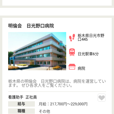
WEB問合せ
詳細を見る
社会福祉士 正社員(日勤のみ)
給与
月給：201,000円〜280,750円
職種
介護職
休み多め
賞与4か月以上
土日休み
車通勤OK
育休・産休
駅徒歩10分以内
WEB問合せ
詳細を見る
その他の求人を見る
大恵会 晃明荘
栃木県日光市明
神2453
明神駅徒歩6分