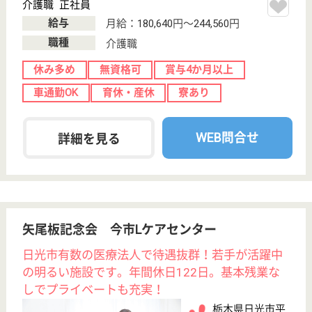
英静会 ヴィラフォーレスタ森の家
栃木県日光市根
室607-5
下野大沢駅車9
分
介護老人保健施
設, デイケア, シ
ョートステイ,
訪...
栃木県の英静会 ヴィラフォーレスタ森の家は、介護
老人保健施設・デイケア・ショートステイを運営して
います。 ぜひ各求人をご覧ください。
支援相談員 正社員(日勤のみ)
給与
月給：190,000円
職種
生活相談員
未経験OK
車通勤OK
育休・産休
WEB問合せ
詳細を見る
介護職 正社員
給与
月給：210,272円〜254,272円
職種
介護職