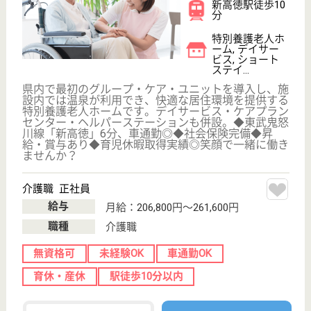
WEB問合せ
詳細を見る
介護支援専門員 正社員(日勤のみ)
給与
月給：194,000円〜214,160円
職種
ケアマネジャー
車通勤OK
育休・産休
駅徒歩10分以内
WEB問合せ
詳細を見る
その他の求人を見る
大恵会 ひかりの里
2020年8月増設！定員80名の特別養護老人ホー