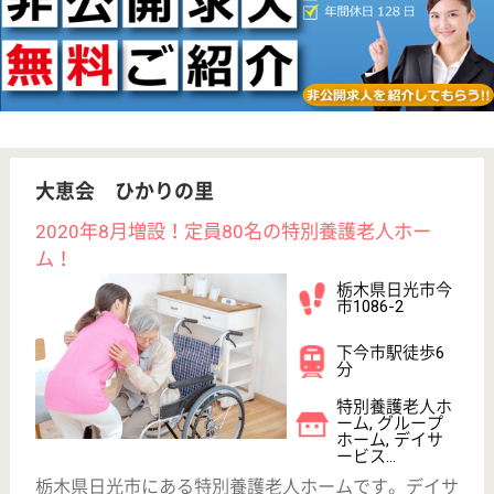
未経験OK
賞与4か月以上
車通勤OK
育休・産休
駅徒歩10分以内
WEB問合せ
詳細を見る
その他の求人を見る
晃友会 きびたき荘
栃木県日光市細
尾町82-1
日光駅車13分
特別養護老人ホ
ーム, デイサー
ビス, ショート
ステイ...
きびたき荘は、四季の変化の美しい日光の自然に恵ま
れた環境の中、和やかな雰囲気で安心して楽しい日々
を送っていただく特別養護老人ホームです。ショート
ステイ、デイサービスセンター、居宅介護支援事業も
併設。◆社会保険完備◆賞与年3回◆未経験・学歴不
問◎資格取得援助制度あり◆あなたも笑顔で一緒に働
きませんか？