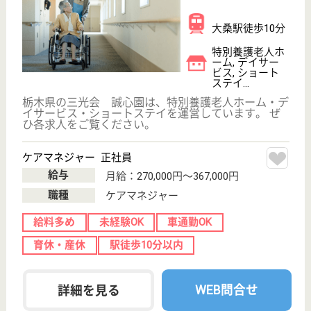
矢尾板記念会 今市Lケアセンター
日光市有数の医療法人で待遇抜群！若手が活躍中
の明るい施設です。年間休日122日。基本残業な
しでプライベートも充実！
栃木県日光市平
ケ崎605-1
今市駅徒歩10分
介護老人保健施
設, グループホ
ーム, デイケア,
シ...
昭和56年の創業以来、日光市を中心に地域医療・介
護事業に携わってきた医療法人です。看護・介護・リ
ハビリ・ケアマネ等、多職種がチームとなって利用者
のケアをしています。業務マニュアルがあるので新人
さんも安心してお仕事ができ、定期的に開かれる勉強
会では、リハビリや栄養学など、職種を超えて勉強で
きます。
主任ケアマネジャー 正社員(日勤のみ)
給与
月給：201,000円〜280,750円
職種
ケアマネジャー
休み多め
賞与4か月以上
土日休み
車通勤OK
育休・産休
駅徒歩10分以内