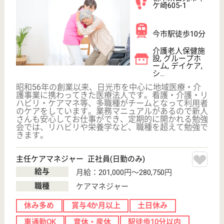
無資格可
未経験OK
車通勤OK
育休・産休
WEB問合せ
詳細を見る
英静会 グループホーム憩のもり
栃木県日光市根
室607-7
下野大沢駅車10
分
グループホーム
栃木県の英静会 グループホーム憩のもりは、グルー
プホームを運営しています。 ぜひ各求人をご覧くだ
さい。
介護職 正社員
給与
月給：205,000円
職種
介護職
無資格可
未経験OK
車通勤OK