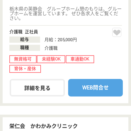
サイトマップ
利用規約
プライバシーポリシー
運営会社
採用ご担当者様へ
お知らせ
看護師の求人・転職なら
『クリックジョブ看護』
介護職求人支援サービス『クリックジョブ介護』運営会社:
ライフワンズ株式会社 ( 厚生労働大臣許可 )13- ユ -303765
Copyright©LifeOnes Ltd. All Rights Reserved
?>