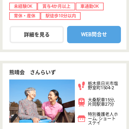
介護支援専門員 パート(日勤のみ)
給与
時給：1,200円
職種
ケアマネジャー
給料多め
未経験OK
車通勤OK
WEB問合せ
詳細を見る
介護支援専門員 正社員
給与
月給：202,800円〜265,000円
職種
ケアマネジャー
未経験OK
賞与4か月以上
車通勤OK
育休・産休
WEB問合せ
詳細を見る
現在の検索条件
栃木県/日光市
変更
エリア・駅