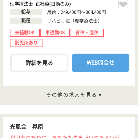
職種
リハビリ職（作業療法士）
車通勤OK
育休・産休
WEB問合せ
詳細を見る
PT 正社員(日勤のみ)
給与
月給：240,000円〜270,000円
職種
リハビリ職（理学療法士）
賞与4か月以上
車通勤OK
育休・産休
WEB問合せ
詳細を見る
為王会 アゼリアホーム
栃木県矢板市末
広町45-3
矢板駅徒歩5分
介護老人保健施
設, デイケア, シ
ョートステイ