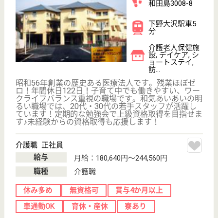
30
簡単
登録
秒
保有資格を選択してくださ
誕生年を入
い
誕生年
必須
保有資格
必須
初任者研修
実務者研修
(ヘルパー2級)
(ヘルパー1級)
介護福祉士
社会福祉士
戻る
ケアマネジャー
PT
次のステッ
OT
その他・なし
次のステップへ
サービス紹介