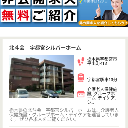
WEB問合せ
詳細を見る
その他の求人を見る
さくら会 さくら野
栃木県小山市大
字卒島110
思川駅徒歩18分
介護老人保健施
設, デイケア, シ
ョートステイ,
居...
栃木県のさくら会 さくら野は、介護老人保健施設・
デイケア・ショートステイを運営しています。 ぜひ
各求人をご覧ください。
理学療法士 正社員(日勤のみ)
給与
月給：222,000円〜302,000円
職種
リハビリ職（理学療法士）
未経験OK
車通勤OK
育休・産休