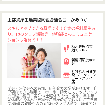
介護職 正社員
給与
月給：180,000円
職種
介護職
未経験OK
車通勤OK
住宅手当あり
育休・産休
WEB問合せ
詳細を見る
大田原厚生会 椿寿荘
各種手当や勤続10年研修旅行制度等、充実の福利
厚生で長く働ける環境です。子育て中の方も活躍
中！託児所利用可能です。
栃木県大田原市
末広1-2-5
西那須野駅バス
15分
介護老人保健施
設, デイケア, シ
ョートステイ,
居...
地域に根差し、明るく家庭的な雰囲気の施設です。昇