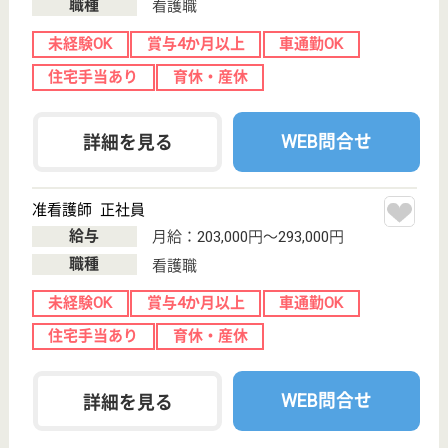
介護職 正社員
給与
月給：195,000円〜284,000円
職種
介護職
車通勤OK
育休・産休
WEB問合せ
詳細を見る
幸梅会 グリーンヒルズ21
入所・在宅から家庭復帰後まできめ細やかなケア
でスキルアップできます！緑豊かな自然に囲まれ
た施設です。
栃木県足利市大
前町桜岡1220
山前駅徒歩25分
介護老人保健施
設, デイケア, シ
ョートステイ,
居...
居宅介護支援事業所を併設している施設です◎入所か
ら在宅復帰後まで一貫したサービスを提供◎介護予防
を含め、入所・短期入所・通所と利用者の状態に合わ
せたきめ細やかなケアを実践しています◎看護・リハ
ビリ・介護等、それぞれの専門性を活かして、より高
いレベルのスキルを身につける事ができます☆