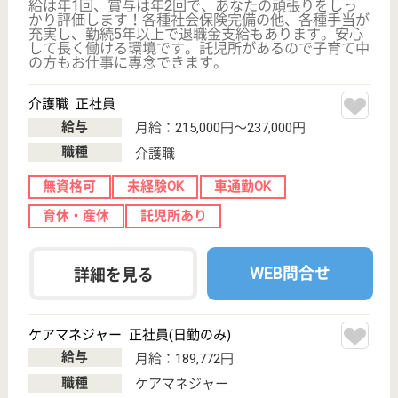
休み多め
賞与4か月以上
土日休み
車通勤OK
育休・産休
駅徒歩10分以内
WEB問合せ
詳細を見る
社会福祉士 正社員(日勤のみ)
給与
月給：201,000円〜280,750円
職種
介護職
休み多め
賞与4か月以上
土日休み
車通勤OK
育休・産休
駅徒歩10分以内
WEB問合せ
詳細を見る
その他の求人を見る
全仁会 ホスピア宇都宮
栃木県宇都宮市
東宿郷2-1-1