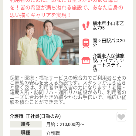
栃木県の為王会 アゼリアホームは、介護老人保健施
設・デイケア・ショートステイを運営しています。
ぜひ各求人をご覧ください。
介護職 正社員
給与
月給：221,000円〜286,500円
職種
介護職
休み多め
未経験OK
車通勤OK
育休・産休
駅徒歩10分以内
WEB問合せ
詳細を見る
宝生会 白楽園
栃木県宇都宮市
宝木本町2140-2
宇都宮駅車24分
介護老人保健施
設, デイケア, シ
ョートステイ,
居...
栃木県の宝生会 白楽園は、介護老人保健施設・デイ
ケア・ショートステイを運営しています。 ぜひ各求
人をご覧ください。