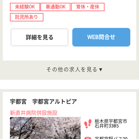
宇都宮駅徒歩3
分
介護老人保健施
設, デイケア, シ
ョートステイ
栃木県の全仁会 ホスピア宇都宮は、介護老人保健施
設・デイケア・ショートステイを運営しています。
ぜひ各求人をご覧ください。
リハビリスタッフ パート(日勤のみ)
給与
時給：1,600円
職種
その他
給料多め
未経験OK
車通勤OK
育休・産休
寮あり
託児所あり
WEB問合せ
詳細を見る
介護職 正社員
給与
月給：193,000円〜255,000円
職種
介護職
未経験OK
車通勤OK
育休・産休
寮あり
託児所あり
駅徒歩10分以内
WEB問合せ
詳細を見る