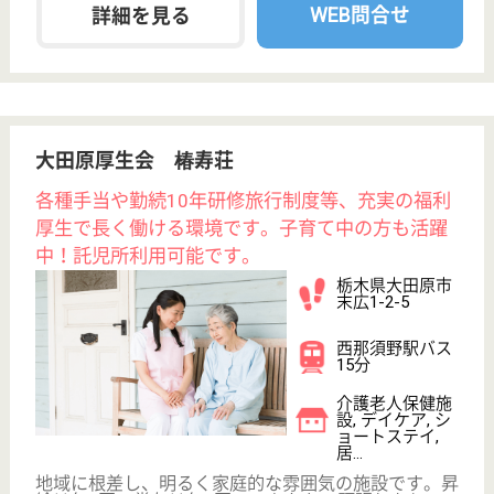
WEB問合せ
詳細を見る
矢尾板記念会 今市Lケアセンター
日光市有数の医療法人で待遇抜群！若手が活躍中
の明るい施設です。年間休日122日。基本残業な
しでプライベートも充実！
栃木県日光市平
ケ崎605-1
今市駅徒歩10分
介護老人保健施
設, グループホ
ーム, デイケア,
シ...
昭和56年の創業以来、日光市を中心に地域医療・介
護事業に携わってきた医療法人です。看護・介護・リ
ハビリ・ケアマネ等、多職種がチームとなって利用者
のケアをしています。業務マニュアルがあるので新人
さんも安心してお仕事ができ、定期的に開かれる勉強
会では、リハビリや栄養学など、職種を超えて勉強で
きます。
主任ケアマネジャー 正社員(日勤のみ)
給与
月給：201,000円〜280,750円
職種
ケアマネジャー