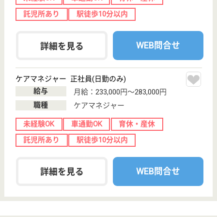
理学療法士 正社員(日勤のみ)
給与
月給：249,400円〜304,400円
職種
リハビリ職（理学療法士）
未経験OK
車通勤OK
育休・産休
託児所あり
WEB問合せ
詳細を見る
その他の求人を見る
光風会 晃南
利用者のために、あなたも生きがいのある毎日
を！皆の希望が満ち溢れる施設で、あなた自身の
思い描くキャリアを実現！
栃木県小山市乙
女795
間々田駅バス20
分
介護老人保健施
設, デイケア, シ
ョートステイ,