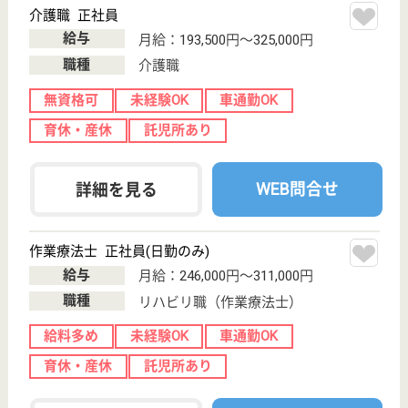
WEB問合せ
詳細を見る
作業療法士 正社員(日勤のみ)
給与
月給：222,000円〜302,000円
職種
リハビリ職（作業療法士）
未経験OK
車通勤OK
育休・産休
WEB問合せ
詳細を見る
その他の求人を見る
厚生会 にしかた
年間休日122日。ワークライフバランス重視の働
き方で充実した毎日が送れます。結婚・出産・育
児・介護等ライフステージが変わってもずっと働
ける職場です。
栃木県栃木市西
方町金崎273-3
東武金崎駅徒歩
5分