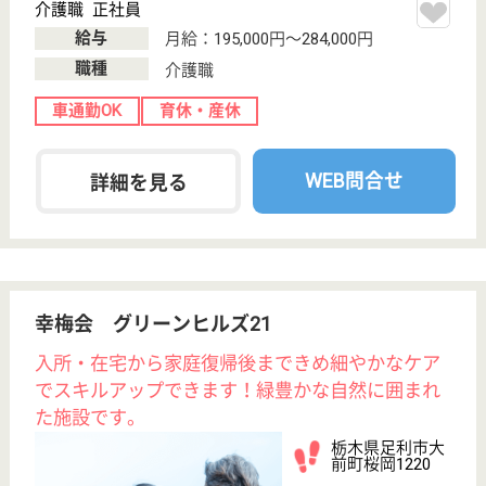
ョートステイ
「養・優・安・温」をスローガンに在宅復帰を目指
し、看護・介護・リハビリ等を提供しています。
介護職員 正社員
給与
月給：218,000円〜288,000円
職種
介護職
休み多め
未経験OK
車通勤OK
育休・産休
寮あり
託児所あり
WEB問合せ
詳細を見る
看護職 パート(日勤のみ)
給与
時給：1,100円〜1,300円
職種
看護職
休み多め
未経験OK
車通勤OK
育休・産休
寮あり
託児所あり
WEB問合せ
詳細を見る
その他の求人を見る