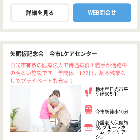
クリックジョブ介護とは
ご利用の流れ
公式LINE＠
お役立ち情報
転職ノウハウ
初めての介護転職
介護転職お悩み相談室
介護業界給与データ
転職事例