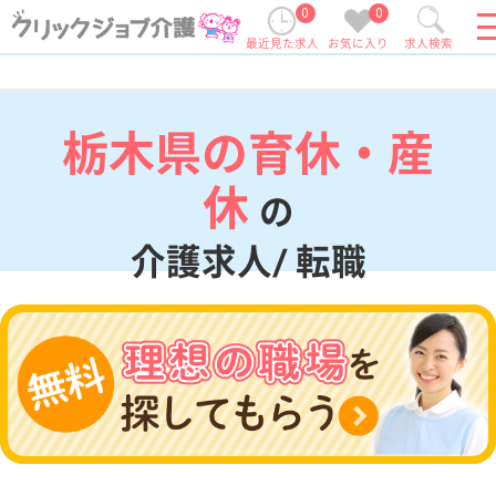
0
0
最近見た求人
お気に入り
求人検索
栃木県の育休・産
休
の
介護求人/ 転職
現在の検索条件
栃木県
変更
エリア・駅
育休・産休
変更
こだわり条件