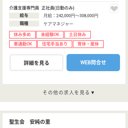
く働けます。
栃木県小山市城
山町2-7-18
小山駅徒歩5分
介護老人保健施
設, デイケア, シ
ョートステイ
小山駅より徒歩5分の好立地に立ち、24時間の救急体
制をもつ病院内の介護老人保険施設です◎別フロアに
は在宅介護支援センターを併設、各所それぞれが協力
し、総合的なケアを実施しています◎常に多職種と関
わり協力し合う体制で、双方ともにスキルを磨き、ス
テップアップすることができます☆
介護職 正社員
給与
月給：182,872円〜229,872円
職種
介護職
未経験OK
車通勤OK
育休・産休
託児所あり
駅徒歩10分以内
WEB問合せ
詳細を見る
ケアマネジャー 正社員(日勤のみ)
給与
月給：233,000円〜283,000円
職種
ケアマネジャー