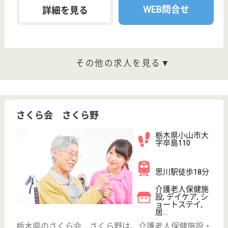
介護老人保健施
設, デイケア, シ
ョートステイ
生活全般の自立支援からレクリエーション・クラブ活
動、季節の行事等、利用者の心豊かな生活をお手伝い
する施設です。職員のワークライフバランス改善に取
組んでいる施設です。貴方の時間を大切にできます！
ママさんの職場復帰も応援！0歳児から利用可能な法
人内保育園があります。
介護福祉士 正社員
給与
月給：211,340円〜272,940円
職種
介護職
休み多め
未経験OK
車通勤OK
住宅手当あり
育休・産休
託児所あり
WEB問合せ
詳細を見る
介護支援専門員 正社員(日勤のみ)
給与
月給：242,000円〜308,000円
職種
ケアマネジャー
休み多め
未経験OK
土日休み
車通勤OK
住宅手当あり
育休・産休
WEB問合せ
詳細を見る