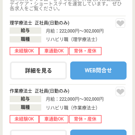
その他の求人を見る
聖生会 安純の里
マイカー通勤OK！年間休日108日☆残業が少ない
のでプライベートも充実☆各種手当で収入安定！
安心して働けます。
栃木県栃木市岩
舟町古江849
岩舟駅車7分
介護老人保健施
設, デイケア, シ
ョートステイ,
居...
病院、介護老人保健施設、居宅介護支援事業所等、総
合的な医療・介護を実践している医療法人が運営して
います◎スタッフ一丸となって利用者様に向き合って
おり、フォロー体制も抜群！未経験の方でも安心して
お仕事を始められます◎年間休日108日◎資格手当等
も充実！やりがいある職場です☆
看護師 正社員
給与
月給：221,000円〜315,000円