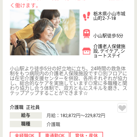
その他の求人を見る
宇都宮 宇都宮アルトピア
新直井病院併設施設
栃木県宇都宮市
石井町3385
宇都宮駅バス20
分
介護老人保健施
設, デイケア, シ
ョートステイ
栃木県の宇都宮 宇都宮アルトピアは、介護老人保健
施設・デイケア・ショートステイを運営しています。
ぜひ各求人をご覧ください。
作業療法士 正社員(日勤のみ)
給与
月給：249,400円
職種
リハビリ職（作業療法士）
未経験OK
車通勤OK
住宅手当あり
育休・産休
託児所あり
WEB問合せ
詳細を見る