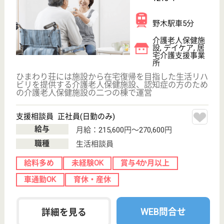
介護職 パート(日勤のみ)
給与
時給：1,183円〜1,285円
職種
介護職
給料多め
無資格可
未経験OK
車通勤OK
育休・産休
WEB問合せ
詳細を見る
その他の求人を見る
北斗会 宇都宮シルバーホーム
栃木県宇都宮市
平出町413