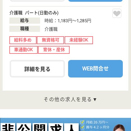
宇都宮駅車13分
介護老人保健施
設, グループホ
ーム, デイケア,
シ...
栃木県の北斗会 宇都宮シルバーホームは、介護老人
保健施設・グループホーム・デイケアを運営していま
す。 ぜひ各求人をご覧ください。
介護職 正社員
給与
月給：193,500円〜325,000円
職種
介護職
無資格可
未経験OK
車通勤OK
育休・産休
託児所あり
WEB問合せ
詳細を見る
作業療法士 正社員(日勤のみ)
給与
月給：246,000円〜311,000円
職種
リハビリ職（作業療法士）
給料多め
未経験OK
車通勤OK
育休・産休
託児所あり