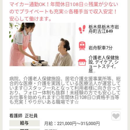
未経験OK
車通勤OK
育休・産休
託児所あり
駅徒歩10分以内
WEB問合せ
詳細を見る
正美会 たすけあい
施設内でのケアと在宅支援を併設し総合的なケア
を実現しています。家庭復帰をきちんと見届けサ
ポートできる施設です。
栃木県足利市花
園町1-2
足利〔ＪＲ〕駅
バス22分
介護老人保健施
設, デイケア, シ
ョートステイ
入所サービスだけでなく、通所や短期入所などの居宅
サービスを提供◎併設の在宅介護支援センターではご
家庭で生活を総合的に支援しています◎ご利用者様の
尊厳を守り、ご家族や地域との結びつきを大切に☆人
のぬくもりとやさしさに溢れ、利用者様に寄り添うケ
ア実践している施設です♪