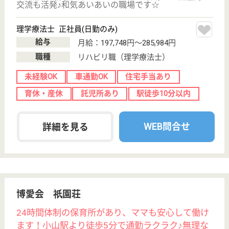
給は年1回、賞与は年2回で、あなたの頑張りをしっ
かり評価します！各種社会保険完備の他、各種手当が
充実し、勤続5年以上で退職金支給もあります。安心
して長く働ける環境です。託児所があるので子育て中
の方もお仕事に専念できます。
介護職 正社員
給与
月給：215,000円〜237,000円
職種
介護職
無資格可
未経験OK
車通勤OK
育休・産休
託児所あり
WEB問合せ
詳細を見る
ケアマネジャー 正社員(日勤のみ)
給与
月給：189,772円
職種
ケアマネジャー
未経験OK
車通勤OK
育休・産休
託児所あり
WEB問合せ
詳細を見る