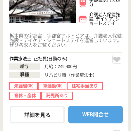
その他の求人を見る
南河内診療所 お達者倶楽部
明るく働ける職場です。日常生活動作に必要な自
活能力を維持し、自立度を高めよりよい日常生活
を送れるようにサポートしている施設です！
栃木県下野市薬
師寺2472
自治医大駅徒歩
15分
介護老人保健施
設, デイケア, 居
宅介護支援事業
所
地域に開かれた明るい施設です♪全職能、皆が一丸と
なって利用者様とそのご家族の、よりよい日常生活を
取り戻すお手伝いをしています。一人ひとりに寄り添
い、思いやりのある看護・介護を実践！「お達者倶楽
部」では利用者の方もスタッフも楽しみながらリハビ
リに取り組んでいます☆
OT 正社員(日勤のみ)
給与
月給：240,000円〜270,000円