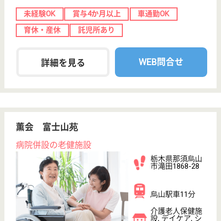
看護職 正社員
給与
月給：233,250円
職種
看護職
未経験OK
賞与4か月以上
車通勤OK
ブランクOK
育休・産休
WEB問合せ
詳細を見る
北斗会 高根沢シルバーホーム
栃木県塩谷郡高
根沢町大字石末
1005-8
下野花岡駅車6
分
介護老人保健施
設, グループホ
ーム, デイケア
栃木県の北斗会 高根沢シルバーホームは、介護老人
保健施設・グループホーム・デイケアを運営していま
す。 ぜひ各求人をご覧ください。
作業療法士 正社員(日勤のみ)