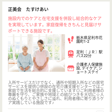
訪...
保健・医療・福祉サービスの総合力でご利用者とその
ご家族の安心を支える施設です。スタッフが活き活き
と働く姿は、利用者や家族皆の力になります！老健・
短期入所・訪問リハ・通所リハ施設があり、利用者の
ニーズに合わせたきめ細やかなお手伝いで、幅広い経
験を積むことができます。
介護職 正社員(日勤のみ)
給与
月給：210,000円〜
職種
介護職
未経験OK
賞与4か月以上
車通勤OK
育休・産休
託児所あり
WEB問合せ
詳細を見る
薫会 富士山苑
病院併設の老健施設
栃木県那須烏山
市滝田1868-28
烏山駅車11分
介護老人保健施
設, デイケア, シ