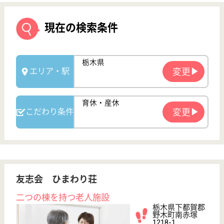
友志会 ひまわり荘
二つの棟を持つ老人施設
栃木県下都賀郡
野木町南赤塚
1218-1
野木駅車5分
介護老人保健施
設, デイケア, 居
宅介護支援事業
所
ひまわり荘には施設から在宅復帰を目指した生活リハ
ビリを提供する介護老人保健施設、認知症の方のため
の介護老人保健施設の二つの棟で運営
支援相談員 正社員(日勤のみ)
給与
月給：215,600円〜270,600円
職種
生活相談員
給料多め
未経験OK
賞与4か月以上
車通勤OK
育休・産休
WEB問合せ
詳細を見る