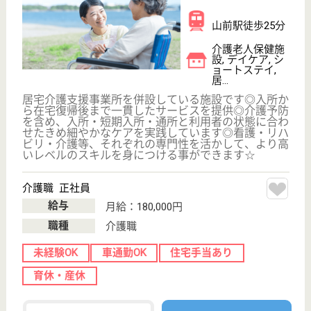
矢尾板記念会 見龍堂メディケアユニッツ
日光市の南部、宇都宮市・鹿沼市からも近く、自
然に恵まれた明るい施設です。ワークライフバラ
ンス重視の働き方ができます。
栃木県日光市木
和田島3008-8
下野大沢駅車5
分
介護老人保健施
設, デイケア, シ
ョートステイ,
訪...
昭和56年創業の歴史ある医療法人です。残業ほぼゼ
ロ！年間休日122日！子育て中でも働きやすい、ワー
クライフバランス重視の職場です。和気あいあいの明
るい職場では、20代・30代の若手スタッフが活躍し
ています！定期的な勉強会で上級資格取得を目指せま
す♪未経験からの資格取得も応援します！
介護職 正社員
給与
月給：180,640円〜244,560円
職種
介護職
休み多め
無資格可
賞与4か月以上
車通勤OK
育休・産休
寮あり