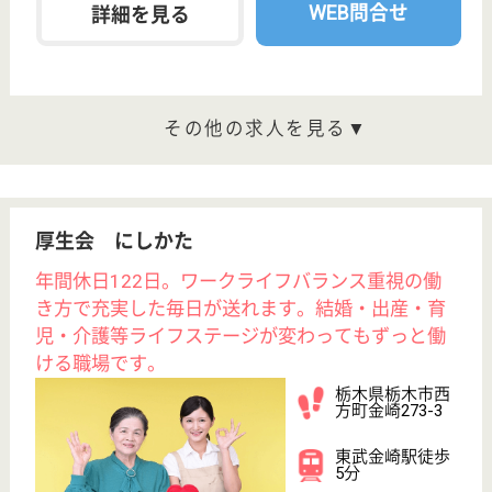
職種
看護職
未経験OK
賞与4か月以上
車通勤OK
住宅手当あり
育休・産休
WEB問合せ
詳細を見る
准看護師 正社員
給与
月給：203,000円〜293,000円
職種
看護職
未経験OK
賞与4か月以上
車通勤OK
住宅手当あり
育休・産休
WEB問合せ
詳細を見る
上都賀厚生農業協同組合連合会 かみつが
スキルアップできる職場です！充実の福利厚生あ
り。13のクラブ活動等、他職能とのコミュニケー
ションも活発です！
栃木県鹿沼市上
殿町960-2