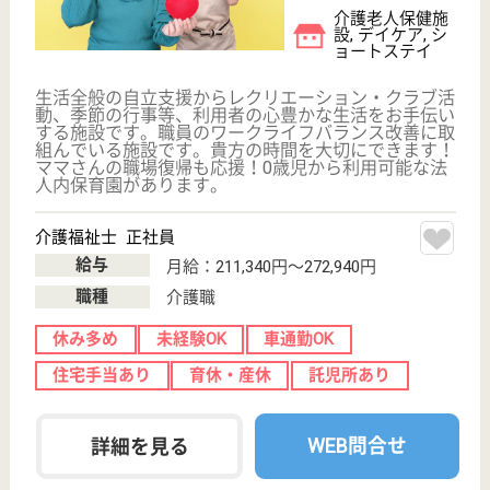
新鹿沼駅徒歩10
分
介護老人保健施
設, デイケア, シ
ョートステイ,
居...
学会・研修会への参加、症例発表の場があります！自
己研鑽できる職場で一歩一歩、確実にステップアップ
☆日曜、祝日、第2・4土曜休みの他、夏季、年末年
始休暇とお休みも充実☆ご自身の時間も大切にできま
す♪職員の親睦を深める13のクラブ活動で、職種間の
交流も活発♪和気あいあいの職場です☆
理学療法士 正社員(日勤のみ)
給与
月給：197,748円〜285,984円
職種
リハビリ職（理学療法士）
未経験OK
車通勤OK
住宅手当あり
育休・産休
託児所あり
駅徒歩10分以内
WEB問合せ
詳細を見る
博愛会 祇園荘
24時間体制の保育所があり、ママも安心して働け
ます！小山駅より徒歩5分で通勤ラクラク♪無理な