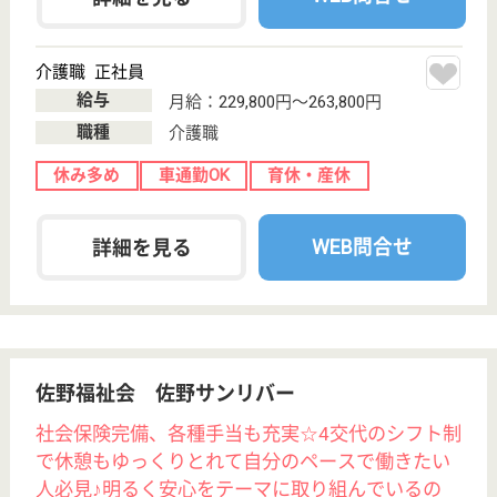
介護老人保健施
設, グループホ
ーム, デイケア,
シ...
昭和56年の創業以来、日光市を中心に地域医療・介
護事業に携わってきた医療法人です。看護・介護・リ
ハビリ・ケアマネ等、多職種がチームとなって利用者
のケアをしています。業務マニュアルがあるので新人
さんも安心してお仕事ができ、定期的に開かれる勉強
会では、リハビリや栄養学など、職種を超えて勉強で
きます。
主任ケアマネジャー 正社員(日勤のみ)
給与
月給：201,000円〜280,750円
職種
ケアマネジャー
休み多め
賞与4か月以上
土日休み
車通勤OK
育休・産休
駅徒歩10分以内
WEB問合せ
詳細を見る
社会福祉士 正社員(日勤のみ)
給与
月給：201,000円〜280,750円
職種
介護職
休み多め
賞与4か月以上
土日休み
車通勤OK
育休・産休
駅徒歩10分以内