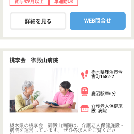
看護職 パート(日勤のみ)
給与
時給：1,100円〜1,300円
職種
看護職
休み多め
未経験OK
車通勤OK
育休・産休
寮あり
託児所あり
WEB問合せ
詳細を見る
その他の求人を見る
創和会 まろにえ四季の里
栃木県栃木市大
宮町2023-3
野州平川駅車5
分
特別養護老人ホ
ーム, デイサー
ビス, ショート
ステイ...