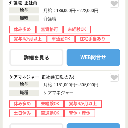
晴澄会 鷲谷病院
整形外科メインの病院
栃木県宇都宮市
下荒針町3618
鶴田駅バス15分
病院
整形外科領域において高度な手術手技と最先端医療を
実践、 栃木県内ではじめて超伝導ＭＲＩ（磁気共鳴
診断装置）を 導入、 種々の最新医療機器を備えつけ
てある病院
介護職 正社員
給与
月給：187,000円〜222,000円
職種
介護職
休み多め
WEB問合せ
詳細を見る