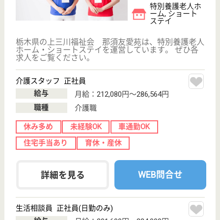
間々田駅徒歩25
分
特別養護老人ホ
ーム, デイサー
ビス, ショート
ステイ...
栃木県小山市間々田の「穂の香苑」は、各老人介護福
祉事業を通じて、地域の皆様に親しまれる施設を目指
しています。◆社会保険完備◆賞与年2回◆車通勤
◎◆勤務時間帯や曜日のご希望、保育園児や学童がい
らっしゃる方、ブランクのある方、扶養範囲内の勤務
など、柔軟に対応します★施設見学だけでもOKで
す。
介護職 契約社員
給与
月給：208,800円〜
職種
介護職
休み多め
未経験OK
車通勤OK
WEB問合せ
詳細を見る
介護職 正社員
給与
月給：229,800円〜263,800円
職種
介護職
休み多め
車通勤OK
育休・産休
WEB問合せ
詳細を見る