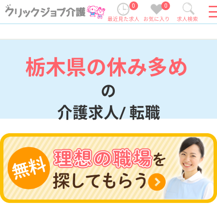
0
0
最近見た求人
お気に入り
求人検索
栃木県の休み多め
の
介護求人/ 転職
現在の検索条件
栃木県
変更
エリア・駅
休み多め
変更
こだわり条件