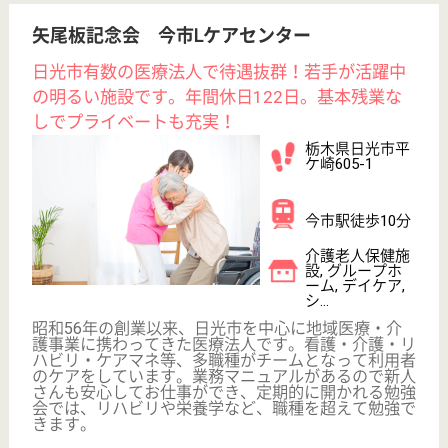
サイトマップ
利用規約
プライバシーポリシー
運営会社
採用ご担当者様へ
お知らせ
看護師の求人・転職なら
『クリックジョブ看護』
介護職求人支援サービス『クリックジョブ介護』運営会社:
ライフワンズ株式会社 ( 厚生労働大臣許可 )13- ユ -303765
Copyright©LifeOnes Ltd. All Rights Reserved
?>