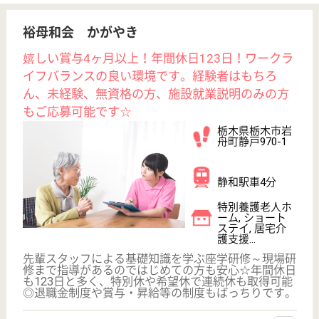
特別養護老人ホ
ーム, ショート
ステイ
栃木県の上三川福祉会 那須友愛苑は、特別養護老人
ホーム・ショートステイを運営しています。 ぜひ各
求人をご覧ください。
介護スタッフ 正社員
給与
月給：212,080円〜286,564円
職種
介護職
休み多め
未経験OK
車通勤OK
住宅手当あり
育休・産休
WEB問合せ
詳細を見る
生活相談員 正社員(日勤のみ)
給与
月給：201,600円〜224,000円
職種
生活相談員
給料多め
休み多め
賞与4か月以上
車通勤OK
住宅手当あり
育休・産休
WEB問合せ
詳細を見る