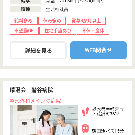
佐野福祉会 佐野サンリバー
社会保険完備、各種手当も充実☆4交代のシフト制
で休憩もゆっくりとれて自分のペースで働きたい
人必見♪明るく安心をテーマに取り組んでいるの
で、元気に働けます！
栃木県佐野市小
中町1820-4
吉水駅車15分,
佐野駅車16分
特別養護老人ホ
ーム, ショート
ステイ, 居宅介
護支援...
利用者様の居宅サービス計画を作成し、それに基づい
て職員一同と連絡調整を継続的に行なっています☆職
員が安心して長く働ける取り組みの制度もあるので、
一人一人の働く計画を作っていけます◎自然豊かな場
所で施設の近くに川があり、ゆったりとした気持ちで
仕事に取り組む事ができます♪
介護職 正社員
給与
月給：199,995円〜284,995円
職種
介護職
休み多め
未経験OK
車通勤OK