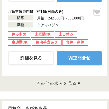
職種
介護職
休み多め
無資格可
未経験OK
車通勤OK
住宅手当あり
ブランクOK
WEB問合せ
詳細を見る
裕母和会 かがやき
嬉しい賞与4ヶ月以上！年間休日123日！ワークラ
イフバランスの良い環境です。経験者はもちろ
ん、未経験、無資格の方、施設就業説明のみの方
もご応募可能です☆
栃木県栃木市岩
舟町静戸970-1
静和駅車4分
特別養護老人ホ
ーム, ショート
ステイ, 居宅介
護支援...
先輩スタッフによる基礎知識を学ぶ座学研修～現場研
修まで指導があるのではじめての方も安心☆年間休日
も123日と多く、特別休や希望休で連続休も取得可能
◎退職金制度や賞与・昇給等の制度もばっちりです。