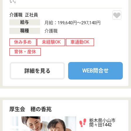
栃木県の創和会 まろにえ四季の里は、特別養護老人
ホーム・デイサービス・ショートステイを運営してい
ます。 ぜひ各求人をご覧ください。
介護支援専門員 正社員(日勤のみ)
給与
月給：250,000円〜329,000円
職種
ケアマネジャー
給料多め
休み多め
未経験OK
土日休み
車通勤OK
育休・産休
WEB問合せ
詳細を見る
矢尾板記念会 見龍堂メディケアユニッツ
日光市の南部、宇都宮市・鹿沼市からも近く、自
然に恵まれた明るい施設です。ワークライフバラ
ンス重視の働き方ができます。
栃木県日光市木
和田島3008-8
下野大沢駅車5
分
介護老人保健施
設, デイケア, シ
ョートステイ,