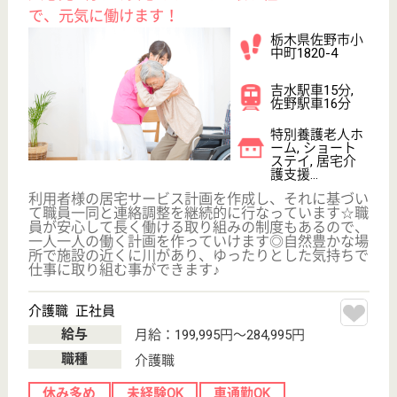
WEB問合せ
詳細を見る
その他の求人を見る
為王会 アゼリアホーム
栃木県矢板市末
広町45-3
矢板駅徒歩5分
介護老人保健施
設, デイケア, シ
ョートステイ
栃木県の為王会 アゼリアホームは、介護老人保健施
設・デイケア・ショートステイを運営しています。
ぜひ各求人をご覧ください。
介護職 正社員
給与
月給：221,000円〜286,500円
職種
介護職
休み多め
未経験OK
車通勤OK
育休・産休
駅徒歩10分以内