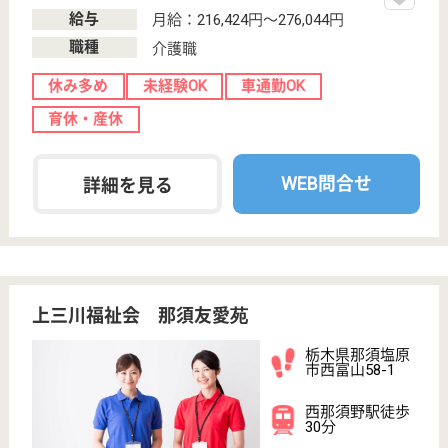
栃木県鹿沼市今
宮町1682-2
鹿沼駅車6分
介護老人保健施
設, 病院
栃木県の桃李会 御殿山病院は、介護老人保健施設・
病院を運営しています。 ぜひ各求人をご覧くださ
い。
介護職 正社員
給与
月給：199,640円〜297,140円
職種
介護職
休み多め
未経験OK
車通勤OK
育休・産休
WEB問合せ
詳細を見る
厚生会 穂の香苑
栃木県小山市
間々田1442