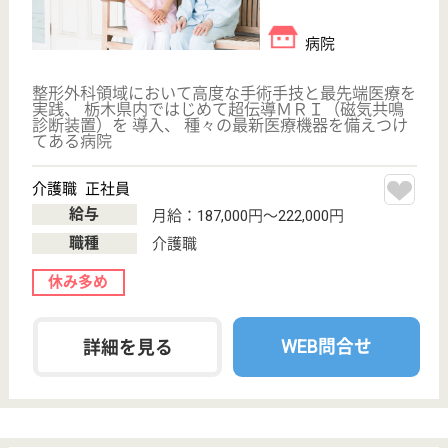
住宅手当あり
育休・産休
WEB問合せ
詳細を見る
桜和会 大栗の里
栃木県佐野市犬
伏中町2441-1
佐野駅車10分
特別養護老人ホ
ーム, デイサー
ビス, ショート
ステイ...
栃木県の桜和会 大栗の里は、特別養護老人ホーム・
デイサービス・ショートステイを運営しています。
ぜひ各求人をご覧ください。
介護職 正社員
給与
月給：200,700円〜293,400円
職種
介護職
休み多め
車通勤OK
住宅手当あり
育休・産休