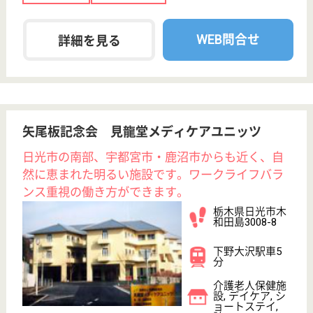
戻る
ケアマネジャー
PT
次のステッ
OT
その他・なし
次のステップへ
サービス紹介
クリックジョブ介護とは
ご利用の流れ
公式LINE＠
お役立ち情報
転職ノウハウ
初めての介護転職