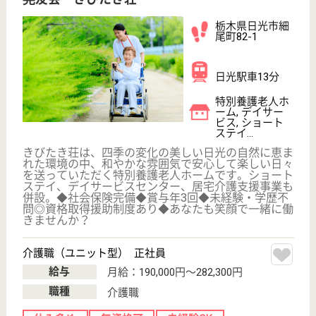
介護職 正社員
給与
月給：188,000円〜272,000円
職種
介護職
休み多め
無資格可
未経験OK
賞与4か月以上
車通勤OK
住宅手当あり
WEB問合せ
詳細を見る
ケアマネジャー 正社員(日勤のみ)
給与
月給：181,000円〜305,000円
職種
ケアマネジャー
休み多め
未経験OK
賞与4か月以上
土日休み
車通勤OK
育休・産休
WEB問合せ
詳細を見る
上三川福祉会 友愛苑
栃木県河内郡上
三川町上三川
1636-2