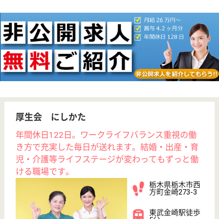
介護福祉士 正社員
給与
月給：211,340円〜272,940円
職種
介護職
休み多め
未経験OK
車通勤OK
住宅手当あり
育休・産休
託児所あり
WEB問合せ
詳細を見る
介護支援専門員 正社員(日勤のみ)
給与
月給：242,000円〜308,000円
職種
ケアマネジャー
休み多め
未経験OK
土日休み
車通勤OK
住宅手当あり
育休・産休
WEB問合せ
詳細を見る
その他の求人を見る
晃友会 きびたき荘