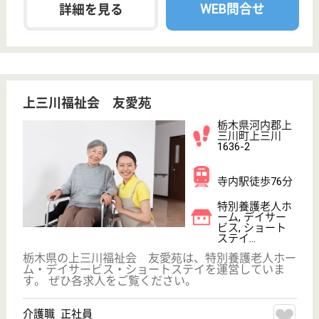
裕母和会 清松園
栃木県栃木市岩
舟町和泉816
岩舟駅徒歩18分
特別養護老人ホ
ーム, デイサー
ビス, ショート
ステイ
栃木県の裕母和会 清松園は、特別養護老人ホーム・
デイサービス・ショートステイを運営しています。
ぜひ各求人をご覧ください。
介護職 正社員
給与
年収：2,629,280円〜4,419,380円
職種
介護職
給料多め
休み多め
無資格可
未経験OK
賞与4か月以上
車通勤OK
WEB問合せ
詳細を見る
桃李会 御殿山病院