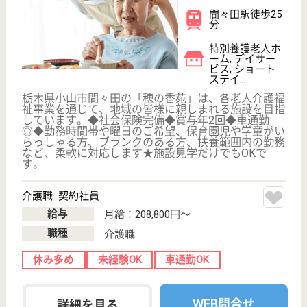
訪...
昭和56年創業の歴史ある医療法人です。残業ほぼゼ
ロ！年間休日122日！子育て中でも働きやすい、ワー
クライフバランス重視の職場です。和気あいあいの明
るい職場では、20代・30代の若手スタッフが活躍し
ています！定期的な勉強会で上級資格取得を目指せま
す♪未経験からの資格取得も応援します！
介護職 正社員
給与
月給：180,640円〜244,560円
職種
介護職
休み多め
無資格可
賞与4か月以上
車通勤OK
育休・産休
寮あり
WEB問合せ
詳細を見る
矢尾板記念会 今市Lケアセンター
日光市有数の医療法人で待遇抜群！若手が活躍中
の明るい施設です。年間休日122日。基本残業な
しでプライベートも充実！
栃木県日光市平
ケ崎605-1
今市駅徒歩10分