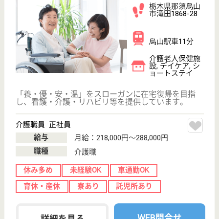
給与
月給：175,660円〜291,660円
職種
その他
給料多め
休み多め
無資格可
未経験OK
車通勤OK
住宅手当あり
WEB問合せ
詳細を見る
友志会 石橋総合病院
栃木県下野市下
古山1-15－4
石橋駅徒歩11分
病院
栃木県の友志会 石橋総合病院は、病院を運営してい
ます。 ぜひ各求人をご覧ください。
MSW 正社員(日勤のみ)
給与
月給：205,000円〜255,000円
職種
その他