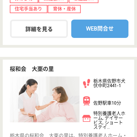
WEB問合せ
詳細を見る
慈全会 那須高原病院
栃木県那須郡那
須町高久甲375
高久駅車4分
病院
栃木県の慈全会 那須高原病院は、病院を運営してい
ます。 ぜひ各求人をご覧ください。
看護助手 正社員
給与
月給：178,000円〜193,000円
職種
その他
休み多め
無資格可
賞与4か月以上
車通勤OK
育休・産休
WEB問合せ
詳細を見る