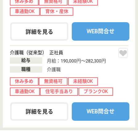
寺内駅徒歩76分
特別養護老人ホ
ーム, デイサー
ビス, ショート
ステイ...
栃木県の上三川福祉会 友愛苑は、特別養護老人ホー
ム・デイサービス・ショートステイを運営していま
す。 ぜひ各求人をご覧ください。
介護職 正社員
給与
月給：216,424円〜276,044円
職種
介護職
休み多め
未経験OK
車通勤OK
育休・産休
WEB問合せ
詳細を見る
上三川福祉会 那須友愛苑
栃木県那須塩原
市西富山58-1
西那須野駅徒歩
30分