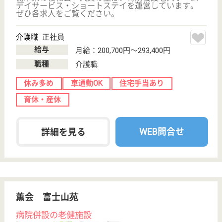
佐野メディカルセンター 佐野市民病院
地域医療を支える基幹病院
栃木県佐野市田
沼町1832-1
田沼駅徒歩7分
病院, 地域包括
支援センター
充実した研修制度、勤続年数長く働きやすい職場
理学療法士 正社員(日勤のみ)
給与
月給：223,700円〜276,500円
職種
リハビリ職（理学療法士）
休み多め
未経験OK
車通勤OK
住宅手当あり
育休・産休
寮あり
WEB問合せ
詳細を見る
看護助手 正社員