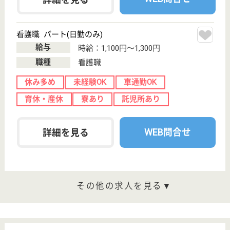
給料多め
休み多め
未経験OK
車通勤OK
育休・産休
WEB問合せ
詳細を見る
もっとみる（21-24 件 /24 件）
現在の検索条件
栃木県
変更
エリア・駅
休み多め
変更
こだわり条件
;
事業所情報の一部は、厚生労働省の介護事業所・生活関連情報
検索「介護サービス情報公表システム 」から転載しておりま
す。