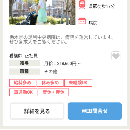
厚生会 にしかた
年間休日122日。ワークライフバランス重視の働
き方で充実した毎日が送れます。結婚・出産・育
児・介護等ライフステージが変わってもずっと働
ける職場です。
栃木県栃木市西
方町金崎273-3
東武金崎駅徒歩
5分
介護老人保健施
設, デイケア, シ
ョートステイ
生活全般の自立支援からレクリエーション・クラブ活
動、季節の行事等、利用者の心豊かな生活をお手伝い
する施設です。職員のワークライフバランス改善に取
組んでいる施設です。貴方の時間を大切にできます！
ママさんの職場復帰も応援！0歳児から利用可能な法
人内保育園があります。