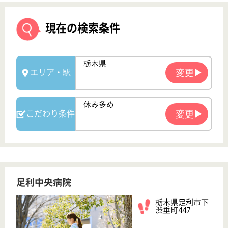
足利中央病院
栃木県足利市下
渋垂町447
県駅徒歩17分
病院
栃木県の足利中央病院は、病院を運営しています。
ぜひ各求人をご覧ください。
看護師 正社員
給与
月給：318,600円〜
職種
その他
給料多め
休み多め
未経験OK
車通勤OK
育休・産休
WEB問合せ
詳細を見る