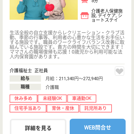
栃木県日光市細
尾町82-1
日光駅車13分
特別養護老人ホ
ーム, デイサー
ビス, ショート
ステイ...
きびたき荘は、四季の変化の美しい日光の自然に恵ま
れた環境の中、和やかな雰囲気で安心して楽しい日々
を送っていただく特別養護老人ホームです。ショート
ステイ、デイサービスセンター、居宅介護支援事業も
併設。◆社会保険完備◆賞与年3回◆未経験・学歴不
問◎資格取得援助制度あり◆あなたも笑顔で一緒に働
きませんか？
介護職（ユニット型） 正社員
給与
月給：190,000円〜282,300円
職種
介護職
休み多め
無資格可
未経験OK
車通勤OK
育休・産休
WEB問合せ
詳細を見る
介護職（従来型） 正社員
給与
月給：190,000円〜282,300円