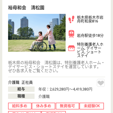
WEB問合せ
詳細を見る
薫会 富士山苑
病院併設の老健施設
栃木県那須烏山
市滝田1868-28
烏山駅車11分
介護老人保健施
設, デイケア, シ
ョートステイ
「養・優・安・温」をスローガンに在宅復帰を目指
し、看護・介護・リハビリ等を提供しています。
介護職員 正社員
給与
月給：218,000円〜288,000円
職種
介護職
休み多め
未経験OK
車通勤OK
育休・産休
寮あり
託児所あり
WEB問合せ
詳細を見る