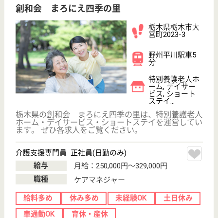
介護の転職支援サービスお申込み
30
簡単
登録
秒
保有資格を選択してくださ
誕生年を入
い
誕生年
必須
保有資格
必須
初任者研修
実務者研修
(ヘルパー2級)
(ヘルパー1級)
介護福祉士
社会福祉士