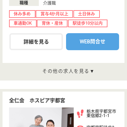
介護の転職支援サービスお申込み
30
簡単
登録
秒
保有資格を選択してくださ
誕生年を入
い
誕生年
必須
保有資格
必須
初任者研修
実務者研修
(ヘルパー2級)
(ヘルパー1級)
介護福祉士
社会福祉士
戻る
ケアマネジャー
PT
次のステッ
OT
その他・なし