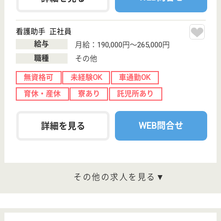
介護職 正社員
給与
月給：221,000円〜286,500円
職種
介護職
休み多め
未経験OK
車通勤OK
育休・産休
駅徒歩10分以内
WEB問合せ
詳細を見る
西仁会 滝の原苑
栃木県宇都宮市
鶴田町3381
鶴田駅徒歩10分,
南宇都宮駅バス
10分
特別養護老人ホ
ーム, ショート
ステイ, その他
西仁会は積極的なリハビリテーションを行い、早期回
復を目指す利用者様の介護を行っています。●西仁会
は働きやすさで選ばれています！◆社会保険完備◆昇
給年1回・賞与年2回◆週3日からOK◆有給休暇の取得
率は70％以上！◆施設内外の研修が充実◆新人研修
に力を入れており、安心してスタートできます♪