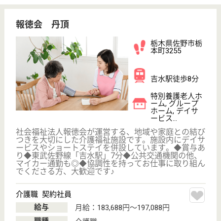
給与
月給：223,700円〜276,500円
職種
リハビリ職（理学療法士）
休み多め
未経験OK
車通勤OK
住宅手当あり
育休・産休
寮あり
WEB問合せ
詳細を見る
看護助手 正社員
給与
月給：175,660円〜291,660円
職種
その他
給料多め
休み多め
無資格可
未経験OK
車通勤OK
住宅手当あり
WEB問合せ
詳細を見る
常盤福祉会 万葉
栃木県佐野市堀
米町1336-1