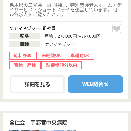
その他の求人を見る
全仁会 ホスピア宇都宮
栃木県宇都宮市
東宿郷2-1-1
宇都宮駅徒歩3
分
介護老人保健施
設, デイケア, シ
ョートステイ
栃木県の全仁会 ホスピア宇都宮は、介護老人保健施
設・デイケア・ショートステイを運営しています。
ぜひ各求人をご覧ください。
リハビリスタッフ パート(日勤のみ)
給与
時給：1,600円
職種
その他
給料多め
未経験OK
車通勤OK
育休・産休
寮あり
託児所あり
WEB問合せ
詳細を見る