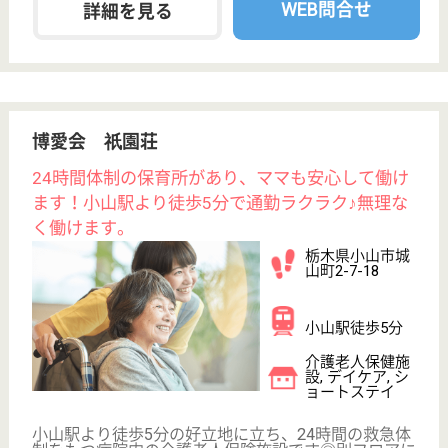
報徳会 丹頂
栃木県佐野市栃
本町3255
吉水駅徒歩8分
特別養護老人ホ
ーム, グループ
ホーム, デイサ
ービス...
社会福祉法人報徳会が運営する、地域や家庭との結び
つきを大切にした介護福祉施設です。施設内にデイサ
ービスやショートステイを併設しています。◆賞与あ
り◆東武佐野線「吉水駅」7分◆公共交通機関の他、
マイカー通勤も◎◆協調性を持ってお仕事に取り組ん
でくださる方、大歓迎です♪
介護職 契約社員
給与
月給：183,688円〜197,088円
職種
介護職
未経験OK
車通勤OK
育休・産休
駅徒歩10分以内
WEB問合せ
詳細を見る
介護職 正社員