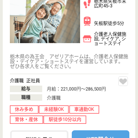
サイトマップ
利用規約
プライバシーポリシー
運営会社
採用ご担当者様へ
お知らせ
看護師の求人・転職なら
『クリックジョブ看護』
介護職求人支援サービス『クリックジョブ介護』運営会社:
ライフワンズ株式会社 ( 厚生労働大臣許可 )13- ユ -303765
Copyright©LifeOnes Ltd. All Rights Reserved
?>