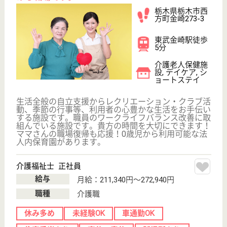
友志会 ぶどうの舎
栃木県栃木市大
平町富田5-232
新大平下駅徒歩
3分
介護老人保健施
設, デイケア, シ
ョートステイ,
居...
栃木県の友志会 ぶどうの舎は、介護老人保健施設・
デイケア・ショートステイを運営しています。 ぜひ
各求人をご覧ください。
介護職 正社員
給与
月給：212,400円〜279,400円
職種
介護職
無資格可
未経験OK
車通勤OK
育休・産休
駅徒歩10分以内
WEB問合せ
詳細を見る
看護職 正社員
給与
月給：207,272円〜285,272円
職種
看護職