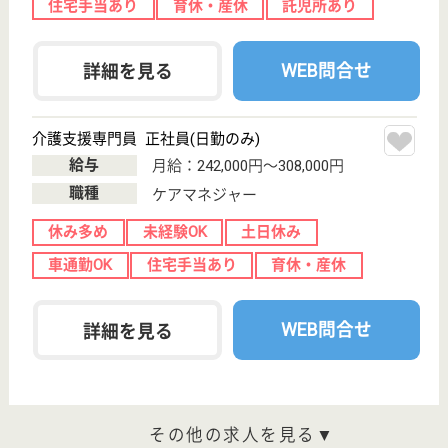
車通勤OK
育休・産休
駅徒歩10分以内
WEB問合せ
詳細を見る
その他の求人を見る
長﨑病院
足利駅から徒歩３分の好立地
栃木県足利市伊
勢町1-4-7
足利〔ＪＲ〕駅
徒歩3分
病院
外科・内科を主体とした旧病院の施設に、整形外科・
泌尿器科の専門外来、人工透析室、高齢化社会により
必要性が増した療養病床を設置
看護補助 正社員
給与
月給：191,000円〜263,000円
職種
その他