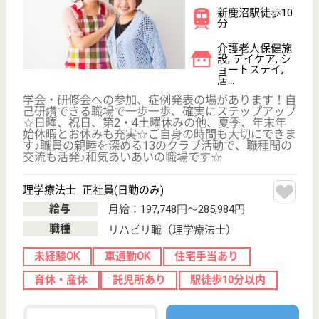
救急病院として質の高い医療に加え糖尿病のトータル
ケアも行っている
看護助手 正社員(日勤のみ)
給与
月給：201,360円〜273,360円
職種
その他
無資格可
賞与4か月以上
車通勤OK
育休・産休
駅徒歩10分以内
WEB問合せ
詳細を見る
看護師 正社員
給与
月給：252,000円〜280,000円
職種
看護職
育休・産休
駅徒歩10分以内
WEB問合せ
詳細を見る
その他の求人を見る