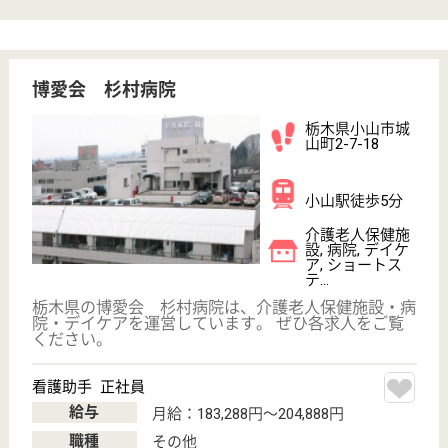
無資格可
未経験OK
車通勤OK
住宅手当あり
ブランクOK
育休・産休
WEB問合せ
詳細を見る
理学療法士 正社員(日勤のみ)
給与
月給：212,000円〜242,000円
職種
リハビリ職（理学療法士）
未経験OK
車通勤OK
育休・産休
駅徒歩10分以内
WEB問合せ
詳細を見る
上都賀厚生農業協同組合連合会 かみつが
スキルアップできる職場です！充実の福利厚生あ
り。13のクラブ活動等、他職能とのコミュニケー
ションも活発です！
栃木県鹿沼市上
殿町960-2