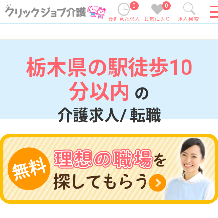
0
0
最近見た求人
お気に入り
求人検索
栃木県の駅徒歩10
分以内
の
介護求人/ 転職
現在の検索条件
栃木県
変更
エリア・駅
駅徒歩10分以内
変更
こだわり条件