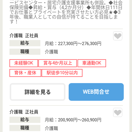
する施設です。職員のワークライフバランス改善に取
組んでいる施設です。貴方の時間を大切にできます！
ママさんの職場復帰も応援！0歳児から利用可能な法
人内保育園があります。
介護福祉士 正社員
給与
月給：211,340円〜272,940円
職種
介護職
休み多め
未経験OK
車通勤OK
住宅手当あり
育休・産休
託児所あり
WEB問合せ
詳細を見る
介護支援専門員 正社員(日勤のみ)
給与
月給：242,000円〜308,000円
職種
ケアマネジャー
休み多め
未経験OK
土日休み
車通勤OK
住宅手当あり
育休・産休
WEB問合せ
詳細を見る
その他の求人を見る