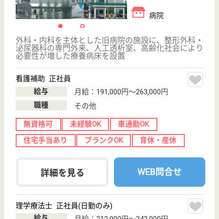
WEB問合せ
詳細を見る
全仁会 宇都宮中央病院
栃木県宇都宮市
東宿郷2-1-1
宇都宮駅徒歩3
分
病院
栃木県の全仁会 宇都宮中央病院は、病院を運営して
います。 ぜひ各求人をご覧ください。
看護職 正社員
給与
月給：256,000円〜315,000円
職種
その他
未経験OK
車通勤OK
育休・産休
寮あり
託児所あり
駅徒歩10分以内
WEB問合せ
詳細を見る