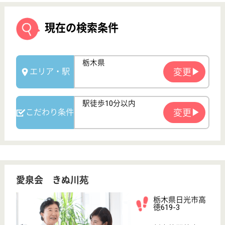
愛泉会 きぬ川苑
栃木県日光市高
徳619-3
新高徳駅徒歩10
分
特別養護老人ホ
ーム, デイサー
ビス, ショート
ステイ...
県内で最初のグループ・ケア・ユニットを導入し、施
設内では温泉が利用でき、快適な居住環境を提供する
特別養護老人ホームです。デイサービス・ケアプラン
センター・ヘルパーステーションも併設。◆東武鬼怒
川線「新高徳」6分、車通勤◎◆社会保険完備◆昇
給・賞与あり◆育児休暇取得実績◎笑顔で一緒に働き
ませんか？
介護職 正社員
給与
月給：206,800円〜261,600円
職種
介護職
無資格可
未経験OK
車通勤OK
育休・産休
駅徒歩10分以内