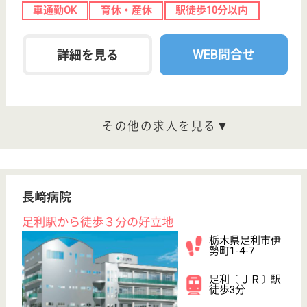
未経験OK
車通勤OK
育休・産休
託児所あり
駅徒歩10分以内
WEB問合せ
詳細を見る
三光会 誠心園
栃木県日光市倉
ヶ崎605-7
大桑駅徒歩10分
特別養護老人ホ
ーム, デイサー
ビス, ショート
ステイ...
栃木県の三光会 誠心園は、特別養護老人ホーム・デ
イサービス・ショートステイを運営しています。 ぜ
ひ各求人をご覧ください。
ケアマネジャー 正社員
給与
月給：270,000円〜367,000円
職種
ケアマネジャー
給料多め
未経験OK
車通勤OK
育休・産休
駅徒歩10分以内