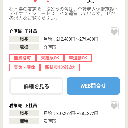
く働けます。
栃木県小山市城
山町2-7-18
小山駅徒歩5分
介護老人保健施
設, デイケア, シ
ョートステイ
小山駅より徒歩5分の好立地に立ち、24時間の救急体
制をもつ病院内の介護老人保険施設です◎別フロアに
は在宅介護支援センターを併設、各所それぞれが協力
し、総合的なケアを実施しています◎常に多職種と関
わり協力し合う体制で、双方ともにスキルを磨き、ス
テップアップすることができます☆
介護職 正社員
給与
月給：182,872円〜229,872円
職種
介護職
未経験OK
車通勤OK
育休・産休
託児所あり
駅徒歩10分以内
WEB問合せ
詳細を見る
ケアマネジャー 正社員(日勤のみ)
給与
月給：233,000円〜283,000円
職種
ケアマネジャー