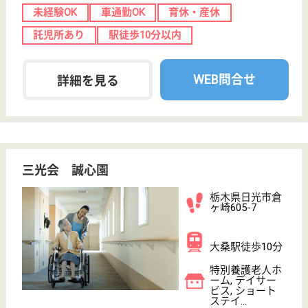
昭和56年の創業以来、日光市を中心に地域医療・介
護事業に携わってきた医療法人です。看護・介護・リ
ハビリ・ケアマネ等、多職種がチームとなって利用者
のケアをしています。業務マニュアルがあるので新人
さんも安心してお仕事ができ、定期的に開かれる勉強
会では、リハビリや栄養学など、職種を超えて勉強で
きます。
主任ケアマネジャー 正社員(日勤のみ)
給与
月給：201,000円〜280,750円
職種
ケアマネジャー
休み多め
賞与4か月以上
土日休み
車通勤OK
育休・産休
駅徒歩10分以内
WEB問合せ
詳細を見る
社会福祉士 正社員(日勤のみ)
給与
月給：201,000円〜280,750円
職種
介護職
休み多め
賞与4か月以上
土日休み
車通勤OK
育休・産休
駅徒歩10分以内
WEB問合せ
詳細を見る