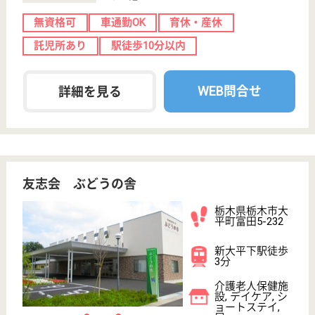
新鹿沼駅徒歩10
分
介護老人保健施
設, デイケア, シ
ョートステイ,
居...
学会・研修会への参加、症例発表の場があります！自
己研鑽できる職場で一歩一歩、確実にステップアップ
☆日曜、祝日、第2・4土曜休みの他、夏季、年末年
始休暇とお休みも充実☆ご自身の時間も大切にできま
す♪職員の親睦を深める13のクラブ活動で、職種間の
交流も活発♪和気あいあいの職場です☆
理学療法士 正社員(日勤のみ)
給与
月給：197,748円〜285,984円
職種
リハビリ職（理学療法士）
未経験OK
車通勤OK
住宅手当あり
育休・産休
託児所あり
駅徒歩10分以内
WEB問合せ
詳細を見る
博愛会 祇園荘
24時間体制の保育所があり、ママも安心して働け
ます！小山駅より徒歩5分で通勤ラクラク♪無理な