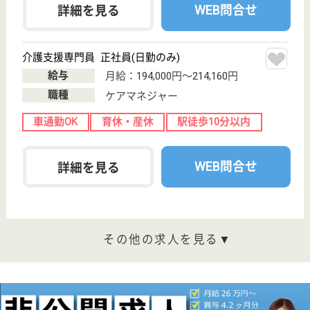
ム！
栃木県日光市今
市1086-2
下今市駅徒歩6
分
特別養護老人ホ
ーム, グループ
ホーム, デイサ
ービス...
栃木県日光市にある特別養護老人ホームです。デイサ
ービスセンター・居宅介護支援事業所も併設。◆社会
保険完備◆昇給・賞与（4,2か月分）◆年間休日111日
でお仕事とプライベートを充実させたい方必見★◆3
年後、職業人としての自信が持てることを目指しま
す！
介護職 正社員
給与
月給：227,300円〜276,300円
職種
介護職
未経験OK
賞与4か月以上
車通勤OK
育休・産休
駅徒歩10分以内
WEB問合せ
詳細を見る
介護職 正社員
給与
月給：200,900円〜260,900円
職種
介護職