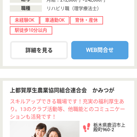
看護助手 正社員
給与
月給：190,000円〜265,000円
職種
その他
無資格可
未経験OK
車通勤OK
育休・産休
寮あり
託児所あり
WEB問合せ
詳細を見る
その他の求人を見る
友志会 野木病院
ボーナス5ヶ月弱の急性期医療病院
栃木県下都賀郡
野木町友沼
5320-2
野木駅徒歩7分
病院, 居宅介護
支援事業所