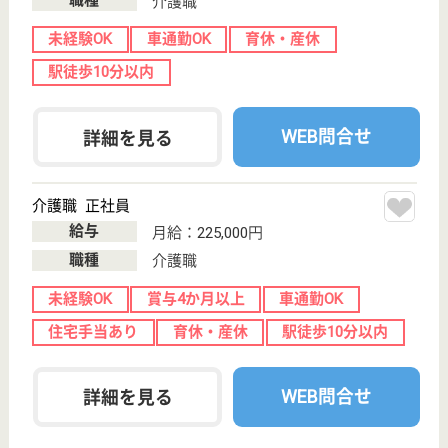
堀米駅徒歩5分
特別養護老人ホ
ーム, グループ
ホーム, デイサ
ービス...
『常盤福祉会 万葉』では、価値ある暮らしの提案と
して、感動するほどの満足、感動していただける満足
を追及しています。◆佐野市堀米町◆託児所完備、社
宅完備、資格取得応援、グループ事業所の利用特典、
永年勤続表彰、社会保険・雇用保険・育児休暇etc…充
実の福利厚生！私たちと感動満足を共有し追求しませ
んか？
介護職 正社員
給与
月給：204,720円〜220,720円
職種
介護職
無資格可
未経験OK
車通勤OK
育休・産休
寮あり
託児所あり
WEB問合せ
詳細を見る
看護職 正社員(日勤のみ)
給与
月給：219,420円〜285,000円
職種
看護職
未経験OK
車通勤OK
育休・産休
託児所あり
駅徒歩10分以内