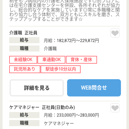
給与
月給：225,000円
職種
介護職
未経験OK
賞与4か月以上
車通勤OK
住宅手当あり
育休・産休
駅徒歩10分以内
WEB問合せ
詳細を見る
その他の求人を見る
矢尾板記念会 今市Lケアセンター
日光市有数の医療法人で待遇抜群！若手が活躍中
の明るい施設です。年間休日122日。基本残業な
しでプライベートも充実！
栃木県日光市平
ケ崎605-1
今市駅徒歩10分
介護老人保健施
設, グループホ
ーム, デイケア,
シ...