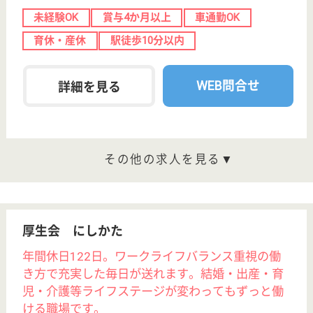
博愛会 杉村病院
栃木県小山市城
山町2-7-18
小山駅徒歩5分
介護老人保健施
設, 病院, デイケ
ア, ショートス
テ...
栃木県の博愛会 杉村病院は、介護老人保健施設・病
院・デイケアを運営しています。 ぜひ各求人をご覧
ください。
看護助手 正社員
給与
月給：183,288円〜204,888円
職種
その他
無資格可
車通勤OK
育休・産休
託児所あり
駅徒歩10分以内
WEB問合せ
詳細を見る