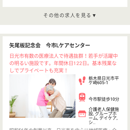
WEB問合せ
詳細を見る
悠々の郷 グループホーム錦
栃木県那須塩原
市錦町11-6
黒磯駅徒歩7分
グループホーム
栃木県の悠々の郷 グループホーム錦は、グループホ
ームを運営しています。 ぜひ各求人をご覧くださ
い。
介護職 正社員
給与
月給：183,272円〜195,888円
職種
介護職
無資格可
未経験OK
車通勤OK
駅徒歩10分以内
WEB問合せ
詳細を見る