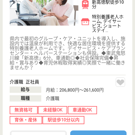
WEB問合せ
詳細を見る
介護支援専門員 正社員(日勤のみ)
給与
月給：194,000円〜214,160円
職種
ケアマネジャー
車通勤OK
育休・産休
駅徒歩10分以内
WEB問合せ
詳細を見る
その他の求人を見る
大恵会 ひかりの里
2020年8月増設！定員80名の特別養護老人ホー