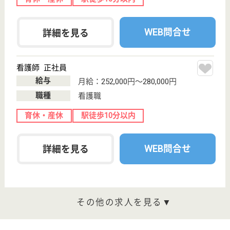
与年2回◆明るくて意欲のある方、お待ちしています♪
介護職員 正社員(日勤のみ)
給与
月給：194,000円〜242,600円
職種
介護職
未経験OK
車通勤OK
住宅手当あり
育休・産休
駅徒歩10分以内
WEB問合せ
詳細を見る
佐野メディカルセンター 佐野市民病院
地域医療を支える基幹病院
栃木県佐野市田
沼町1832-1
田沼駅徒歩7分
病院, 地域包括
支援センター
充実した研修制度、勤続年数長く働きやすい職場
理学療法士 正社員(日勤のみ)