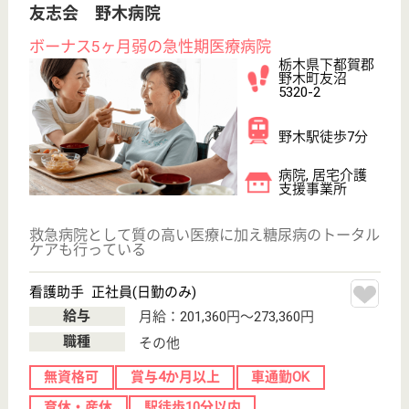
介護職 正社員
給与
月給：211,704円〜263,912円
職種
介護職
未経験OK
車通勤OK
住宅手当あり
育休・産休
駅徒歩10分以内
WEB問合せ
詳細を見る
ユートピアにしかた 雅の風
西方病院併設、全個室のユニットケア
栃木県栃木市西
方町金崎403-1
東武金崎駅徒歩
5分
特別養護老人ホ
ーム, デイサー
ビス, ショート
ステイ...
社会福祉法人 ユートピアにしかたが運営する特別養
護老人ホーム「雅の風」は、ショートステイ、デイサ
ービスを運営しています。◆社会保険完備◆退職金共
済制度◆産前産後休暇、育児休暇、介護休暇あり♪環
境が変わっても安心して働けます。◆昇給年1回、賞