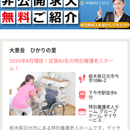
未経験OK
賞与4か月以上
車通勤OK
育休・産休
駅徒歩10分以内
WEB問合せ
詳細を見る
その他の求人を見る
厚生会 にしかた
年間休日122日。ワークライフバランス重視の働
き方で充実した毎日が送れます。結婚・出産・育
児・介護等ライフステージが変わってもずっと働
ける職場です。
栃木県栃木市西
方町金崎273-3
東武金崎駅徒歩
5分
介護老人保健施
設, デイケア, シ
ョートステイ
生活全般の自立支援からレクリエーション・クラブ活
動、季節の行事等、利用者の心豊かな生活をお手伝い