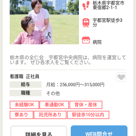
介護職 正社員
給与
月給：193,000円〜255,000円
職種
介護職
未経験OK
車通勤OK
育休・産休
寮あり
託児所あり
駅徒歩10分以内
WEB問合せ
詳細を見る
その他の求人を見る
為王会 アゼリアホーム
栃木県矢板市末
広町45-3
矢板駅徒歩5分
介護老人保健施
設, デイケア, シ
ョートステイ
栃木県の為王会 アゼリアホームは、介護老人保健施
設・デイケア・ショートステイを運営しています。
ぜひ各求人をご覧ください。