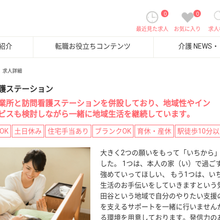
0
0
最近見た求人
お気に入り
求人
紹介
転職お役立ちコンテンツ
介護 NEWS
求人詳細
護ステーション
業所と訪問看護ステーションを併設しており、地域性やイン
ビスも検討しながら一緒に地域生活を継続しています。
OK
土日休み
住宅手当あり
ブランクOK
育休・産休
駅徒歩10分
大きく2つの願いをもって「いちから
した。 1つは、本人の家（い）で過ご
強めていってほしい、 もう1つは、い
生活のお手伝いをしていきますという
田谷という地域で自分のやりたい支援
を支えるサポートを一緒に行いません
る環境を用意しております。発信力の