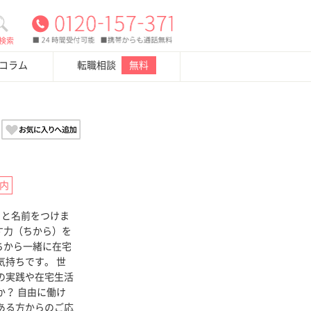
検索
・コラム
転職相談
無料
以内
」と名前をつけま
す力（ちから）を
ちから一緒に在宅
気持ちです。 世
の実践や在宅生活
か？ 自由に働け
ある方からのご応