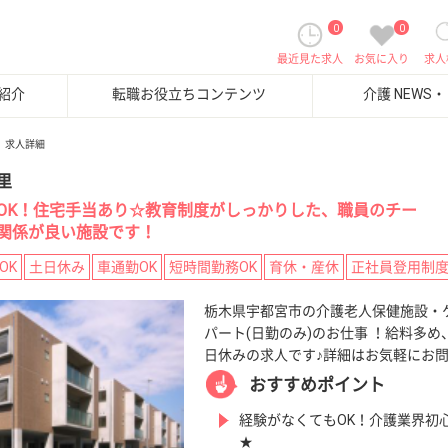
0
0
最近見た求人
お気に入り
求人
紹介
転職お役立ちコンテンツ
介護 NEWS
求人詳細
里
OK！住宅手当あり☆教育制度がしっかりした、職員のチー
関係が良い施設です！
OK
土日休み
車通勤OK
短時間勤務OK
育休・産休
正社員登用制
栃木県宇都宮市の介護老人保健施設・
パート(日勤のみ)のお仕事 ！給料多め
日休みの求人です♪詳細はお気軽にお
おすすめポイント
経験がなくてもOK！介護業界初
★