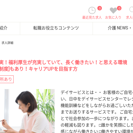
0
0
最近見た求人
お気に入り
求人
紹介
転職お役立ちコンテンツ
介護 NEWS
求人詳細
実！福利厚生が充実していて、長く働きたい！と思える環境
制度]もあり！キャリアUPを目指す方
所あり
デイサービスとは・・ お客様のご自
い、日中をデイサービスセンターでレ
機能訓練などをしながらお過ごしいた
までお送りするサービスです。 ご自
とで社会参加の一歩につながります。
の軽減も図ります。 □誰かを笑顔にした
感じながら働きたい □働きやすい環境