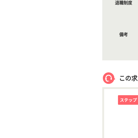
退職制度
備考
この求