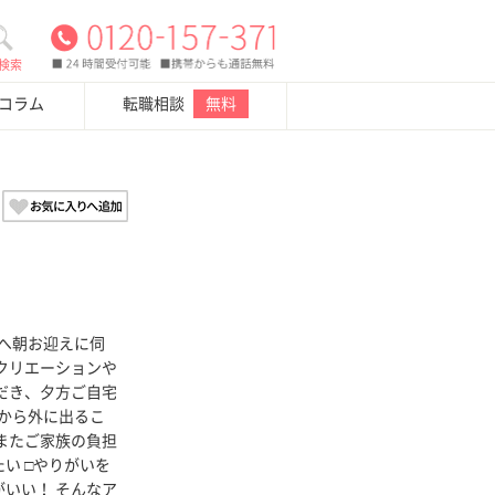
検索
・コラム
転職相談
無料
宅へ朝お迎えに伺
クリエーションや
だき、夕方ご自宅
宅から外に出るこ
またご家族の負担
い □やりがいを
がいい！ そんなア