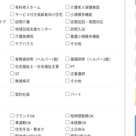
有料老人ホーム
介護老人保健施設
サービス付き高齢者向け住宅
小規模多機能
ケア
訪問介護
定期巡回・夜間対応
地域包括支援センター
訪問入浴
介護医療院
看護小規模多機能
ケアハウス
その他
実務者研修（ヘルパー1級）
基礎研修（ヘルパー2級）
社会福祉士・社会福祉主事
PT
ST
正看護師
無資格可
その他
契約社員
パート
ブランクOK
短時間勤務OK
車通勤OK
未経験OK
住宅手当・寮あり
土日休み