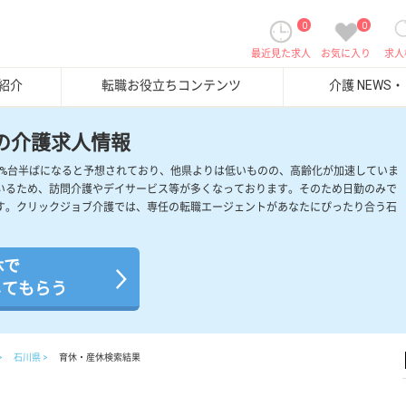
0
0
最近見た求人
お気に入り
求人
紹介
転職お役立ちコンテンツ
介護 NEWS
の介護求人情報
は30%台半ばになると予想されており、他県よりは低いものの、高齢化が加速していま
いるため、訪問介護やデイサービス等が多くなっております。そのため日勤のみで
す。クリックジョブ介護では、専任の転職エージェントがあなたにぴったり合う石
休で
してもらう
石川県
育休・産休検索結果