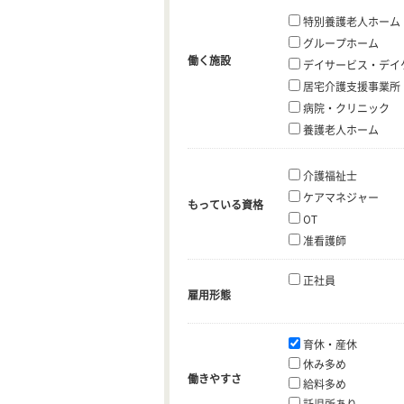
特別養護老人ホーム
グループホーム
働く施設
デイサービス・デイ
居宅介護支援事業所
病院・クリニック
養護老人ホーム
介護福祉士
ケアマネジャー
もっている資格
OT
准看護師
正社員
雇用形態
育休・産休
休み多め
働きやすさ
給料多め