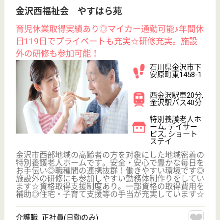
和宏会 大手町病院
石川県金沢市大
手町5-32
金沢駅バス17分
病院, 介護医療
院
石川県の和宏会 大手町病院は、病院・介護医療院を
運営しています。 ぜひ各求人をご覧ください。
看護助手／介護福祉士 パート(日勤のみ)
給与
時給：1,300円〜
職種
その他
給料多め
車通勤OK
住宅手当あり
育休・産休
WEB問合せ
詳細を見る