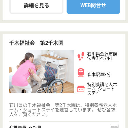
テムであなたの目指す介護を実践できます☆年間
休日120日
石川県金沢市元
菊町20-1
金沢駅徒歩10分
介護老人保健施
設, デイサービ
ス, デイケア, グ
ル...
金沢市中心部に建つ都会的な施設は機能性も抜群。リ
ハビリに注力し、20名を超える専門職員が働いてい
ます◎独自のキャリアアップシステムでスキル磨き、
成長を実感できます☆茶道部や互助会等、職種を超え
た交流で業務も円滑☆育児・介護・看護休暇取得実績
あり◎施設内託児所があるので子育て中の方も安心で
す♪
看護職 正社員
給与
月給：185,300円〜240,000円
職種
看護職
給料多め
休み多め
未経験OK
車通勤OK
住宅手当あり
育休・産休
WEB問合せ
詳細を見る
介護職 正社員