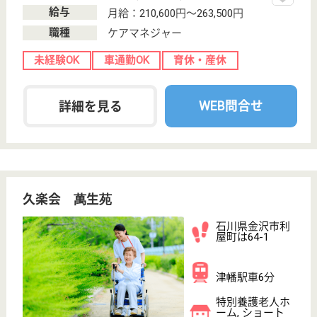
特別養護老人ホーム・デイサービス・ショートステイ
を運営しています。 ぜひ各求人をご覧ください。
介護職 正社員
給与
月給：198,900円〜326,750円
職種
介護職
未経験OK
車通勤OK
住宅手当あり
育休・産休
WEB問合せ
詳細を見る
扇寿会 なでしこの丘
馬替駅より徒歩2分で通勤快適♪社会保険完備・退
職金制度あり◎手当充実・前年度賞与実績5.0か月
でやりがい抜群☆
石川県金沢市馬
替2-142
馬替駅徒歩2分
介護老人保健施
設, デイケア, シ
ョートステイ,
居...