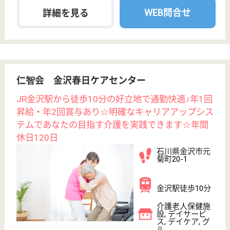
プライバシーポリシー
運営会社
採用ご担当者様へ
お知らせ
看護師の求人・転職なら
『クリックジョブ看護』
介護職求人支援サービス『クリックジョブ介護』運営会社:
ライフワンズ株式会社 ( 厚生労働大臣許可 )13- ユ -303765
Copyright©LifeOnes Ltd. All Rights Reserved
?>