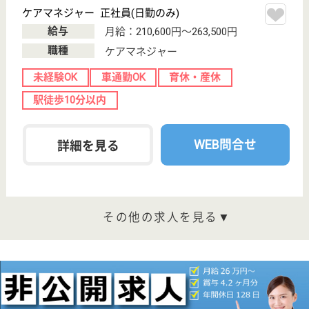
森本駅車9分
特別養護老人ホ
ーム, デイサー
ビス, ショート
ステイ...
石川県の北伸福祉会 金沢朱鷺の苑は、特別養護老人
ホーム・デイサービス・ショートステイを運営してい
ます。 ぜひ各求人をご覧ください。
ケアマネジャー 正社員(日勤のみ)
給与
月給：210,600円〜263,500円
職種
ケアマネジャー
未経験OK
車通勤OK
育休・産休
WEB問合せ
詳細を見る
久楽会 萬生苑
石川県金沢市利
屋町は64-1
津幡駅車6分
特別養護老人ホ
ーム, ショート