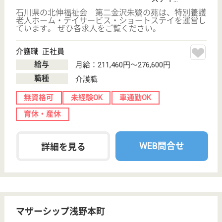
ケアマネジャー パート(日勤のみ)
給与
時給：1,200円〜1,400円
職種
ケアマネジャー
給料多め
未経験OK
土日休み
育休・産休
WEB問合せ
詳細を見る
介護福祉士 正社員
給与
月給：190,000円〜220,000円
職種
その他
休み多め
未経験OK
賞与4か月以上
車通勤OK
育休・産休
WEB問合せ
詳細を見る
その他の求人を見る