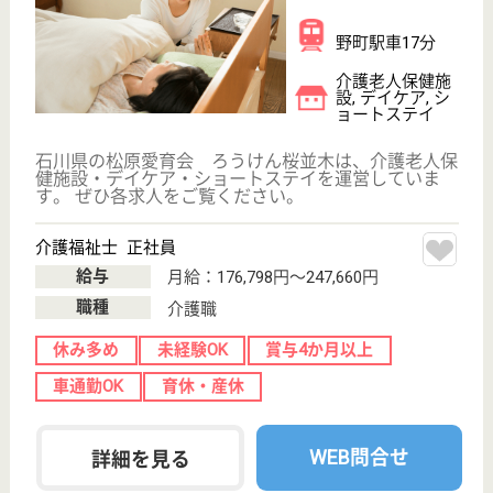
デイサービス,
訪問介護, 訪問
入浴
石川県のツクイ金沢東は、デイサービス・訪問介護・
訪問入浴を運営しています。 ぜひ各求人をご覧くだ
さい。
生活相談員 パート(日勤のみ)
給与
時給：1,130円〜
職種
生活相談員
給料多め
未経験OK
車通勤OK
ブランクOK
短時間勤務OK
育休・産休
WEB問合せ
詳細を見る
生活相談員 正社員(日勤のみ)
給与
月給：196,500円〜217,500円
職種
生活相談員
未経験OK
ブランクOK
育休・産休
WEB問合せ
詳細を見る