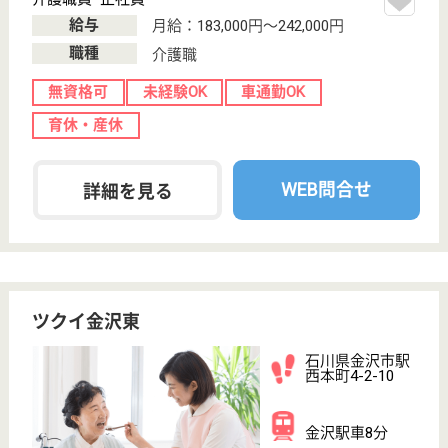
給与
月給：173,080円〜215,880円
職種
介護職
休み多め
無資格可
未経験OK
賞与4か月以上
車通勤OK
育休・産休
WEB問合せ
詳細を見る
いずみ福祉会 いずみ園
未経験者可◎経験者優遇♪ブランクある方もOK！
◎社会保険完備・退職金共済加入で安定♪マイカー
で通勤快適☆
石川県金沢市増
泉4-4-28
西泉駅徒歩8分
特別養護老人ホ
ーム, ショート
ステイ
介護・看護・機能訓練・栄養・ケアマネ等、すべてが
利用者様を中心としたチームとなってサポート◎ご家
族とも密に連絡しあい、安心な暮らし、潤いある毎日
をお手伝いしています◎扶養手当・住宅手当あり◎介
護職経験者はキャリアに応じた基本給加算あり◎シフ