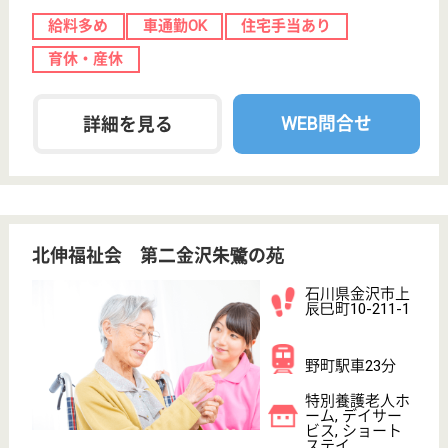
生活相談員 正社員(日勤のみ)
給与
月給：196,500円〜217,500円
職種
生活相談員
給料多め
未経験OK
車通勤OK
ブランクOK
短時間勤務OK
育休・産休
WEB問合せ
詳細を見る
その他の求人を見る
松原愛育会 松原病院
石川県金沢市石
引4-3-5
野町駅車10分
デイケア, 病院,
訪問看護, 居宅
介護支援事業所
石川県の松原愛育会 松原病院は、デイケア・病院・
訪問看護を運営しています。 ぜひ各求人をご覧くだ
さい。