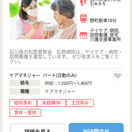
介護の転職支援サービスお申込み
30
簡単
登録
秒
保有資格を選択してくださ
誕生年を入
い
誕生年
必須
保有資格
必須
初任者研修
実務者研修
(ヘルパー2級)
(ヘルパー1級)
介護福祉士
社会福祉士
戻る
ケアマネジャー
PT
次のステッ
OT
その他・なし
次のステップへ