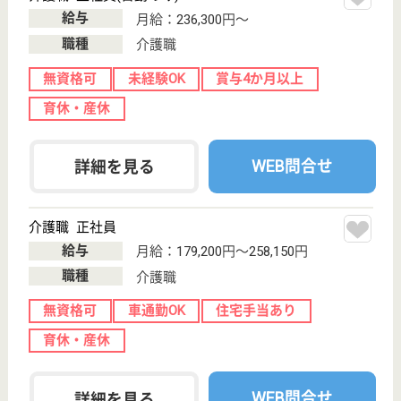
北伸福祉会 第二金沢朱鷺の苑
石川県金沢市上
辰巳町10-211-1
野町駅車23分
特別養護老人ホ
ーム, デイサー
ビス, ショート
ステイ...
石川県の北伸福祉会 第二金沢朱鷺の苑は、特別養護
老人ホーム・デイサービス・ショートステイを運営し
ています。 ぜひ各求人をご覧ください。
介護職 正社員
給与
月給：211,460円〜276,600円
職種
介護職
無資格可
未経験OK
車通勤OK
育休・産休
WEB問合せ
詳細を見る
マザーシップ浅野本町