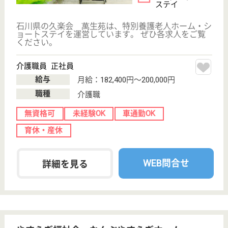
全国初！看護師有志が設立した介護老人保健施設です
◎明るく温かい家庭的な雰囲気が特色♪利用者様の在
宅復帰を目指し、きめ細やかなケアを実践しています
◎グループホームは認知症にも対応！ステップアップ
できる職場です☆あなたの頑張りは年1回の昇給にし
っかり反映☆風通し良く、働きやすい職場です。
介護職 正社員
給与
月給：172,200円〜250,600円
職種
介護職
休み多め
無資格可
未経験OK
賞与4か月以上
車通勤OK
住宅手当あり
WEB問合せ
詳細を見る
金沢西福祉会 やすはら苑
育児休業取得実績あり◎マイカー通勤可能♪年間休
日119日でプライベートも充実☆研修充実。施設
外の研修も参加可能！
石川県金沢市下
安原町東1458-1
西金沢駅車20分,
金沢駅バス40分