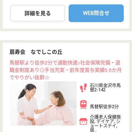
その他の求人を見る
浅ノ川 千木病院
石川県金沢市千
木町ヘ33-1
森本駅徒歩24分
デイサービス,
病院, 居宅介護
支援事業所, 介
護医療院
石川県の浅ノ川 千木病院は、デイサービス・病院・
居宅介護支援事業所を運営しています。 ぜひ各求人
をご覧ください。
看護助手 正社員
給与
月給：181,000円〜
職種
その他
無資格可
未経験OK
賞与4か月以上
車通勤OK
育休・産休