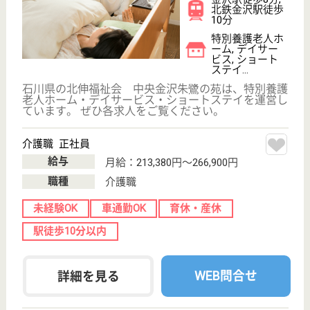
ケアマネジャー 正社員(日勤のみ)
給与
月給：210,600円〜263,500円
職種
ケアマネジャー
未経験OK
車通勤OK
育休・産休
駅徒歩10分以内
WEB問合せ
詳細を見る
その他の求人を見る
北伸福祉会 金沢朱鷺の苑
石川県金沢市岸
川町ほ5