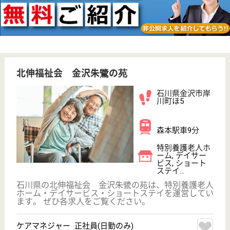
ステイ
石川県の久楽会 萬生苑は、特別養護老人ホーム・シ
ョートステイを運営しています。 ぜひ各求人をご覧
ください。
介護職員 正社員
給与
月給：182,400円〜200,000円
職種
介護職
無資格可
未経験OK
車通勤OK
育休・産休
WEB問合せ
詳細を見る
やすらぎ福祉会 なんぶやすらぎホーム
石川県金沢市弥
生3-2-1
野町駅徒歩18分
特別養護老人ホ
ーム, デイサー
ビス, ショート
ステイ
石川県のやすらぎ福祉会 なんぶやすらぎホームは、