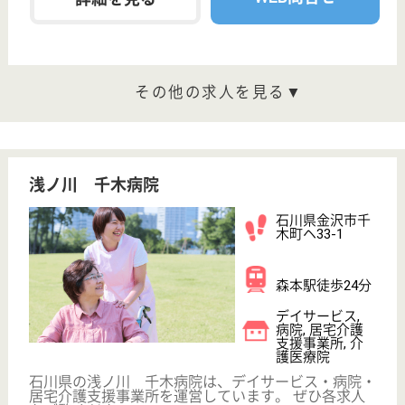
石川県金沢市浅
野本町二172-1
七ツ屋駅徒歩16
分
介護付有料老人
ホーム, 住宅型
有料老人ホーム
石川県のマザーシップ浅野本町は、介護付有料老人ホ
ーム・住宅型有料老人ホームを運営しています。 ぜ
ひ各求人をご覧ください。
介護職 正社員
給与
月給：193,208円〜213,208円
職種
介護職
無資格可
未経験OK
車通勤OK
住宅手当あり
ブランクOK
育休・産休
WEB問合せ
詳細を見る
千木福祉会 第2千木園
石川県金沢市観
法寺町へ74-1