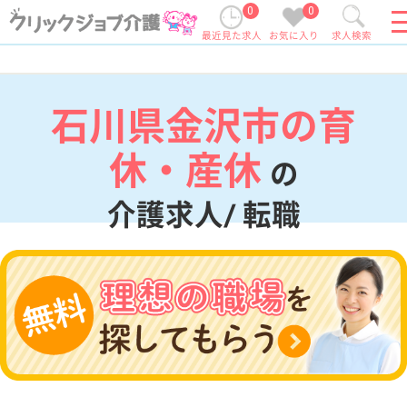
0
0
最近見た求人
お気に入り
求人検索
石川県金沢市の育
休・産休
の
介護求人/ 転職
現在の検索条件
石川県/金沢市
変更
エリア・駅
育休・産休
変更
こだわり条件