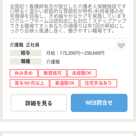
WEB問合せ
詳細を見る
松原愛育会 ろうけん桜並木
石川県金沢市田
上さくら2-72
野町駅車17分
介護老人保健施
設, デイケア, シ
ョートステイ
石川県の松原愛育会 ろうけん桜並木は、介護老人保
健施設・デイケア・ショートステイを運営していま
す。 ぜひ各求人をご覧ください。
介護福祉士 正社員
給与
月給：176,798円〜247,660円
職種
介護職
休み多め
未経験OK
賞与4か月以上
車通勤OK
育休・産休
WEB問合せ
詳細を見る