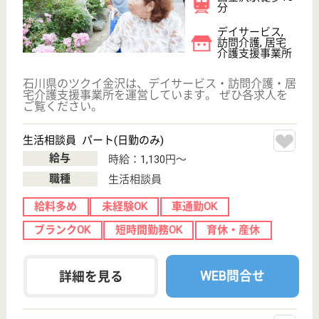
経験者優遇！チーム体制でスキルを磨けます☆賞
与年2回・資格手当あり◎週休2日シフト制。メリ
ハリつけて働けます◎車通勤可
石川県金沢市鞍
月東1-17
磯部駅徒歩23分
介護老人保健施
設, デイケア, 訪
問介護, ショー
ト...
健康・医療・介護等幅広い事業を手掛ける映寿会みら
いグループ。介護老人保健施設みらいのさと太陽で
は、すべての利用者様の在宅復帰を目指し、入所から
通所、訪問など総合的なサービスを提供。チーム体制
でケアにあたっています。職種間の連携は抜群！より
良いケアを目指し、互いにスキルを磨いています☆
介護職 正社員
給与
月給：183,744円〜265,744円
職種
介護職
未経験OK
車通勤OK
育休・産休
寮あり
WEB問合せ
詳細を見る