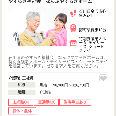
特別養護老人ホ
ーム, デイサー
ビス, ショート
ステイ
金沢市西部地域の高齢者の方を対象にした地域密着の
特別養護老人ホームです。安全・安心で豊かな毎日を
お手伝い◎職種間の連携抜群！働きやすい環境です◎
施設外の研修にも参加しやすい勤務体制作りをしてい
ます☆資格取得支援制度あり。一部資格の取得費用を
補助◎住宅・子育て支援等の手当が充実しています☆
介護職 正社員(日勤のみ)
給与
月給：236,300円〜
職種
介護職
無資格可
未経験OK
賞与4か月以上
育休・産休
WEB問合せ
詳細を見る
介護職 正社員
給与
月給：179,200円〜258,150円
職種
介護職
無資格可
車通勤OK
住宅手当あり
育休・産休
WEB問合せ
詳細を見る