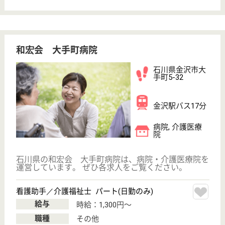
その他の求人を見る
ツクイ金沢
石川県金沢市八
日市5-460
西金沢駅徒歩15
分
デイサービス,
訪問介護, 居宅
介護支援事業所
石川県のツクイ金沢は、デイサービス・訪問介護・居
宅介護支援事業所を運営しています。 ぜひ各求人を
ご覧ください。
生活相談員 パート(日勤のみ)
給与
時給：1,130円〜
職種
生活相談員
給料多め
未経験OK
車通勤OK
ブランクOK
短時間勤務OK
育休・産休
WEB問合せ
詳細を見る