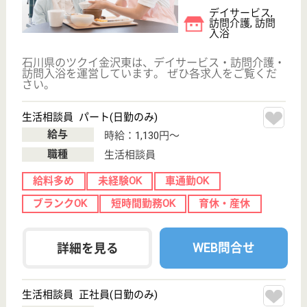
ト制・年間休日97日
介護職 正社員
給与
月給：210,500円〜255,000円
職種
介護職
無資格可
未経験OK
車通勤OK
住宅手当あり
育休・産休
駅徒歩10分以内
WEB問合せ
詳細を見る
積仁会 あっぷる
石川県金沢市長
坂町チ-15
野町駅車16分
介護老人保健施
設, デイケア, シ
ョートステイ,
居...
石川県の積仁会 あっぷるは、介護老人保健施設・デ
イケア・ショートステイを運営しています。 ぜひ各
求人をご覧ください。
介護職員 正社員