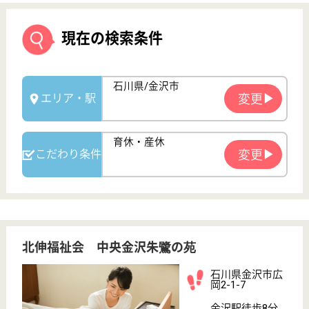
北伸福祉会 中央金沢朱鷺の苑
石川県金沢市広
岡2-1-7
金沢駅徒歩8分,
北鉄金沢駅徒歩
10分
特別養護老人ホ
ーム, デイサー
ビス, ショート
ステイ...
石川県の北伸福祉会 中央金沢朱鷺の苑は、特別養護
老人ホーム・デイサービス・ショートステイを運営し
ています。 ぜひ各求人をご覧ください。
介護職 正社員
給与
月給：213,380円〜266,900円
職種
介護職
未経験OK
車通勤OK
育休・産休
駅徒歩10分以内
WEB問合せ
詳細を見る