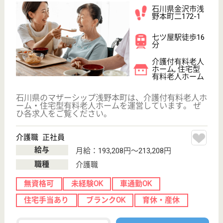
石川整肢学園 あかつき
石川県金沢市平
和町1-2-28
野町駅車14分
特別養護老人ホ
ーム, デイサー
ビス, ショート
ステイ
石川県の石川整肢学園 あかつきは、特別養護老人ホ
ーム・デイサービス・ショートステイを運営していま
す。 ぜひ各求人をご覧ください。
介護職 正社員
給与
月給：214,300円〜292,000円
職種
介護職
未経験OK
車通勤OK
育休・産休
WEB問合せ
詳細を見る
仁智会 金沢春日ケアセンター
JR金沢駅から徒歩10分の好立地で通勤快適♪年1回
昇給・年2回賞与あり☆明確なキャリアアップシス