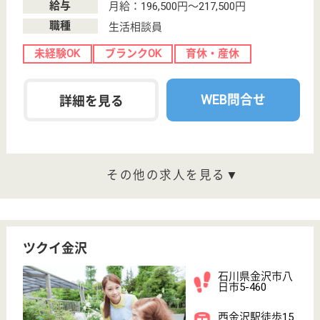
給与
月給：187,056円〜252,056円
職種
介護職
賞与4か月以上
車通勤OK
住宅手当あり
育休・産休
WEB問合せ
詳細を見る
ケアマネジャー 正社員(日勤のみ)
給与
月給：190,000円〜210,000円
職種
ケアマネジャー
未経験OK
賞与4か月以上
車通勤OK
住宅手当あり
育休・産休
WEB問合せ
詳細を見る
その他の求人を見る
映寿会 みらいのさと太陽