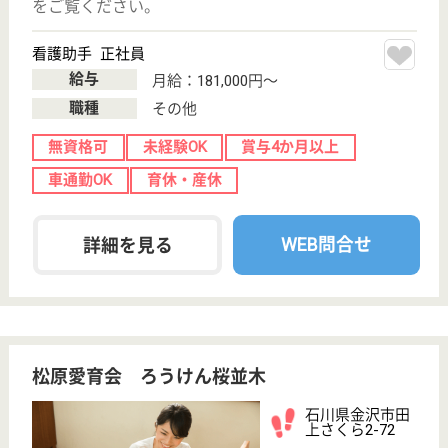
森本駅車8分
特別養護老人ホ
ーム, ショート
ステイ
石川県の千木福祉会 第2千木園は、特別養護老人ホ
ーム・ショートステイを運営しています。 ぜひ各求
人をご覧ください。
介護職員 正社員
給与
月給：183,000円〜242,000円
職種
介護職
無資格可
未経験OK
車通勤OK
育休・産休
WEB問合せ
詳細を見る
ツクイ金沢東
石川県金沢市駅
西本町4-2-10
金沢駅車8分