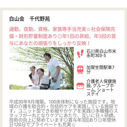
美川駅徒歩11分
特別養護老人ホ
ーム, グループ
ホーム, ショー
トステイ
石川県の篤豊会 キラッと篤寿苑は、特別養護老人ホ
ーム・グループホーム・ショートステイを運営してい
ます。 ぜひ各求人をご覧ください。
介護職員 正社員
給与
月給：191,296円〜247,070円
職種
介護職
無資格可
未経験OK
賞与4か月以上
車通勤OK
育休・産休
寮あり
WEB問合せ
詳細を見る
篤豊会 キラッと美川
石川県白山市美
川和波町ワ76-2
美川駅徒歩10分