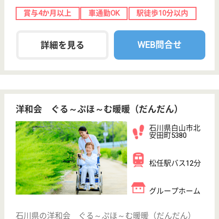
未経験OK
車通勤OK
育休・産休
駅徒歩10分以内
WEB問合せ
詳細を見る
福寿会 福寿園
経験者・有資格者優遇！経験年数加算あり☆無資
格の方も歓迎♪資格取得支援制度あり☆年間休日
115日◎福利厚生も充実
石川県白山市山
島台4-100
小柳駅車13分
特別養護老人ホ
ーム, デイサー
ビス, ショート
ステイ...
白山市中心部に近い住宅地に建つ地域密着の施設。住
民との交流も盛んです◎口腔ケアに注力！誤嚥による
発熱を防ぎ、食物の経口摂取の維持を目指しています
◎研修充実！無資格からプロを目指せます！経験者の
方も更なるステップアップができる環境です♪社会保
険完備◎企業型確定拠出年金あり☆