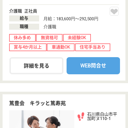
特別養護老人ホ
ーム, ショート
ステイ
石川県の篤豊会 キラッと美川は、特別養護老人ホー
ム・ショートステイを運営しています。 ぜひ各求人
をご覧ください。
生活相談員 正社員(日勤のみ)
給与
月給：195,800円〜239,900円
職種
生活相談員
賞与4か月以上
車通勤OK
駅徒歩10分以内
WEB問合せ
詳細を見る
洋和会 ぐる～ぷほ～む暖暖（だんだん）
石川県白山市北
安田町5380
松任駅バス12分
グループホーム
石川県の洋和会 ぐる～ぷほ～む暖暖（だんだん）