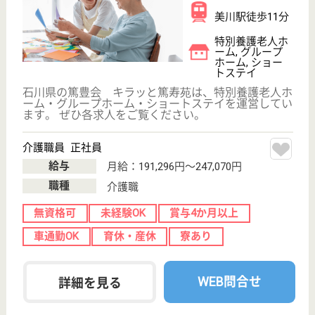
は、グループホームを運営しています。 ぜひ各求人
をご覧ください。
介護職 正社員
給与
月給：188,208円〜241,408円
職種
介護職
未経験OK
車通勤OK
育休・産休
WEB問合せ
詳細を見る
白山会 なごみ苑
石川県白山市米
永町300-2
加賀笠間駅車8
分
介護老人保健施
設, デイサービ
ス, デイケア
石川県の白山会 なごみ苑は、介護老人保健施設・デ
イサービス・デイケアを運営しています。 ぜひ各求
人をご覧ください。
介護職 正社員