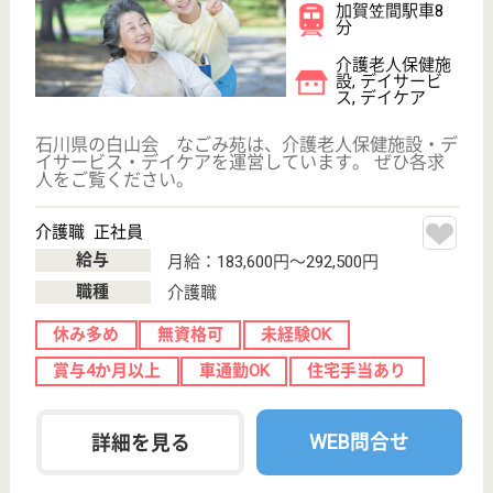
松任駅車13分
デイサービス,
居宅介護支援事
業所, ケアハウ
ス
石川県の福寿会 ケアハウス剣崎は、デイサービス・
居宅介護支援事業所・ケアハウスを運営しています。
ぜひ各求人をご覧ください。
看護職 契約社員(日勤のみ)
給与
月給：190,000円〜250,000円
職種
看護職
給料多め
未経験OK
賞与4か月以上
車通勤OK
住宅手当あり
育休・産休
WEB問合せ
詳細を見る
福寿会 松美苑
石川県白山市笠
間町1738
加賀笠間駅徒歩
8分