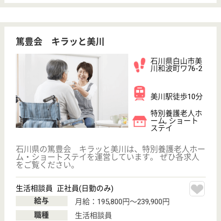
給与
月給：183,600円〜292,500円
職種
介護職
休み多め
無資格可
未経験OK
賞与4か月以上
車通勤OK
住宅手当あり
WEB問合せ
詳細を見る
鶴来会 あじさいの郷
石川県白山市明
島町春130
日御子駅徒歩6
分
特別養護老人ホ
ーム, ショート
ステイ
石川県の鶴来会 あじさいの郷は、特別養護老人ホー
ム・ショートステイを運営しています。 ぜひ各求人
をご覧ください。
介護職 正社員
給与
月給：191,300円〜200,300円
職種
介護職