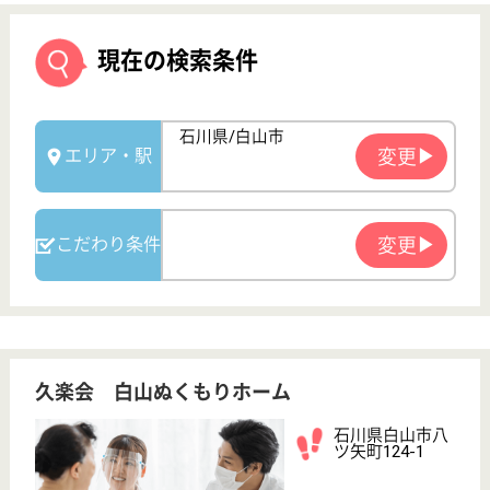
久楽会 白山ぬくもりホーム
石川県白山市八
ツ矢町124-1
松任駅徒歩5分
特別養護老人ホ
ーム, グループ
ホーム
石川県の久楽会 白山ぬくもりホームは、特別養護老
人ホーム・グループホームを運営しています。 ぜひ
各求人をご覧ください。
介護職 正社員
給与
月給：189,208円
職種
介護職
無資格可
未経験OK
車通勤OK
育休・産休
駅徒歩10分以内
WEB問合せ
詳細を見る