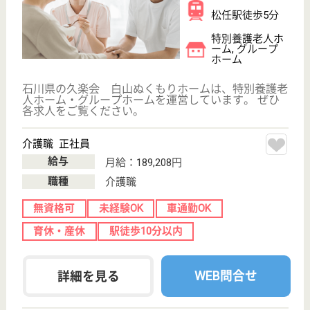
看護職 パート(日勤のみ)
給与
時給：1,450円〜1,550円
職種
看護職
未経験OK
車通勤OK
育休・産休
駅徒歩10分以内
WEB問合せ
詳細を見る
白山会 千代野苑
通勤、夜勤、資格、家族等手当充実☆社会保険完
備・財形貯蓄制度あり◎年1回の昇給、年3回の賞
与にあなたの頑張りをしっかり反映！
石川県白山市米
永町303-5