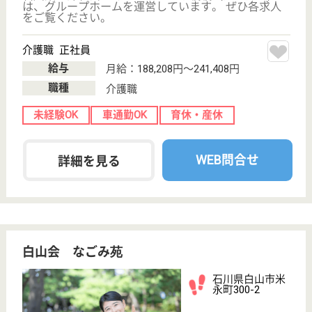
介護専門員 正社員
給与
月給：186,344円〜244,656円
職種
介護職
未経験OK
賞与4か月以上
車通勤OK
住宅手当あり
育休・産休
WEB問合せ
詳細を見る
看護職 正社員(日勤のみ)
給与
月給：190,000円〜250,000円
職種
看護職
給料多め
未経験OK
賞与4か月以上
車通勤OK
住宅手当あり
育休・産休
WEB問合せ
詳細を見る
福寿会 ケアハウス剣崎
石川県白山市剣
崎町1484