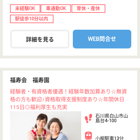
;
事業所情報の一部は、厚生労働省の介護事業所・生活関連情報
検索「介護サービス情報公表システム 」から転載しておりま
す。
介護の転職支援サービスお申込み
30
簡単
登録
秒
保有資格を選択してくださ
誕生年を入
い
誕生年
必須
保有資格
必須