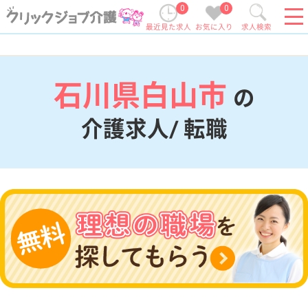
0
0
最近見た求人
お気に入り
求人検索
石川県白山市
の
介護求人/ 転職
現在の検索条件
石川県/白山市
変更
エリア・駅
変更
こだわり条件