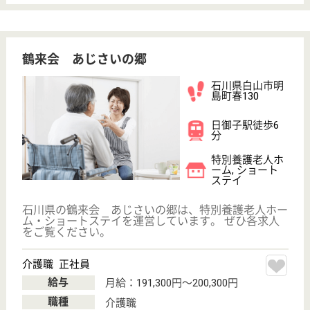
特別養護老人ホ
ーム, デイサー
ビス, ショート
ステイ...
石川県の福寿会 松美苑は、特別養護老人ホーム・デ
イサービス・ショートステイを運営しています。 ぜ
ひ各求人をご覧ください。
介護専門員 正社員(日勤のみ)
給与
月給：191,944円〜261,744円
職種
介護職
無資格可
未経験OK
賞与4か月以上
車通勤OK
住宅手当あり
育休・産休
WEB問合せ
詳細を見る
現在の検索条件
石川県/白山市
変更
エリア・駅
変更
こだわり条件