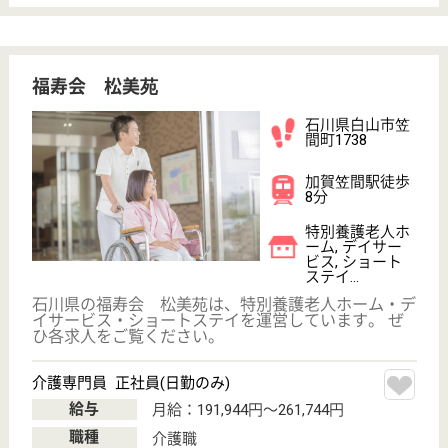
プライバシーポリシー
運営会社
採用ご担当者様へ
お知らせ
看護師の求人・転職なら
『クリックジョブ看護』
介護職求人支援サービス『クリックジョブ介護』運営会社:
ライフワンズ株式会社 ( 厚生労働大臣許可 )13- ユ -303765
Copyright©LifeOnes Ltd. All Rights Reserved
?>