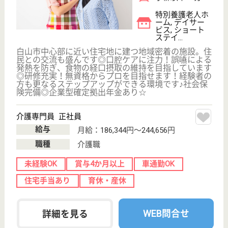
初任者研修
実務者研修
(ヘルパー2級)
(ヘルパー1級)
介護福祉士
社会福祉士
戻る
ケアマネジャー
PT
次のステッ
OT
その他・なし
次のステップへ
石川県白山市で人気の求人特集