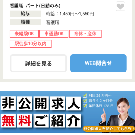
加賀笠間駅車7
分
介護老人保健施
設, グループホ
ーム, ショート
ステイ
平成30年9月増築。100床体制になった施設です。地
域の介護を総合的・包括的ケアを実践している施設で
す。ユニット型できめ細やかケアを実践◎多職種のス
タッフが一丸となりケアにあたり、互いに日々研鑽。
技術の向上に努めています◎賞与年3回あり◎年間休
日120日でプライベートも充実☆
介護職 正社員
給与
月給：183,600円〜292,500円
職種
介護職
休み多め
無資格可
未経験OK
賞与4か月以上
車通勤OK
住宅手当あり
WEB問合せ
詳細を見る
篤豊会 キラッと篤寿苑
石川県白山市平
加町ヌ110-1