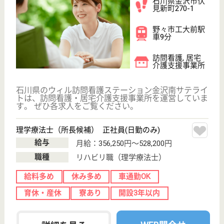
介護の転職支援サービスお申込み
30
簡単
登録
秒
保有資格を選択してくださ
誕生年を入
い
誕生年
必須
保有資格
必須
初任者研修
実務者研修
(ヘルパー2級)
(ヘルパー1級)
介護福祉士
社会福祉士
戻る
ケアマネジャー
PT
次のステッ
OT
その他・なし
次のステップへ