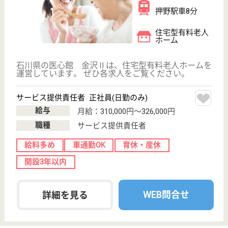
ウィル訪問看護ステーション金沢
石川県金沢市吉
原町ハ66-1
森本駅徒歩5分
居宅介護支援事
業所, 訪問看護
石川県のウィル訪問看護ステーション金沢は、居宅介
護支援事業所・訪問看護を運営しています。 ぜひ各
求人をご覧ください。
理学療法士（所長候補） 正社員(日勤のみ)
給与
月給：280,000円〜528,200円
職種
リハビリ職（理学療法士）
給料多め
休み多め
車通勤OK
育休・産休
駅徒歩10分以内
開設3年以内