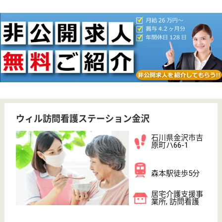
WEB問合せ
詳細を見る
ウィル訪問看護ステーション金沢南サテライト
石川県金沢市伏
見新町270-1
野々市工大前駅
車9分
訪問看護, 居宅
介護支援事業所
石川県のウィル訪問看護ステーション金沢南サテライ
トは、訪問看護・居宅介護支援事業所を運営していま
す。 ぜひ各求人をご覧ください。
理学療法士（所長候補） 正社員(日勤のみ)
給与
月給：356,250円〜528,200円
職種
リハビリ職（理学療法士）
給料多め
休み多め
車通勤OK
育休・産休
寮あり
開設3年以内