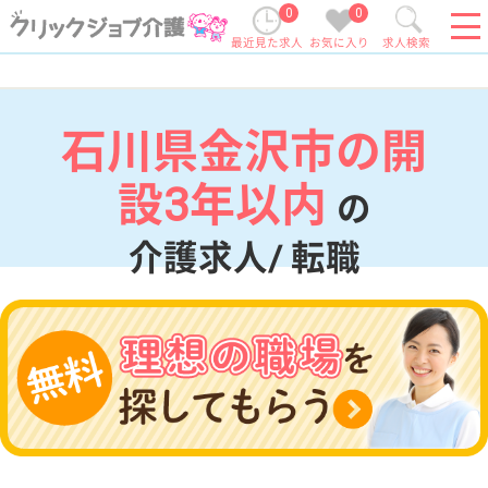
0
0
最近見た求人
お気に入り
求人検索
石川県金沢市の開
設3年以内
の
介護求人/ 転職
現在の検索条件
石川県/金沢市
変更
エリア・駅
開設3年以内
変更
こだわり条件