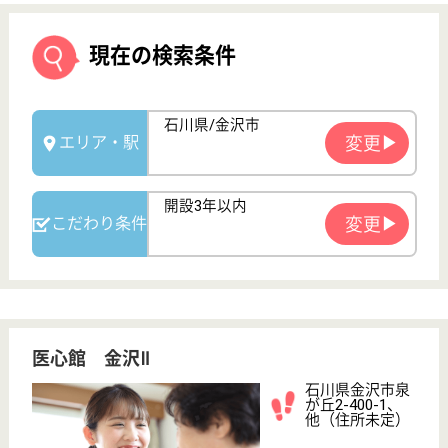
医心館 金沢Ⅱ
石川県金沢市泉
が丘2-400-1、
他（住所未定）
押野駅車8分
住宅型有料老人
ホーム
石川県の医心館 金沢Ⅱは、住宅型有料老人ホームを
運営しています。 ぜひ各求人をご覧ください。
サービス提供責任者 正社員(日勤のみ)
給与
月給：310,000円〜326,000円
職種
サービス提供責任者
給料多め
車通勤OK
育休・産休
開設3年以内
WEB問合せ
詳細を見る