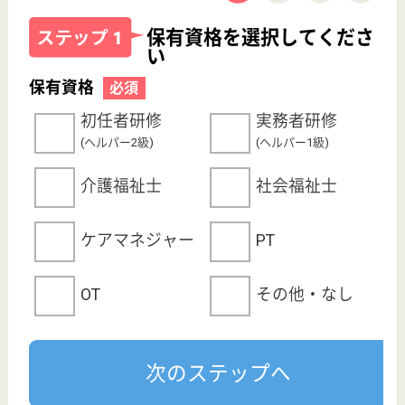
採用ご担当者様へ
お知らせ
看護師の求人・転職なら
『クリックジョブ看護』
介護職求人支援サービス『クリックジョブ介護』運営会社:
ライフワンズ株式会社 ( 厚生労働大臣許可 )13- ユ -303765
Copyright©LifeOnes Ltd. All Rights Reserved
?>