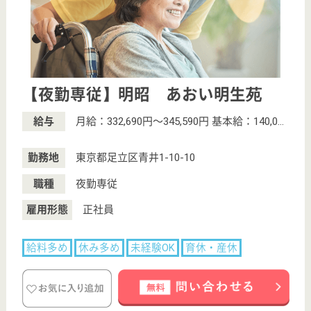
療法士 正社員(日勤のみ)
給与
年収：3,200,000円〜4,800,000円
職種
その他
未経験OK
ブランクOK
育休・産休
駅徒歩10分以内
すべての求人情報(全4件)
サービス紹介
クリックジョブ介護とは
ご利用の流れ
公式LINE＠