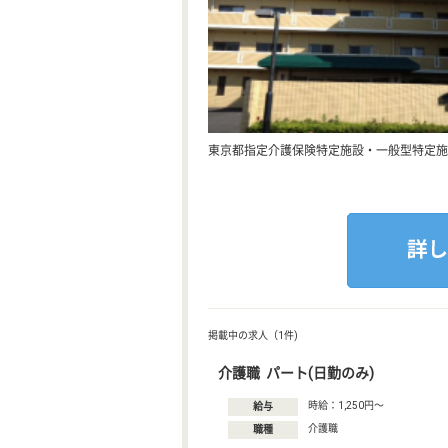
東京都指定介護保険特定施設・一般型特定施
掲載中の求人（1件)
介護職 パート(日勤のみ)
時給：1,250円〜
給与
介護職
職種