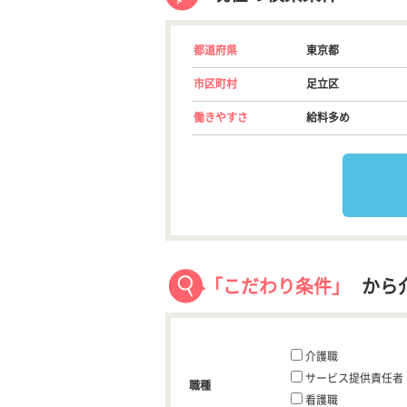
都道府県
東京都
市区町村
足立区
働きやすさ
給料多め
「こだわり条件」
から
介護職
サービス提供責任者
職種
看護職