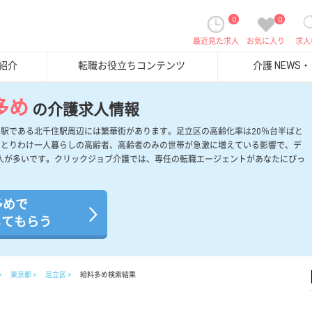
0
0
最近見た求人
お気に入り
求人
紹介
転職お役立ちコンテンツ
介護 NEWS
多め
の介護求人情報
ル駅である北千住駅周辺には繁華街があります。足立区の高齢化率は20％台半ばと
。とりわけ一人暮らしの高齢者、高齢者のみの世帯が急激に増えている影響で、デ
人が多いです。クリックジョブ介護では、専任の転職エージェントがあなたにぴっ
多めで
してもらう
東京都
足立区
給料多め検索結果