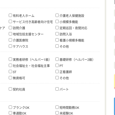
有料老人ホーム
介護老人保健施設
サービス付き高齢者向け住宅
小規模多機能
ケア
訪問介護
定期巡回・夜間対応
地域包括支援センター
訪問入浴
介護医療院
看護小規模多機能
ケアハウス
その他
実務者研修（ヘルパー1級）
基礎研修（ヘルパー2級）
社会福祉士・社会福祉主事
PT
ST
正看護師
無資格可
その他
契約社員
パート
ブランクOK
短時間勤務OK
車通勤OK
未経験OK