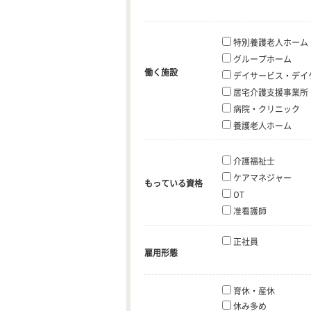
特別養護老人ホーム
グループホーム
働く施設
デイサービス・デイ
居宅介護支援事業所
病院・クリニック
養護老人ホーム
介護福祉士
ケアマネジャー
もっている資格
OT
准看護師
正社員
雇用形態
育休・産休
休み多め