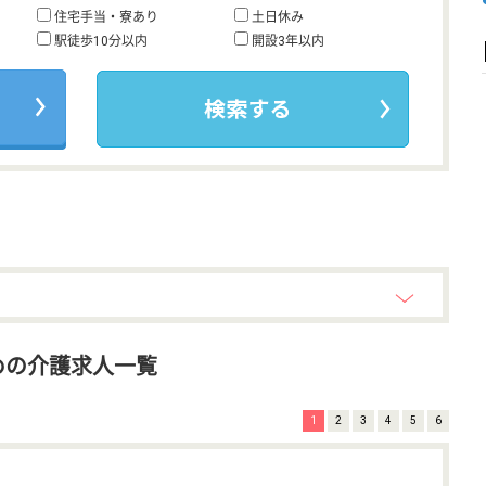
住宅手当・寮あり
土日休み
駅徒歩10分以内
開設3年以内
めの介護求人一覧
1
2
3
4
5
6