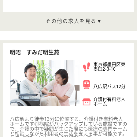
給料多め
無資格可
未経験OK
育休・産休
寮あり
駅徒歩10分以内
WEB問合せ
詳細を見る
デイサービスセンター墨田
東京都墨田区墨
田1-7-2
東向島駅車9分
デイサービス
東京都のデイサービスセンター墨田は、デイサービス
を運営しています。 ぜひ各求人をご覧ください。
所長候補 正社員(日勤のみ)
給与
年収：3,604,680円
職種
管理職（管理者・施設長）
給料多め
住宅手当あり
育休・産休