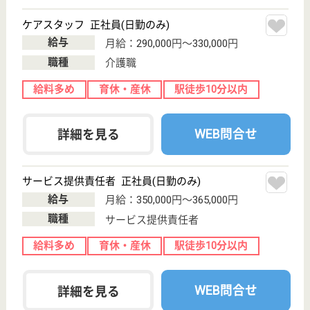
相談員 正社員(日勤のみ)
給与
月給：203,080円〜274,180円
職種
生活相談員
休み多め
未経験OK
住宅手当あり
育休・産休
駅徒歩10分以内
WEB問合せ
詳細を見る
その他の求人を見る
常壽会 ライフ髙石
東京都墨田区文
花1-21-1
押上[スカイツリ
ー前]駅徒歩10分
介護付有料老人
ホーム
明るく開かれた環境の中で、利用者（入居者）の人格
（人生観など）を賛美して 尊厳のある介護サービス