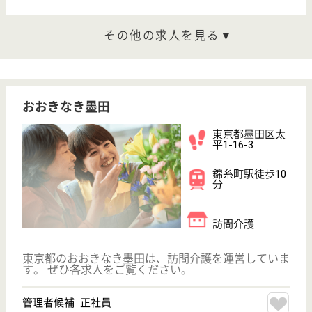
給与
月給：231,500円〜241,500円
職種
介護職
未経験OK
住宅手当あり
育休・産休
駅徒歩10分以内
WEB問合せ
詳細を見る
看護職 正社員(日勤のみ)
給与
年収：3,192,000円〜4,350,000円
職種
看護職
住宅手当あり
駅徒歩10分以内
WEB問合せ
詳細を見る
その他の求人を見る
明昭 すみだ明生苑
東京都墨田区東