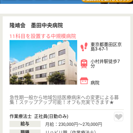
その他の求人を見る
おおきなき墨田
東京都墨田区太
平1-16-3
錦糸町駅徒歩10
分
訪問介護
東京都のおおきなき墨田は、訪問介護を運営していま
す。 ぜひ各求人をご覧ください。
管理者候補 正社員
給与
月給：297,000円
職種
管理職（管理者・施設長）
給料多め
未経験OK
育休・産休
駅徒歩10分以内
WEB問合せ
詳細を見る