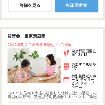
特別養護老人ホ
ーム, デイサー
ビス, ショート
ステイ...
介護を受けることの困難な高齢者を家族に代わってお
世話する施設です。
看護師 正社員(日勤のみ)
給与
月給：220,000円〜304,700円
職種
看護職
休み多め
未経験OK
住宅手当あり
育休・産休
駅徒歩10分以内
WEB問合せ
詳細を見る
GENKINEXT 錦糸町
東京都墨田区緑
3-6-13
錦糸町駅徒歩14
分, 両国〔大江
戸線〕駅徒歩16
分
デイサービス