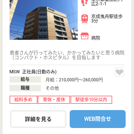
介護職 正社員
給与
月給：220,000円
職種
介護職
休み多め
無資格可
未経験OK
育休・産休
駅徒歩10分以内
WEB問合せ
詳細を見る
その他の求人を見る
奉優会 ケアホームズ両国
全室個室のユニット型特養
東京都墨田区両
国2-5-13
両国〔ＪＲ〕駅
徒歩10分
特別養護老人ホ
ーム, デイサー
ビス, ショート
ステイ
平成21年OPEN、リハビリテーションやレクリエーシ