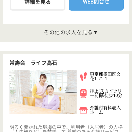
両国〔大江戸
線〕駅徒歩9分
ショートステイ
両国駅から徒歩15分の場所に位置しています☆キャ
リアアップ研修を行っており、事業所内研修はOJTと
合わせて毎月研修実施となっており、リーダー研修や
ホーム長研修も段階的に行っております♪新卒社員か
ら中途採用者導入研修等多くのスキルアップ研修も充
実していますので、仕事と両立しながら確実に成長が
できます。
介護職（夜勤専従） 正社員
給与
月給：268,500円〜
職種
介護職
給料多め
休み多め
未経験OK
車通勤OK
育休・産休
駅徒歩10分以内
WEB問合せ
詳細を見る
介護スタッフ 正社員
給与
月給：209,816円〜243,816円
職種
介護職
無資格可
未経験OK
育休・産休
駅徒歩10分以内