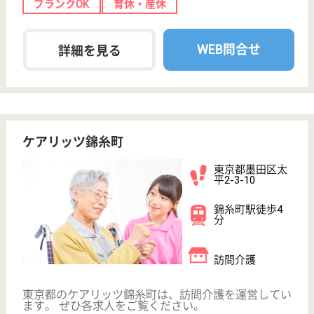
賛育会 墨田区立たちばなホーム
1997年開設
東京都墨田区立
花3-10-1
東あずま駅徒歩
3分
特別養護老人ホ
ーム, デイサー
ビス, ショート
ステイ...
施設サービス計画に基づき、入浴・排泄・食事等の介
護、相談及び援助、社会生活上のお世話、機能訓練・
栄養管理・健康管理及び療養上のお世話を行うことに
より、利用者がその有する能力に応じ自立した日常生
活を営むことができるようにすることを目指していま
す。
相談員 契約社員(日勤のみ)
給与
月給：300,000円
職種
生活相談員
給料多め
休み多め
未経験OK
育休・産休
駅徒歩10分以内
WEB問合せ
詳細を見る