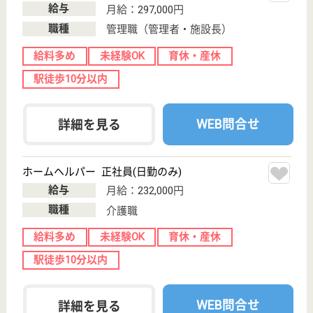
墨田2-3‐10
八広駅バス12分
介護付有料老人
ホーム
八広駅より徒歩13分に位置する、介護付き有料老人
ホームです◎病院がバックアップしている施設ですの
で、介護の中で疑問が生じた際にも医療の専門チーム
と相談しながら利用者の生活を支える事が可能です。
毎月2日間、本社にて入職時研修を行っていますので
馴染みやすい環境です☆
夜勤専従 正社員
給与
月給：332,690円〜345,590円
職種
介護職
給料多め
休み多め
未経験OK
育休・産休
WEB問合せ
詳細を見る
生活相談員 正社員(日勤のみ)
給与
月給：235,484円〜240,484円
職種
生活相談員
未経験OK
賞与4か月以上
住宅手当あり