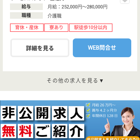
病院
急性期一般から地域包括医療病床への変更による募
集！ステップアップ可能！オフも充実できます★
作業療法士 正社員(日勤のみ)
給与
月給：230,000円〜270,000円
職種
リハビリ職（作業療法士）
休み多め
未経験OK
育休・産休
寮あり
駅徒歩10分以内
WEB問合せ
詳細を見る
理学療法士 正社員(日勤のみ)
給与
月給：230,000円〜270,000円
職種
リハビリ職（理学療法士）
休み多め
未経験OK
ブランクOK
育休・産休
寮あり
駅徒歩10分以内
WEB問合せ
詳細を見る