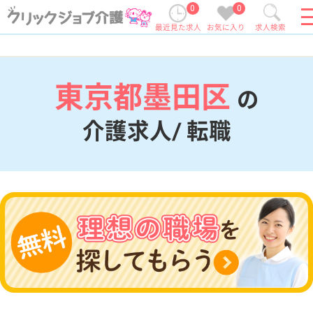
0
0
最近見た求人
お気に入り
求人検索
東京都墨田区
の
介護求人/ 転職
現在の検索条件
東京都/墨田区
変更
エリア・駅
変更
こだわり条件