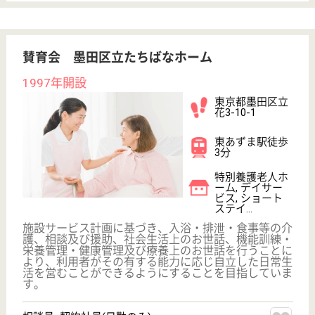
ョンなどを通して、明るい生活を送れるようお手伝い
致します
看護職 正社員(日勤のみ)
給与
月給：300,000円〜350,000円
職種
看護職
給料多め
住宅手当あり
育休・産休
駅徒歩10分以内
WEB問合せ
詳細を見る
葵会 葵の園・向島
生活リハビリを取り入れた施設です。
東京都墨田区向
島3-1-13
とうきょうスカ
イツリー[業平
橋]駅徒歩5分
介護老人保健施
設, デイケア, シ
ョートステイ
昔ながらの風情あふれる町並み。アクセスも良好なロ
ケーションに、介護老人保健施設「葵の園・向島」は
あります。