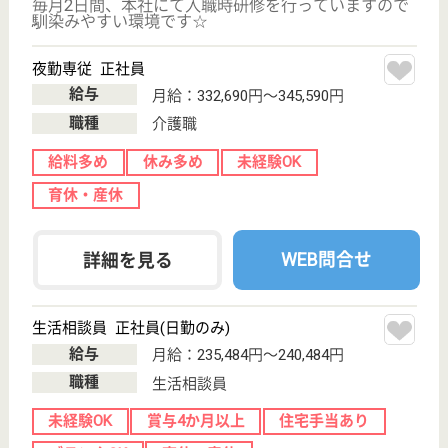
WEB問合せ
詳細を見る
仁寿会 中村病院
救急から療養まで、夜勤常勤あり
東京都墨田区八
広2-1-1
京成曳舟駅徒歩
3分
病院
患者さんが行ってみたい、かかってみたいと思う病院
（コンパクト・ホスピタル）を目指します
MSW 正社員(日勤のみ)
給与
月給：210,000円〜260,000円
職種
その他
給料多め
育休・産休
駅徒歩10分以内
WEB問合せ
詳細を見る