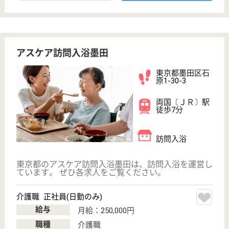
の提供を第一とし、利用者（入居者）の安全性と快適
性を追求する。
介護職 正社員
給与
月給：237,000円〜302,000円
職種
介護職
休み多め
駅徒歩10分以内
WEB問合せ
詳細を見る
生活相談員 正社員(日勤のみ)
給与
月給：252,000円
職種
生活相談員
給料多め
休み多め
未経験OK
駅徒歩10分以内
WEB問合せ
詳細を見る
龍岡会 櫻川介護老人保健施設
ユニット型の老健