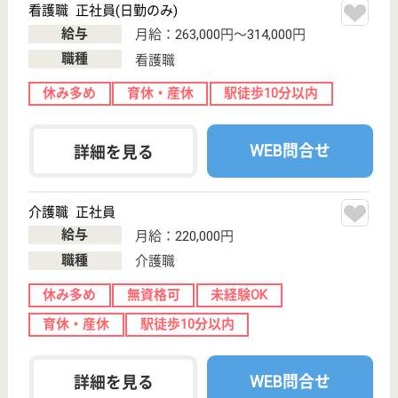
東京都のGENKINEXT 錦糸町は、デイサービスを運
営しています。 ぜひ各求人をご覧ください。
機能訓練指導員 正社員(日勤のみ)
給与
月給：230,000円〜300,000円
職種
その他
WEB問合せ
詳細を見る
もっとみる（21-40 件 /48 件）
現在の検索条件
東京都/墨田区
変更
エリア・駅
変更
こだわり条件