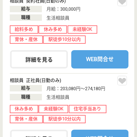
理学療法士 パート(日勤のみ)
給与
時給：1,500円〜
職種
リハビリ職（理学療法士）
給料多め
未経験OK
育休・産休
駅徒歩10分以内
WEB問合せ
詳細を見る
介護主任 正社員(日勤のみ)
給与
月給：246,984円〜355,384円
職種
管理職（リーダー）
育休・産休
駅徒歩10分以内
WEB問合せ
詳細を見る
せらび両国
東京都墨田区石
原2-7-4