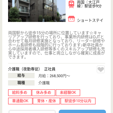
採用ご担当者様へ
お知らせ
看護師の求人・転職なら
『クリックジョブ看護』
介護職求人支援サービス『クリックジョブ介護』運営会社:
ライフワンズ株式会社 ( 厚生労働大臣許可 )13- ユ -303765
Copyright©LifeOnes Ltd. All Rights Reserved
?>