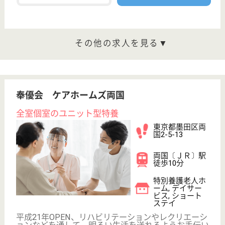
;
事業所情報の一部は、厚生労働省の介護事業所・生活関連情報
検索「介護サービス情報公表システム 」から転載しておりま
す。
介護の転職支援サービスお申込み
30
簡単
登録
秒
保有資格を選択してくださ
誕生年を入
い
誕生年
必須
保有資格
必須
初任者研修
実務者研修