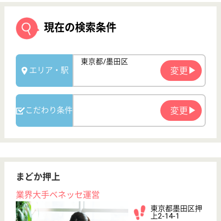
まどか押上
業界大手ベネッセ運営
東京都墨田区押
上2-14-1
押上[スカイツリ
ー前]駅徒歩4分
介護付有料老人
ホーム
東京都のまどか押上は、介護付有料老人ホームを運営
しています。 ぜひ各求人をご覧ください。
サービススタッフ／経験者採用3 正社員
給与
月給：302,500円
職種
介護職
育休・産休
寮あり
駅徒歩10分以内
WEB問合せ
詳細を見る
サービススタッフ 正社員