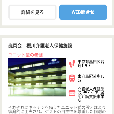
給料多め
未経験OK
育休・産休
駅徒歩10分以内
WEB問合せ
詳細を見る
管理者 正社員(日勤のみ)
給与
年収：4,000,000円〜4,500,000円
職種
管理職（管理者・施設長）
給料多め
休み多め
未経験OK
育休・産休
駅徒歩10分以内
WEB問合せ
詳細を見る
その他の求人を見る
カメリア会 墨田区立なりひらホーム
2000年開設、墨田区の特養
東京都墨田区業
平5-6-2