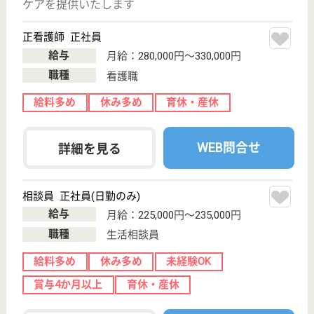
押上[スカイツリ
ー前]駅徒歩10分
特別養護老人ホ
ーム, デイサー
ビス, 訪問介護,
地...
法人理念である「自らが受けたいと思う医療と福祉の
創造」を実現できる施設づくり。
介護職 パート(日勤のみ)
給与
時給：1,359円〜
職種
介護職
給料多め
育休・産休
駅徒歩10分以内
WEB問合せ
詳細を見る
賛育会 特別養護老人ホーム はなみずきホー
ム
1992年開設、墨田産院跡地に建設
東京都墨田区八
広3-22-14
曳舟駅徒歩10分