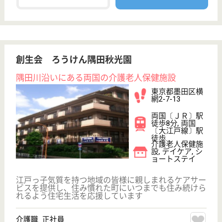
ブランクOK
育休・産休
WEB問合せ
詳細を見る
ケアリッツ錦糸町
東京都墨田区太
平2-3-10
錦糸町駅徒歩4
分
訪問介護
東京都のケアリッツ錦糸町は、訪問介護を運営してい
ます。 ぜひ各求人をご覧ください。
ケアスタッフ 正社員(日勤のみ)
給与
月給：290,000円〜330,000円
職種
介護職
給料多め
育休・産休
駅徒歩10分以内
WEB問合せ
詳細を見る