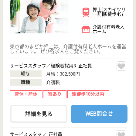
給与
月給：252,000円〜280,000円
職種
介護職
育休・産休
寮あり
駅徒歩10分以内
WEB問合せ
詳細を見る
その他の求人を見る
隆靖会 墨田中央病院
11科目を設置する中規模病院
東京都墨田区京
島3-67-1
小村井駅徒歩7
分