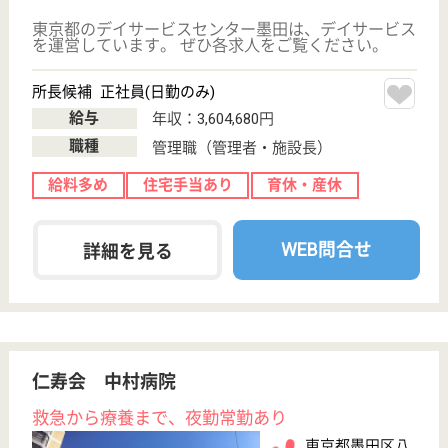
WEB問合せ
詳細を見る
賛育会 東京清風園
2012年5月に東あずま駅近くに移転
東京都墨田区立
花1-25-12
東あずま駅徒歩
5分
特別養護老人ホ
ーム, デイサー
ビス, グループ
ホーム...
1981年に住宅や商店の密集した地域に建つ6階建ての
典型的な都市・高層型特別養護老人ホームとして開設
看護職 正社員(日勤のみ)
給与
月給：263,000円〜314,000円
職種
看護職
休み多め
育休・産休
駅徒歩10分以内
WEB問合せ
詳細を見る