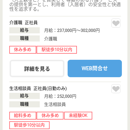
WEB問合せ
詳細を見る
その他の求人を見る
せらび向島
地域密着型の施設です
東京都墨田区東
向島4-31-3
東向島駅徒歩3
分
グループホーム,
小規模多機能
利用者の人格を尊重し、常に利用者の立場、利用者が
必要とする適切なサービスを提供します。また、他の
サービス機関と連携し、総合的なサービスを提供しま
す。
介護職兼計画作成担当者 パート(日勤のみ)
給与
時給：1,200円〜1,400円
職種
ケアマネジャー