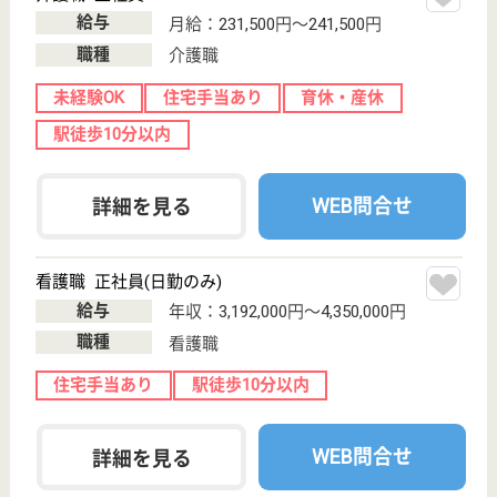
サービス提供責任者 正社員(日勤のみ)
給与
月給：350,000円〜365,000円
職種
サービス提供責任者
給料多め
育休・産休
駅徒歩10分以内
WEB問合せ
詳細を見る
アスケア訪問入浴墨田
東京都墨田区石
原1-30-3
両国〔ＪＲ〕駅
徒歩7分
訪問入浴
東京都のアスケア訪問入浴墨田は、訪問入浴を運営し
ています。 ぜひ各求人をご覧ください。
介護職 正社員(日勤のみ)
給与
月給：250,000円
職種
介護職