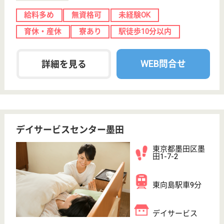
東京都墨田区堤
通1-9-8
東向島駅徒歩13
分
介護老人保健施
設, デイケア, 居
宅介護支援事業
所
それぞれにキッチンを備えたユニット式の設えはより
家庭的に工夫され、ゲストの自主性を尊重した個別の
ケアを提供いたします
正看護師 正社員
給与
月給：280,000円〜330,000円
職種
看護職
給料多め
休み多め
育休・産休
WEB問合せ
詳細を見る
相談員 正社員(日勤のみ)
給与
月給：225,000円〜235,000円
職種
生活相談員
給料多め
休み多め
未経験OK
賞与4か月以上
育休・産休