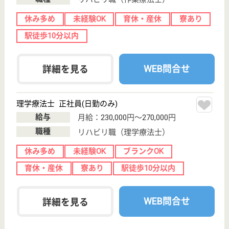
ホームヘルパー 正社員(日勤のみ)
給与
月給：232,000円
職種
介護職
給料多め
未経験OK
育休・産休
駅徒歩10分以内
WEB問合せ
詳細を見る
創生会 ろうけん隅田秋光園
隅田川沿いにある両国の介護老人保健施設
東京都墨田区横
網2-7-13
両国〔ＪＲ〕駅
徒歩8分, 両国
〔大江戸線〕駅
徒歩...
介護老人保健施
設, デイケア, シ
ョートステイ
江戸っ子気質を持つ地域の皆様に親しまれるケアサー
ビスを提供し、住み慣れた町にいつまでも住み続けら
れるよう住宅生活を応援しています
介護職 正社員