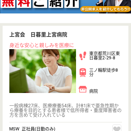
その他の求人を見る
成守会 はせがわ病院
首都圏でも数少ない泌尿器科専門病院 最寄駅か
ら徒歩5分と駅チカなのも魅力的です！
東京都荒川区東
日暮里5-45-7
日暮里駅徒歩5
分
病院
先端医療技術を駆使して、泌尿器科の病気でお悩みの
患者様一人一人のニーズにお答えした医療をご提供
正看護師／療養病棟 正社員
給与
月給：230,000円〜305,000円
職種
その他
未経験OK
賞与4か月以上
住宅手当あり
育休・産休
寮あり
駅徒歩10分以内