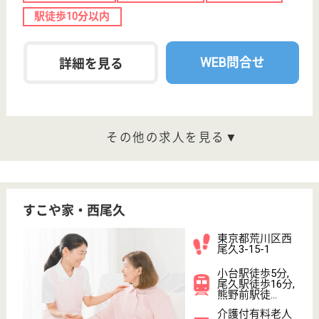
関川会 ひぐらしの里
関川病院併設の老健
東京都荒川区西
日暮里1-4-1
三河島駅徒歩3
分, 新三河島駅
徒歩8分
介護老人保健施
設, デイケア, シ
ョートステイ,
居...
同じ建物内に病院がある安心感、園芸療法士による園
芸アプローチ、多彩な趣味活動教室、四季折々の行事
看護職 正社員
給与
月給：254,984円〜347,888円
職種
看護職
駅徒歩10分以内
WEB問合せ
詳細を見る