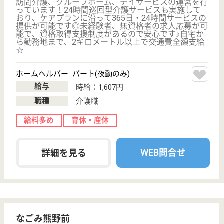
看護職 正社員(日勤のみ)
給与
月給：238,000円〜286,000円
職種
看護職
賞与4か月以上
車通勤OK
住宅手当あり
育休・産休
WEB問合せ
詳細を見る
その他の求人を見る
一成会 木村病院
切れ目のない医療と介護
東京都荒川区南
千住1-1-1
荒川一中前駅徒
歩1分, 南千住
（常磐線）駅徒
歩13分
病院