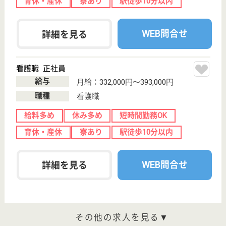
イサービスや訪問・居宅介護支援サービスとしていま
す。タイ保健省直轄機関より認定を受け、シニア向け
にアレンジしたタイ式フットケアをリラクゼーション
ルームで施術しています。フィットネスセンターで
は、健康管理サービスを行っています。
看護職 正社員(日勤のみ)
給与
月給：300,000円
職種
看護職
給料多め
育休・産休
駅徒歩10分以内
WEB問合せ
詳細を見る
サービス提供責任者 正社員(日勤のみ)
給与
月給：253,000円〜273,000円
職種
サービス提供責任者
給料多め
未経験OK
車通勤OK
育休・産休
駅徒歩10分以内
WEB問合せ
詳細を見る
その他の求人を見る