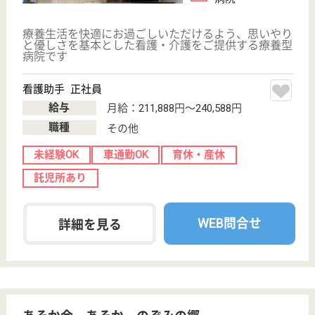
看護師の求人・転職なら
『クリックジョブ看護』
介護職求人支援サービス『クリックジョブ介護』運営会社:
ライフワンズ株式会社 ( 厚生労働大臣許可 )13- ユ -303765
Copyright©LifeOnes Ltd. All Rights Reserved
?>