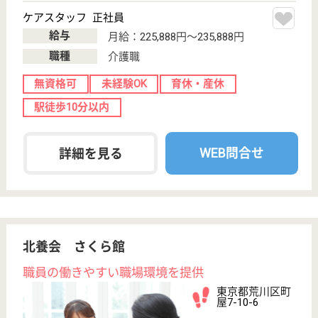
給与
月給：220,000円〜
職種
生活相談員
育休・産休
駅徒歩10分以内
WEB問合せ
詳細を見る
その他の求人を見る
関川会 関川病院
患者様を尊重し、地域に信頼される病院
東京都荒川区西
日暮里1-4-1
三河島駅徒歩3
分
介護老人保健施
設, 病院, 居宅介
護支援事業所
平成12年5月に一般病棟と医療療養型病棟及び介護老
人保健施設を併設した近代的な新関川病院として高齢
化社会の進む医療現場に対応すべく、再出発いたしま
した