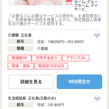
荒川ケアセンター
東京都荒川区町
屋5-10-5
熊野前駅徒歩12
分
訪問介護, 定期
巡回・夜間対応,
訪問入浴
訪問介護、グループホーム、デイサービスの運営を行
っています！24時間巡回型介護サービスも実施して
おり、ケアプランに沿って365日・24時間サービスの
提供が可能です◎未経験者、無資格者の求人応募が可
能で、資格取得支援制度があるので安心です♪自宅か
ら勤務地まで、2キロメートル以上で交通費全額支給
☆
ホームヘルパー パート(夜勤のみ)
給与
時給：1,607円
職種
介護職
給料多め
育休・産休
WEB問合せ
詳細を見る
なごみ熊野前