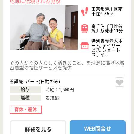
未経験OK
賞与4か月以上
住宅手当あり
育休・産休
WEB問合せ
詳細を見る
美誠会 荒川病院
隅田川のほとりで穏やかな療養生活
東京都荒川区町
屋8-20-3
町屋〔千代田
線〕駅徒歩12分
病院
療養生活を快適にお過ごしいただけるよう、思いやり
と優しさを基本とした看護・介護をご提供する療養型
病院です
看護助手 正社員
給与
月給：211,888円〜240,588円
職種
その他
未経験OK
車通勤OK
育休・産休