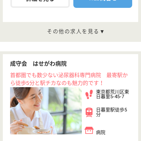
ホーム, グルー
プホーム, デイ
サービ...
「必要な人に必要なサービスの提供を」を運営理念と
し、利用者様の個性を尊重しながら、特定施設入居者
生活介護のサービスを提供する。
介護職 正社員
給与
月給：198,000円〜321,000円
職種
介護職
車通勤OK
住宅手当あり
ブランクOK
育休・産休
駅徒歩10分以内
WEB問合せ
詳細を見る
生活相談員 正社員(日勤のみ)
給与
月給：241,800円
職種
生活相談員
給料多め
車通勤OK
育休・産休
駅徒歩10分以内
WEB問合せ
詳細を見る