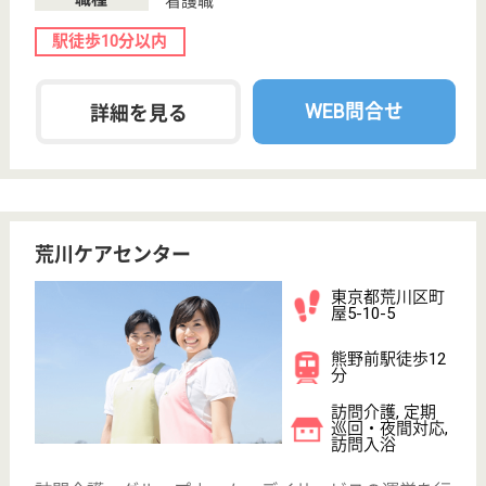
その他の求人を見る
聖風会 グリーンハイム荒川
地域に信頼される施設
東京都荒川区南
千住6-36-5
南千住〔日比谷
線〕駅徒歩11分
特別養護老人ホ
ーム, デイサー
ビス, ショート
ステイ...
その人がその人らしく活きること、を理念に掲げ地域
密着型の福祉サービスを提供
看護職 パート(日勤のみ)
給与
時給：1,550円
職種
看護職
育休・産休
WEB問合せ
詳細を見る