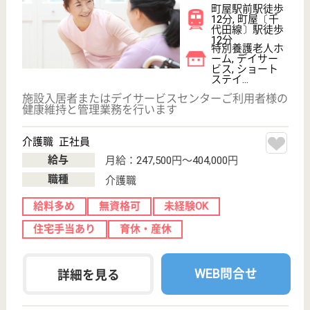
臨床工学技士 正社員(日勤のみ)
給与
月給：210,000円〜250,000円
職種
その他
未経験OK
育休・産休
駅徒歩10分以内
WEB問合せ
詳細を見る
看護職 パート(夜勤のみ)
給与
夜専 （正看護師）28,000円／回（准看護師）23,000円
／回
職種
看護職
駅徒歩10分以内
WEB問合せ
詳細を見る
その他の求人を見る
明昭 まちや明生苑