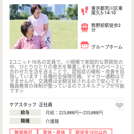
木村病院は地域の皆さんが健康でいられるための検診
や生活指導などの予防医療から、病気やけがへの救急
の対応等、一成会の中心的な役割を果たしています
看護職夜勤専従 正社員
給与
月給：410,000円〜468,000円
職種
看護職
給料多め
休み多め
短時間勤務OK
育休・産休
寮あり
駅徒歩10分以内
WEB問合せ
詳細を見る
看護職 正社員
給与
月給：332,000円〜393,000円
職種
看護職
給料多め
休み多め
短時間勤務OK
育休・産休
寮あり
駅徒歩10分以内
WEB問合せ
詳細を見る
その他の求人を見る