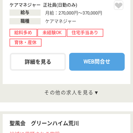
2008年4月OPEN
東京都荒川区町
屋5-15-14
町屋〔京成線〕
駅徒歩15分, 町
屋二丁目駅徒歩
15分
介護付有料老人
ホーム, デイサ
ービス
町屋にある介護付き有料老人ホームです。デイサービ
スを併設している事から、活気溢れる毎日を過ごす事
が出来ます。全室個室でプライベート空間を大切にし
ており、医療体制も万全に備えています。荒川にも近
いので、季節毎のイベントや、毎日の散歩へお出かけ
する方も多く見られます。
生活相談員 正社員(日勤のみ)
給与
月給：235,484円〜240,484円
職種
生活相談員
未経験OK
賞与4か月以上
住宅手当あり
ブランクOK
育休・産休
WEB問合せ
詳細を見る
リハビリスタッフ 正社員(日勤のみ)
給与
月給：226,984円〜231,984円
職種
その他