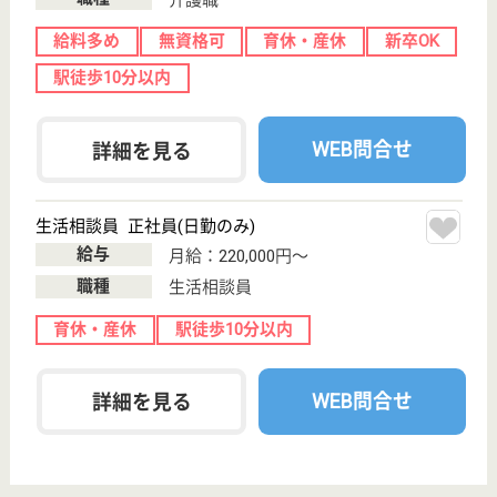
WEB問合せ
詳細を見る
その他の求人を見る
東京ほくと医療生活協同組合 地域ケアセンタ
ーはけた
東京都荒川区荒
川4-54-5
町屋〔京成線〕
駅徒歩4分, 町屋
〔千代田線〕駅
徒...
デイサービス,
クリニック, 居
宅介護支援事業
所, ...
東京都の東京ほくと医療生活協同組合 地域ケアセン
ターはけたは、デイサービス・クリニック・居宅介護
支援事業所を運営しています。 ぜひ各求人をご覧く
ださい。
ケアマネジャー 正社員(日勤のみ)
給与
月給：214,200円〜325,000円
職種
ケアマネジャー