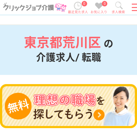
0
0
最近見た求人
お気に入り
求人検索
東京都荒川区
の
介護求人/ 転職
現在の検索条件
東京都/荒川区
変更
エリア・駅
変更
こだわり条件