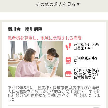
住宅手当あり
ブランクOK
育休・産休
駅徒歩10分以内
WEB問合せ
詳細を見る
もっとみる（21-37 件 /37 件）
現在の検索条件
東京都/荒川区
変更
エリア・駅
変更
こだわり条件
;
事業所情報の一部は、厚生労働省の介護事業所・生活関連情報
検索「介護サービス情報公表システム 」から転載しておりま
す。