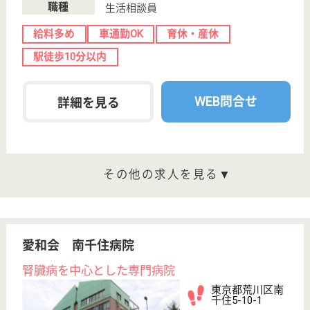
東京都荒川区東
尾久5-14-10
熊野前駅徒歩2
分
グループホーム
2ユニット16名の定員で、小規模で家庭的な雰囲気の
中、ひとりひとりの意志を尊重しそれぞれのペースに
合わせた生活を送ることで、認知症の緩和・改善を目
指しています！各種社会保険完備、マイカー通勤はで
きませんが、交通費は全額支給されるので安心です♪
職員教育の体制が整っているのでスキルアップが可能
です☆
ケアスタッフ 正社員
給与
月給：225,888円〜235,888円
職種
介護職
無資格可
育休・産休
駅徒歩10分以内
WEB問合せ
詳細を見る
なごみ荒川