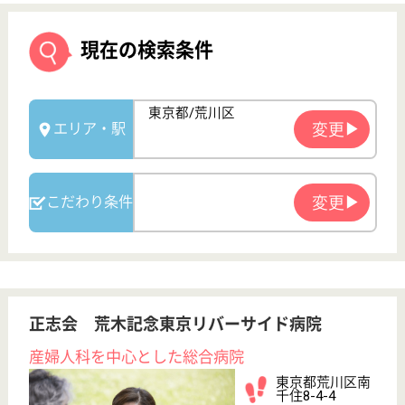
正志会 荒木記念東京リバーサイド病院
産婦人科を中心とした総合病院
東京都荒川区南
千住8-4-4
南千住（常磐
線）駅徒歩12分
病院
2009年OPEN、南千住の地域医療に貢献、産科病棟・
一般病棟を有する
言語聴覚士 正社員(日勤のみ)
給与
月給：233,000円〜293,000円
職種
その他
休み多め
育休・産休
託児所あり
WEB問合せ
詳細を見る
看護補助 正社員