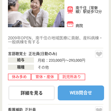
給与
月給：211,560円〜221,560円
職種
その他
休み多め
無資格可
未経験OK
育休・産休
WEB問合せ
詳細を見る
その他の求人を見る
上宮会 日暮里上宮病院
身近な安心と親しみを医療に
東京都荒川区東
日暮里2-29-8