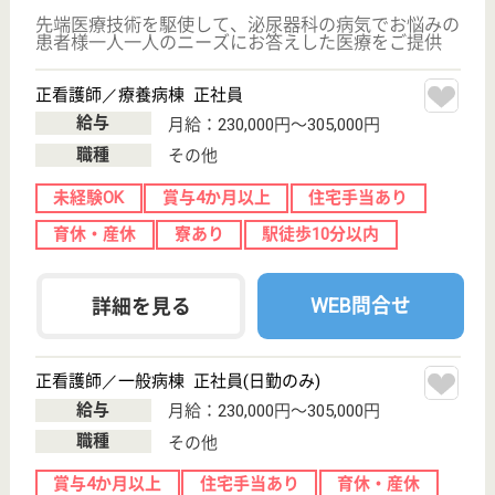
その他の求人を見る
愛和会 南千住病院
腎臓病を中心とした専門病院
東京都荒川区南
千住5-10-1
南千住（常磐
線）駅徒歩7分
病院
愛和会にはサテライト含め透析施設が3ケ所あり透析
患者様の数は370名前後です
看護助手 正社員(日勤のみ)
給与
月給：203,500円〜
職種
その他
休み多め
無資格可
未経験OK
育休・産休
駅徒歩10分以内
WEB問合せ
詳細を見る