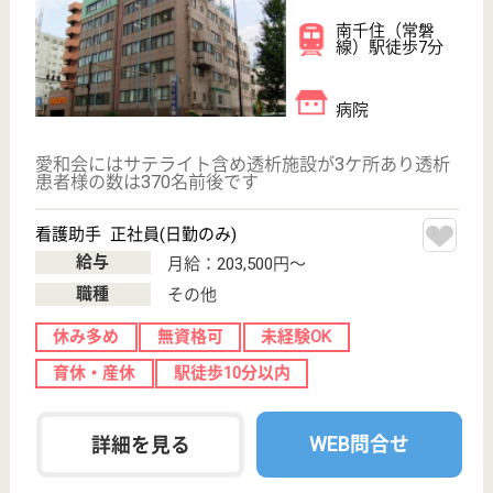
東京都荒川区荒
川8-8-3
荒川二丁目駅徒
歩7分
グループホーム,
デイサービス
自立生活継続の支援 意思の尊重 リスク管理 地域生活
継続の支援 家族との関係を築く
ケアスタッフ 正社員
給与
月給：225,888円〜235,888円
職種
介護職
無資格可
未経験OK
育休・産休
駅徒歩10分以内
WEB問合せ
詳細を見る
北養会 さくら館
職員の働きやすい職場環境を提供
東京都荒川区町
屋7-10-6