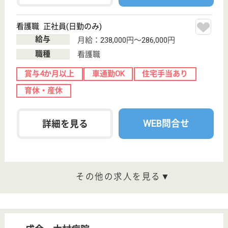
託児所あり
WEB問合せ
詳細を見る
あそか会 あそか のぞみの郷
笑顔の生まれる暖かい施設作り
東京都荒川区西
尾久1-1-12
田端駅徒歩12分,
赤土小学校前駅
徒歩5分
特別養護老人ホ
ーム, デイサー
ビス, 居宅介護
支援事...
キリスト教の愛と精神をもって高齢者に最適な介護サ
ービスを提供し、社会に貢献します
相談員 正社員(日勤のみ)
給与
月給：250,000円〜280,000円
職種
生活相談員
給料多め
未経験OK
住宅手当あり
育休・産休
託児所あり
駅徒歩10分以内