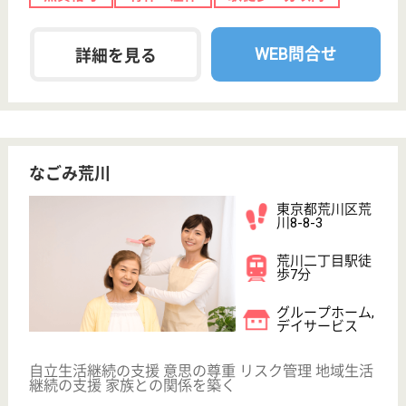
カメリア会 サンハイム荒川
湖山医療福祉グループの特養
東京都荒川区南
千住3-14-7
南千住（常磐
線）駅徒歩10分
特別養護老人ホ
ーム, デイサー
ビス, ショート
ステイ...
自宅で日常生活を送ることが困難なお年寄りをお預か
りして、安全で快適な生活を送っていただく施設
介護職 正社員
給与
月給：261,000円〜386,000円
職種
介護職
給料多め
無資格可
育休・産休
新卒OK
駅徒歩10分以内
WEB問合せ
詳細を見る
生活相談員 正社員(日勤のみ)