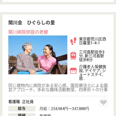
町屋駅前駅徒歩
12分, 町屋〔千
代田線〕駅徒歩
12分
特別養護老人ホ
ーム, デイサー
ビス, ショート
ステイ...
施設入居者またはデイサービスセンターご利用者様の
健康維持と管理業務を行います
介護職 正社員
給与
月給：247,500円〜404,000円
職種
介護職
給料多め
無資格可
未経験OK
住宅手当あり
育休・産休
WEB問合せ
詳細を見る
ケアマネジャー 正社員(日勤のみ)
給与
月給：270,000円〜370,000円
職種
ケアマネジャー
給料多め
未経験OK
住宅手当あり
育休・産休
WEB問合せ
詳細を見る