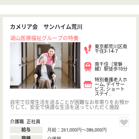
ブランシエール日暮里
東京都荒川区東
日暮里3-9-21
三河島駅徒歩9
分
介護付有料老人
ホーム
入居者の意思及び人格を尊重して、常に入居者の立場
に立ったサービスの提供に努めます。
看護スタッフ パート(日勤のみ)
給与
時給：1,300円〜1,900円
職種
看護職
駅徒歩10分以内
WEB問合せ
詳細を見る
看護スタッフ 正社員(日勤のみ)
給与
月給：260,000円〜300,000円
職種
看護職
休み多め
駅徒歩10分以内