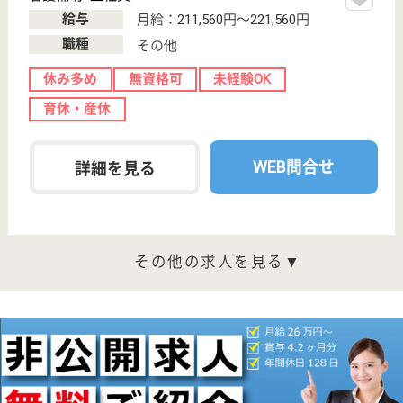
三ノ輪駅徒歩8
分
病院
一般病棟27床、医療療養54床、計81床で亜急性期か
ら療養を目的とする患者様で低所得者・重度障害者の
方を含めて受け入れている
MSW 正社員(日勤のみ)
給与
月給：230,000円〜280,000円
職種
その他
給料多め
休み多め
土日休み
育休・産休
駅徒歩10分以内
WEB問合せ
詳細を見る
看護助手 正社員
給与
月給：227,080円〜264,560円
職種
その他
休み多め
無資格可
未経験OK
住宅手当あり
ブランクOK
育休・産休
WEB問合せ
詳細を見る