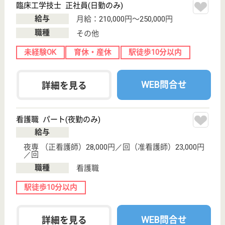
介護の転職支援サービスお申込み
30
簡単
登録
秒
保有資格を選択してくださ
誕生年を入
い
誕生年
必須
保有資格
必須
初任者研修
実務者研修
(ヘルパー2級)
(ヘルパー1級)
介護福祉士
社会福祉士