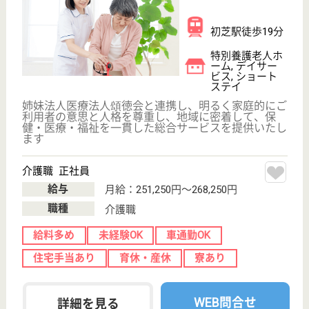
シ...
入所者様には可能な限り自立した日常生活へ復帰する
ことを念頭に日々を暮らしていただいています
介護福祉士 正社員
給与
月給：215,264円〜237,216円
職種
介護職
未経験OK
車通勤OK
住宅手当あり
育休・産休
WEB問合せ
詳細を見る
大泉会 うえのしば
高齢者総合福祉施設
大阪府堺市西区
上野芝向ヶ丘町
4-24-30
津久野駅徒歩10
分
介護老人保健施
設, デイケア, シ
ョートステイ
94床の転換型介護老人保健施設と通所リハビリテー