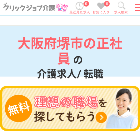
0
0
最近見た求人
お気に入り
求人検索
大阪府堺市の正社
員
の
介護求人/ 転職
現在の検索条件
大阪府/堺市
変更
エリア・駅
正社員
変更
こだわり条件