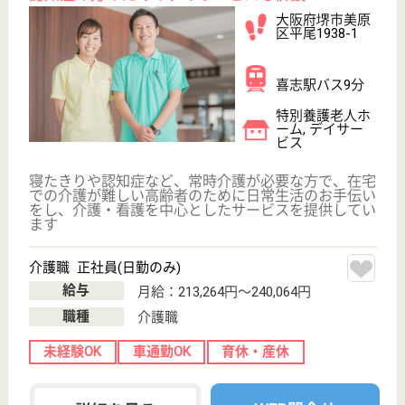
稲穂会 やすらぎの園
アットホームな雰囲気な職場
大阪府堺市中区
深井畑山町
2528-1
深井駅徒歩20分
特別養護老人ホ
ーム, デイサー
ビス, 訪問介護,
居...
働いているスタッフが仕事に感謝し、互いに信頼の種
を大きくする施設にしたいと考えています
ケアマネジャー 正社員(日勤のみ)
給与
月給：220,000円〜255,000円
職種
ケアマネジャー
未経験OK
車通勤OK
育休・産休
WEB問合せ
詳細を見る
堺市医師会 いずみの郷