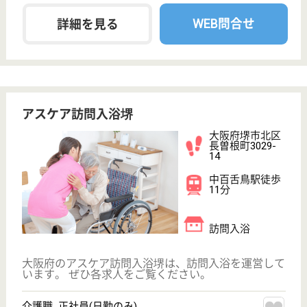
関西福祉会 陵東館
地域に開放された都市型老人ホーム
大阪府堺市北区
長曽根町1210-1
新金岡駅徒歩7
分
特別養護老人ホ
ーム, デイサー
ビス, グループ
ホーム...
堺市の東北部に位置し、周辺には公園・体育館・プー
ルや医療施設及び文化施設や大規模店舗、住宅団地と
活気のある市街地に建築された施設です
介護職 正社員
給与
月給：217,264円〜223,966円
職種
介護職
賞与4か月以上
住宅手当あり
駅徒歩10分以内
WEB問合せ
詳細を見る
貞省会 カロス