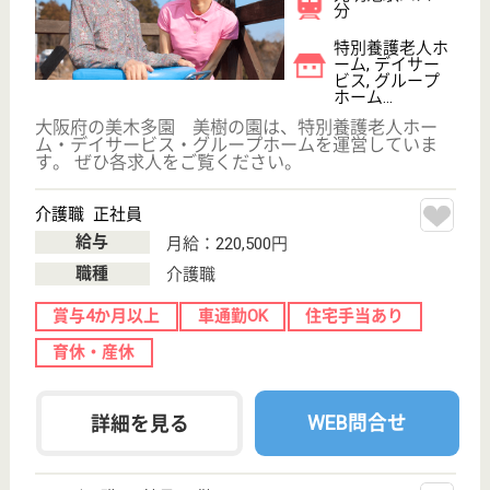
WEB問合せ
詳細を見る
大阪府社会福祉事業団 美原荘
大阪府社会福祉事業団が運営母体の特養
大阪府堺市美原
区平尾595-1
北野田駅バス22
分
特別養護老人ホ
ーム, デイサー
ビス, ショート
ステイ...
特別養護老人ホーム、ショートステイ、ケアプランセ
ンター、デイサービス、ホームヘルプサービス、地域
包括支援センター、堺市定期巡回・随時対応のサービ
ス展開
介護職 正社員
給与
月給：251,500円〜304,500円
職種
介護職
給料多め
休み多め
車通勤OK
住宅手当あり
育休・産休
WEB問合せ