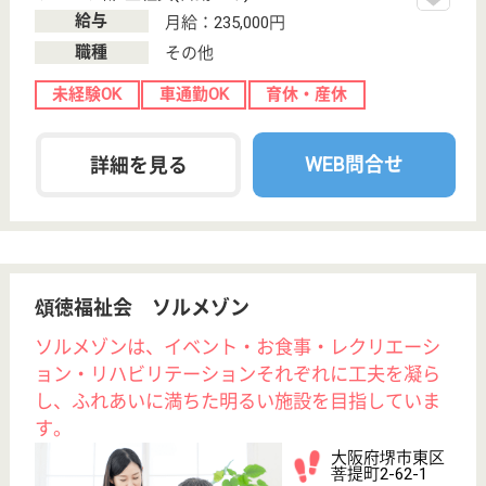
未経験OK
賞与4か月以上
車通勤OK
住宅手当あり
ブランクOK
育休・産休
WEB問合せ
詳細を見る
正看護師 正社員(日勤のみ)
給与
月給：212,700円
職種
看護職
賞与4か月以上
車通勤OK
住宅手当あり
WEB問合せ
詳細を見る
そうび会 つるぎ荘
明るく家庭的な雰囲気の特養
大阪府堺市東区
日置荘田中町
143-1
萩原天神駅徒歩
12分
特別養護老人ホ
ーム, デイサー
ビス, 訪問介護,