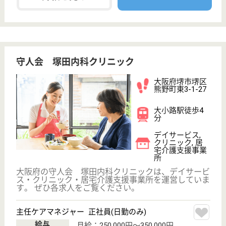
ション認知症対応通所介護、小規模多機能型居宅介護
を運営する複合型の総合介護旋設
介護職 正社員
給与
月給：208,500円〜264,500円
職種
介護職
未経験OK
車通勤OK
住宅手当あり
育休・産休
駅徒歩10分以内
WEB問合せ
詳細を見る
アスケア訪問入浴堺
大阪府堺市北区
長曽根町3029-
14
中百舌鳥駅徒歩
11分
訪問入浴
大阪府のアスケア訪問入浴堺は、訪問入浴を運営して
います。 ぜひ各求人をご覧ください。
介護職 正社員(日勤のみ)