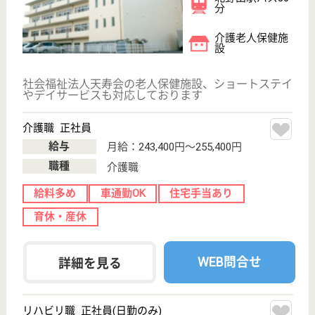
職種
ケアマネジャー
給料多め
休み多め
車通勤OK
駅徒歩10分以内
WEB問合せ
詳細を見る
堺福祉会 ハートピア泉北
堺福祉会が運営母体の特養
大阪府堺市西区
太平寺331-1
鳳駅バス20分
特別養護老人ホ
ーム, デイサー
ビス, ショート
ステイ...
特養入所者に対する健康管理業務などを行います
介護職 正社員
給与
月給：233,600円〜262,800円
職種
介護職