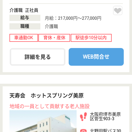
介護職 正社員
給与
月給：251,250円〜268,250円
職種
介護職
給料多め
未経験OK
車通勤OK
住宅手当あり
育休・産休
寮あり
WEB問合せ
詳細を見る
守人会 塚田内科クリニック
大阪府堺市堺区
熊野町東3-1-27
大小路駅徒歩4
分
デイサービス,
クリニック, 居
宅介護支援事業
所
大阪府の守人会 塚田内科クリニックは、デイサービ
ス・クリニック・居宅介護支援事業所を運営していま
す。 ぜひ各求人をご覧ください。
主任ケアマネジャー 正社員(日勤のみ)
給与
月給：250,000円〜350,000円