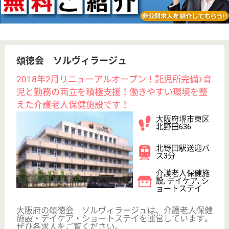
WEB問合せ
詳細を見る
桜会 グリーンハウス
ユニットケアの新型特別養護老人ホーム
大阪府堺市北区
百舌鳥本町3-
430-2
百舌鳥駅徒歩8
分
特別養護老人ホ
ーム, デイサー
ビス, 居宅介護
支援事...
堺市の百舌鳥古墳群のひとつ、「いたすけ古墳」に隣
接した閑静で緑豊かな環境にある特養です
介護職 正社員
給与
月給：217,000円〜277,000円
職種
介護職
車通勤OK
育休・産休
駅徒歩10分以内
WEB問合せ
詳細を見る