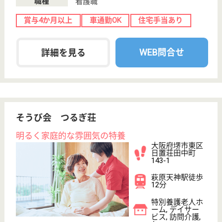
大阪府堺市美原
区平尾1938-1
喜志駅バス9分
特別養護老人ホ
ーム, デイサー
ビス
寝たきりや認知症など、常時介護が必要な方で、在宅
での介護が難しい高齢者のために日常生活のお手伝い
をし、介護・看護を中心としたサービスを提供してい
ます
介護職 正社員(日勤のみ)
給与
月給：213,264円〜240,064円
職種
介護職
未経験OK
車通勤OK
育休・産休
WEB問合せ
詳細を見る
朋和会 年輪
定員100名の特養
大阪府堺市南区
御池台5-2-2