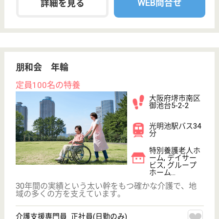
平成12年7月開所
大阪府堺市南区
竹城台1-8-2
泉ヶ丘駅徒歩8
分
介護老人保健施
設, デイケア, シ
ョートステイ,
訪...
大阪府の堺市医師会 いずみの郷は、介護老人保健施
設・デイケア・ショートステイを運営しています。
ぜひ各求人をご覧ください。
介護職 正社員
給与
月給：214,764円〜387,664円
職種
介護職
未経験OK
車通勤OK
住宅手当あり
育休・産休
駅徒歩10分以内
WEB問合せ
詳細を見る
もっとみる（21-40 件 /120 件）