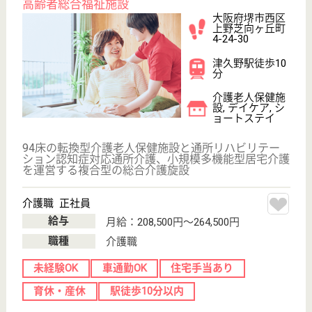
恒尚会 クローバー悠苑
絶好のロケーションに位置する施設
大阪府堺市東区
西野229-1
北野田駅徒歩15
分
介護老人保健施
設, デイケア, シ
ョートステイ
緑豊かな森林と一級河川の西除川を望む自然に恵まれ
た場所にあります
理学療法士 正社員(日勤のみ)
給与
月給：230,000円〜315,000円
職種
リハビリ職（理学療法士）
車通勤OK
住宅手当あり
育休・産休
WEB問合せ
詳細を見る