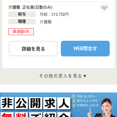
大阪府堺市東区
北野田636
北野田駅送迎バ
ス3分
介護老人保健施
設, デイケア, シ
ョートステイ
大阪府の頌徳会 ソルヴィラージュは、介護老人保健
施設・デイケア・ショートステイを運営しています。
ぜひ各求人をご覧ください。
介護職 正社員
給与
月給：241,567円〜263,417円
職種
介護職
給料多め
無資格可
未経験OK
車通勤OK
育休・産休
寮あり
WEB問合せ
詳細を見る
介護職 正社員(日勤のみ)
給与
月給：209,803円〜230,562円
職種
介護職
未経験OK
車通勤OK
住宅手当あり
育休・産休
寮あり