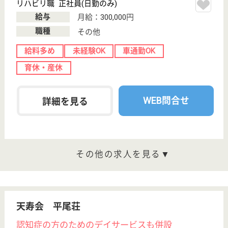
詳細を見る
堺福祉会 ハートピア堺
地域に根ざした老人施設
大阪府堺市堺区
海山町3-150-1
七道駅徒歩11分
特別養護老人ホ
ーム, デイサー
ビス, 訪問介護,
居...
旧堺市街に位置し、交通の便の良さはもちろん自分の
暮らしていた地域で生活が続けられると喜んで頂いて
いるのが「ハートピア堺」です
主任ケアマネジャー 正社員(日勤のみ)
給与
月給：223,500円〜247,500円
職種
ケアマネジャー
賞与4か月以上
車通勤OK
育休・産休
WEB問合せ
詳細を見る