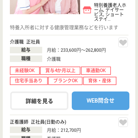
職種
介護職
賞与4か月以上
車通勤OK
住宅手当あり
育休・産休
WEB問合せ
詳細を見る
リハビリ職 正社員(日勤のみ)
給与
月給：300,000円
職種
その他
給料多め
未経験OK
車通勤OK
育休・産休
WEB問合せ
詳細を見る
その他の求人を見る
天寿会 平尾荘
認知症の方のためのデイサービスも併設