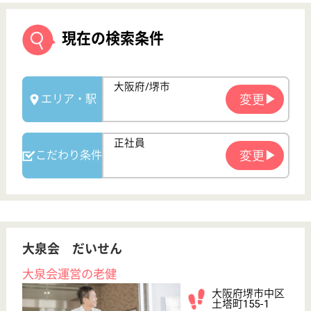
大泉会 だいせん
大泉会運営の老健
大阪府堺市中区
土塔町155-1
深井駅徒歩22分
介護老人保健施
設, デイケア, 訪
問介護, ショー
ト...
ユニットケアを取り入れて看護・介護の他に、食事、
入浴など日常サービスやリハビリテーションを提供
介護職 正社員
給与
月給：218,500円〜264,000円
職種
介護職
未経験OK
車通勤OK
住宅手当あり
育休・産休
WEB問合せ
詳細を見る