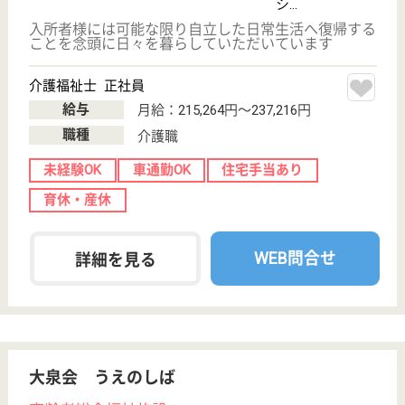
光明池駅バス34
分
特別養護老人ホ
ーム, デイサー
ビス, グループ
ホーム...
30年間の実績という太い幹をもつ確かな介護で、地
域の多くの方を支えています。
介護支援専門員 正社員(日勤のみ)
給与
月給：210,000円
職種
ケアマネジャー
未経験OK
賞与4か月以上
車通勤OK
育休・産休
WEB問合せ
詳細を見る
介護職 正社員
給与
年収：2,798,400円
職種
介護職
無資格可
賞与4か月以上
車通勤OK
WEB問合せ
詳細を見る