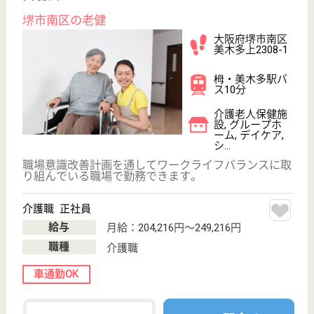
看護師の求人・転職なら
『クリックジョブ看護』
介護職求人支援サービス『クリックジョブ介護』運営会社:
ライフワンズ株式会社 ( 厚生労働大臣許可 )13- ユ -303765
Copyright©LifeOnes Ltd. All Rights Reserved
?>