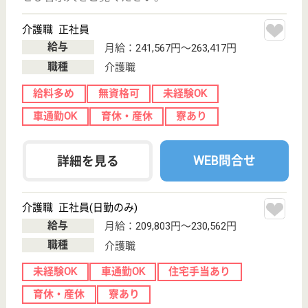
天寿会 ホットスプリング美原
地域の一員として貢献する老人施設
大阪府堺市美原
区菅生903-3
北野田駅バス30
分
介護老人保健施
設
社会福祉法人天寿会の老人保健施設、ショートステイ
やデイサービスも対応しております
介護職 正社員
給与
月給：243,400円〜255,400円
職種
介護職
給料多め
車通勤OK
住宅手当あり
育休・産休
WEB問合せ
詳細を見る
リハビリ職 正社員(日勤のみ)