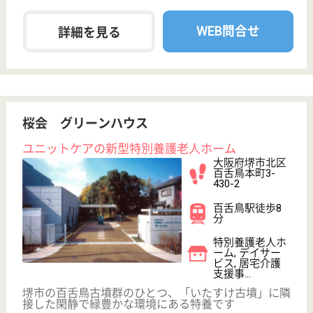
給与
月給：235,000円
職種
その他
未経験OK
車通勤OK
育休・産休
WEB問合せ
詳細を見る
頌徳福祉会 ソルメゾン
ソルメゾンは、イベント・お食事・レクリエーシ
ョン・リハビリテーションそれぞれに工夫を凝ら
し、ふれあいに満ちた明るい施設を目指していま
す。
大阪府堺市東区
菩提町2-62-1
初芝駅徒歩19分
特別養護老人ホ
ーム, デイサー
ビス, ショート
ステイ
姉妹法人医療法人頌徳会と連携し、明るく家庭的にご
利用者の意思と人格を尊重し、地域に密着して、保
健・医療・福祉を一貫した総合サービスを提供いたし
ます