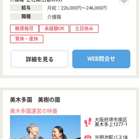
堺市南区の老健
大阪府堺市南区
美木多上2308-1
栂・美木多駅バ
ス10分
介護老人保健施
設, グループホ
ーム, デイケア,
シ...
職場意識改善計画を通してワークライフバランスに取
り組んでいる職場で勤務できます。
介護職 正社員
給与
月給：204,216円〜249,216円
職種
介護職
車通勤OK
WEB問合せ
詳細を見る
介護職 正社員
給与
月給：207,264円〜257,264円
職種
介護職
車通勤OK