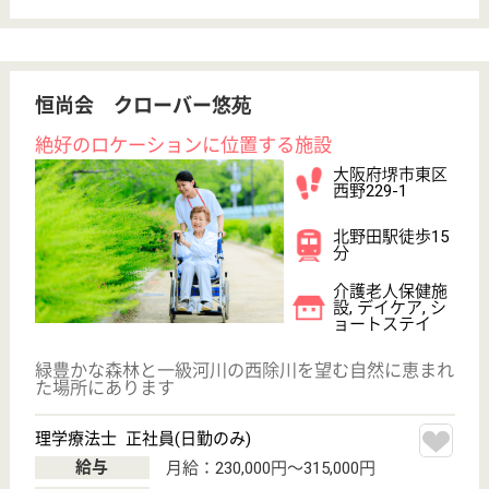
介護の転職支援サービスお申込み
30
簡単
登録
秒
保有資格を選択してくださ
誕生年を入
い
誕生年
必須
保有資格
必須
初任者研修
実務者研修
(ヘルパー2級)
(ヘルパー1級)
介護福祉士
社会福祉士
戻る
ケアマネジャー
PT
次のステッ
OT
その他・なし
次のステップへ