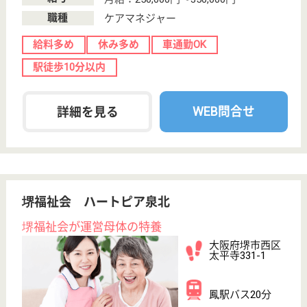
給与
月給：226,000円〜246,000円
職種
介護職
無資格可
未経験OK
土日休み
育休・産休
WEB問合せ
詳細を見る
美木多園 美樹の園
美木多園運営の特養
大阪府堺市南区
美木多上1277-1
光明池駅バス18
分
特別養護老人ホ
ーム, デイサー
ビス, グループ
ホーム...
大阪府の美木多園 美樹の園は、特別養護老人ホー
ム・デイサービス・グループホームを運営していま
す。 ぜひ各求人をご覧ください。
介護職 正社員
給与
月給：220,500円