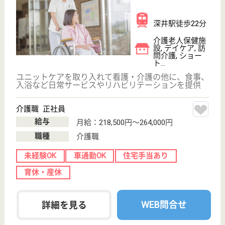
介護職 正社員(日勤のみ)
給与
月給：212,752円
職種
介護職
車通勤OK
WEB問合せ
詳細を見る
その他の求人を見る
頌徳会 ソルヴィラージュ
2018年2月リニューアルオープン！託児所完備♪育
児と勤務の両立を積極支援！働きやすい環境を整
えた介護老人保健施設です！