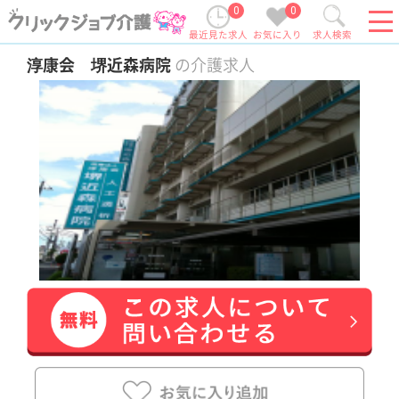
0
0
最近見た求人
お気に入り
求人検索
淳康会 堺近森病院
の介護求人
給料多め
無資格可
未経験OK
ブランクOK
育休・産休
駅徒歩10分以内
この求人の特長
堺市堺区北清水町の病院で看護助手を募集して
います