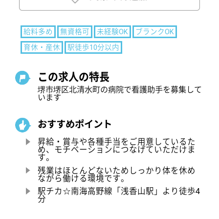
おすすめポイント
昇給・賞与や各種手当をご用意しているた
め、モチベーションにつなげていただけま
す。
残業はほとんどないためしっかり体を休め
ながら働ける環境です。
駅チカ☆南海高野線「浅香山駅」より徒歩4
分
募集詳細
サービス種類
病院
募集職種
看護助手（病棟）
給与
給料多め
月給：266,300円〜297,400円