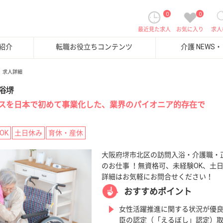
0
0
最近見た求人
お気に入り
求人
紹介
転職お役立ちコンテンツ
介護 NEWS
求人詳細
浴堺
スを日本で初めて事業化した、業界のパイオニア的存在で
OK
土日休み
育休・産休
大阪府堺市北区の訪問入浴・介護職・正
のお仕事 ！無資格可、未経験OK、土
詳細はお気軽にお問合せください！
おすすめポイント
女性活躍推進に関する状況が優
臣の認定（「えるぼし」認定）