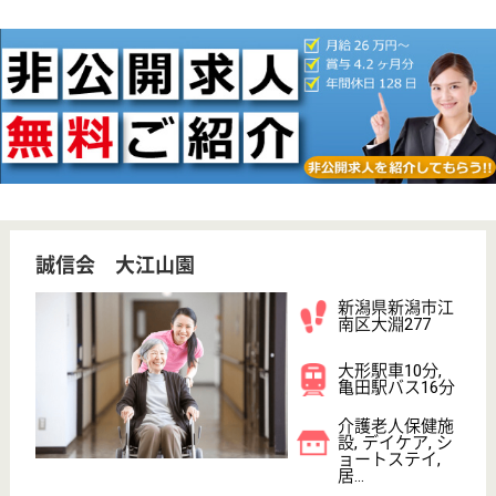
無資格可
未経験OK
車通勤OK
住宅手当あり
育休・産休
WEB問合せ
詳細を見る
介護支援専門員 正社員(日勤のみ)
給与
月給：219,000円〜290,000円
職種
ケアマネジャー
未経験OK
車通勤OK
育休・産休
WEB問合せ
詳細を見る
健進会 健進館
新潟県新潟市秋
葉区古田608
新津駅車10分
介護老人保健施
設, デイケア, シ
ョートステイ