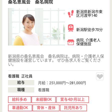
看護師／病棟 正社員
給与
月給：198,300円〜319,800円
職種
その他
休み多め
未経験OK
賞与4か月以上
車通勤OK
住宅手当あり
育休・産休
WEB問合せ
詳細を見る
白美会 槇の里
新潟県新潟市西
蒲区巻甲4363
巻駅徒歩6分
介護老人保健施
設, デイケア, シ
ョートステイ
新潟県の白美会 槇の里は、介護老人保健施設・デイ
ケア・ショートステイを運営しています。 ぜひ各求
人をご覧ください。
介護職 正社員