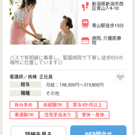
介護職 正社員(日勤のみ)
給与
月給：182,208円〜255,808円
職種
介護職
未経験OK
土日休み
車通勤OK
住宅手当あり
育休・産休
WEB問合せ
詳細を見る
その他の求人を見る
仁成会 第二にいがた園
年間休日120日以上でお休みが充実♪賞与4ヶ月分
◎住宅手当や扶養手当あり☆
新潟県新潟市江
南区祖父興野
270-1
新潟駅車16分
介護老人保健施
設, デイケア, シ
ョートステイ