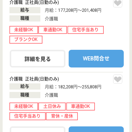
正社員登用制度
託児所あり
WEB問合せ
詳細を見る
相談員 正社員(日勤のみ)
給与
月給：178,000円〜269,000円
職種
生活相談員
未経験OK
賞与4か月以上
車通勤OK
住宅手当あり
育休・産休
WEB問合せ
詳細を見る
青松会 松浜さくら園
新潟県新潟市北
区太夫浜1742
新崎駅車12分
介護老人保健施
設, 居宅介護支
援事業所