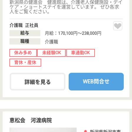
桑名恵風会 桑名病院
新潟県新潟市東
区河渡甲140
新潟駅徒歩70分
病院, 介護老人
保健施設
新潟県の桑名恵風会 桑名病院は、病院・介護老人保
健施設を運営しています。 ぜひ各求人をご覧くださ
い。
看護職 正社員
給与
月給：251,000円〜281,000円
職種
看護職
給料多め
未経験OK
賞与4か月以上
車通勤OK
育休・産休
託児所あり
WEB問合せ
詳細を見る
理学療法士 正社員(日勤のみ)
給与
月給：202,700円〜262,600円
職種
リハビリ職（理学療法士）
休み多め
未経験OK
賞与4か月以上