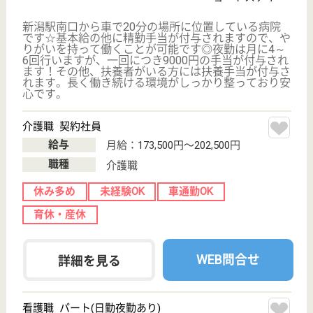
新潟県の仁愛会 新潟中央病院は、病院を運営してい
ます。 ぜひ各求人をご覧ください。
作業療法士 正社員(日勤のみ)
給与
月給：201,960円
職種
リハビリ職（作業療法士）
休み多め
未経験OK
賞与4か月以上
車通勤OK
育休・産休
寮あり
WEB問合せ
詳細を見る
理学療法士 正社員(日勤のみ)
給与
月給：201,960円
職種
リハビリ職（理学療法士）
休み多め
未経験OK
賞与4か月以上
車通勤OK
育休・産休
寮あり
WEB問合せ
詳細を見る