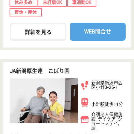
育休・産休
WEB問合せ
詳細を見る
愛広会 尾山愛広苑
新潟県新潟市北
区木崎754
早通駅徒歩18分
介護老人保健施
設, グループホ
ーム, デイケア,
シ...
豊栄駅から車で10分の場所に位置しています◎職員
にも選ばれる病院NO.1を目指して、日々努力を重ね
ています☆働きながらもキャリアアップができる様な
体制を整えており、グループ全体でキャリアアッププ
ログラムを受講することが可能です♪学費の貸与制度
や、特別休暇付与などの支援制度もバックアップして
います。
介護職 正社員
給与
月給：181,800円
職種
介護職