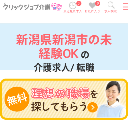
0
0
最近見た求人
お気に入り
求人検索
新潟県新潟市の未
経験OK
の
介護求人/ 転職
現在の検索条件
新潟県/新潟市
変更
エリア・駅
未経験OK
変更
こだわり条件