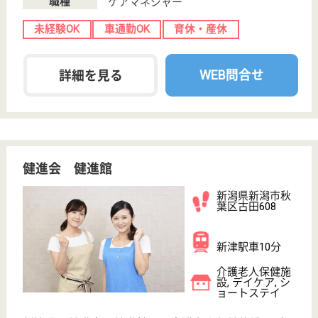
きますので、安定したプライベートプランが立てられ
ます♪就職支援制度は10万円を用意していますので、
初めて働く方も安心してスタートすることができます
◎
看護助手 契約社員(日勤のみ)
給与
月給：182,004円
職種
その他
給料多め
休み多め
無資格可
未経験OK
車通勤OK
育休・産休
WEB問合せ
詳細を見る
看護職 正社員
給与
月給：183,400円〜212,860円
職種
看護職
休み多め
未経験OK
賞与4か月以上
車通勤OK
住宅手当あり
育休・産休
WEB問合せ
詳細を見る