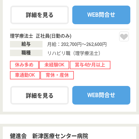
給与
月給：232,000円〜290,500円
職種
介護職
休み多め
未経験OK
車通勤OK
住宅手当あり
ブランクOK
育休・産休
WEB問合せ
詳細を見る
介護職 契約社員
給与
月給：186,960円〜193,520円
職種
介護職
休み多め
無資格可
未経験OK
車通勤OK
育休・産休
駅徒歩10分以内
WEB問合せ
詳細を見る
美郷会 西蒲中央病院
新潟県新潟市西
蒲区旗屋731
越後曽根駅徒歩
18分