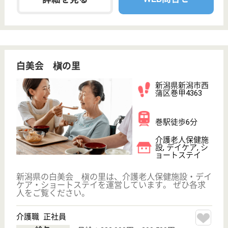
新潟駅南口から車で20分の場所に位置している病院
です☆基本給の他に精勤手当が付与されますので、や
りがいを持って働くことが可能です◎夜勤は月に4～
6回行いますが、一回につき9000円の手当が付与され
ます！その他、扶養者がいる方には扶養手当が付与さ
れます。長く働き続ける環境がしっかり整っており安
心です。
介護職 契約社員
給与
月給：173,500円〜202,500円
職種
介護職
休み多め
未経験OK
車通勤OK
育休・産休
WEB問合せ
詳細を見る
看護職 パート(日勤夜勤あり)
給与
時給：1,200円〜1,400円
職種
看護職
給料多め
休み多め
未経験OK
車通勤OK
住宅手当あり
育休・産休
WEB問合せ
詳細を見る