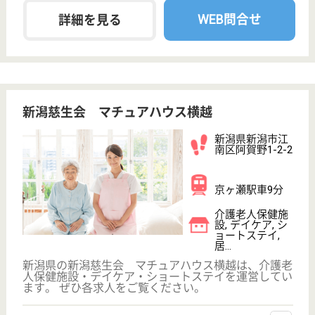
育休・産休
駅徒歩10分以内
WEB問合せ
詳細を見る
愛広会 新潟リハビリテーション病院
新潟県新潟市北
区木崎761
早通駅徒歩19分
デイケア, 病院,
その他
国道7号新新バイパス「濁川インター」から約５分の
場所に位置しています◎年間休日数は119日付与され
るおほか、バースデー休暇として1日付与されていま
す☆その他、時間単位有給休暇やリフレッシュ休暇な
どの充実した休暇制度が自慢です！これからより必要
とされる介護休暇の取得も積極的に応援しています。
放射線技師 パート(日勤のみ)
給与
時給：1,200円
職種
その他
給料多め
未経験OK
育休・産休