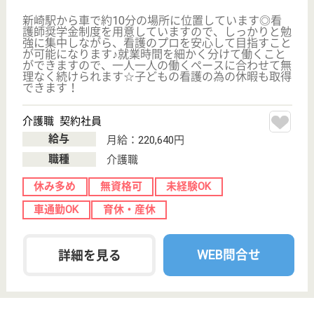
『クリックジョブ看護』
介護職求人支援サービス『クリックジョブ介護』運営会社:
ライフワンズ株式会社 ( 厚生労働大臣許可 )13- ユ -303765
Copyright©LifeOnes Ltd. All Rights Reserved
?>