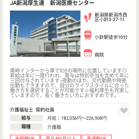
現在の検索条件
新潟県/新潟市
変更
エリア・駅
未経験OK
変更
こだわり条件
;
事業所情報の一部は、厚生労働省の介護事業所・生活関連情報
検索「介護サービス情報公表システム 」から転載しておりま
す。
介護の転職支援サービスお申込み