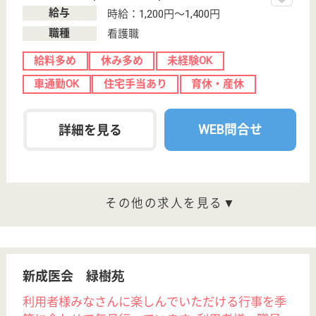
恵松会 有楽園
新潟県新潟市東
区有楽1-15-3
大形駅車13分
介護老人保健施
設, デイケア, シ
ョートステイ,
居...
新潟県の恵松会 有楽園は、介護老人保健施設・デイ
ケア・ショートステイを運営しています。 ぜひ各求
人をご覧ください。
准看護師 パート(夜勤のみ)
給与
時給：2,188円
職種
看護職
給料多め
未経験OK
車通勤OK
育休・産休
WEB問合せ
詳細を見る
正看護師 パート(夜勤のみ)
給与
時給：2,519円
職種
看護職
給料多め
未経験OK
車通勤OK