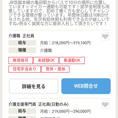
新潟県の健進会 健進館は、介護老人保健施設・デイ
ケア・ショートステイを運営しています。 ぜひ各求
人をご覧ください。
介護職 正社員
給与
月給：170,100円〜238,000円
職種
介護職
休み多め
未経験OK
車通勤OK
育休・産休
WEB問合せ
詳細を見る
恵松会 河渡病院
新潟県新潟市東
区有楽1-15-1
新潟駅バス35分
デイサービス,
病院
新潟駅から車で約15分の場所に位置している病院で
す☆日勤・夜勤に関わらず残業はほとんどありませ
ん！年間休日数は125日としっかりとお休みを確保で