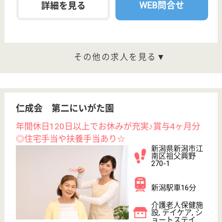
新崎駅から車で約10分の場所に位置しています◎看
護師奨学金制度を用意していますので、しっかりと勉
強に集中しながら、看護のプロを安心して目指すこと
が可能になります♪就業時間を細かく分けて働くこと
ができますので、一人一人の働くペースに合わせて無
理なく続けられます☆子どもの看護の為の休暇も取得
できます！
介護職 契約社員
給与
月給：220,640円
職種
介護職
休み多め
無資格可
未経験OK
車通勤OK
育休・産休
WEB問合せ
詳細を見る
仁愛会 新潟中央病院
新潟県新潟市中
央区新光町1-18
関屋駅車6分
病院