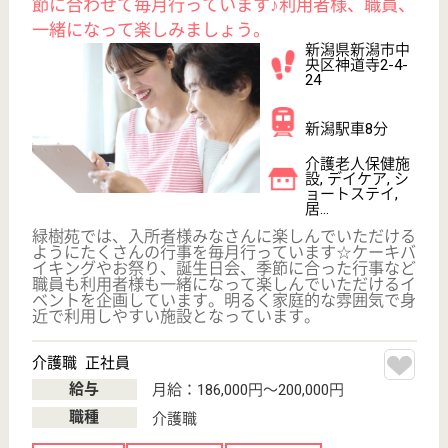
育休・産休
WEB問合せ
詳細を見る
その他の求人を見る
宮仁会 猫山宮尾病院
新潟県新潟市中
央区湖南14-7
関屋駅車13分
デイケア, 病院
新潟県の宮仁会 猫山宮尾病院は、デイケア・病院を
運営しています。 ぜひ各求人をご覧ください。
看護職 正社員
給与
月給：215,000円〜303,400円
職種
看護職
休み多め
未経験OK
車通勤OK