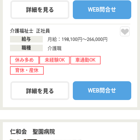
WEB問合せ
詳細を見る
新潟慈生会 マチュアハウス横越
新潟県新潟市江
南区阿賀野1-2-2
京ヶ瀬駅車9分
介護老人保健施
設, デイケア, シ
ョートステイ,
居...
新潟県の新潟慈生会 マチュアハウス横越は、介護老
人保健施設・デイケア・ショートステイを運営してい
ます。 ぜひ各求人をご覧ください。
介護職 正社員(日勤のみ)
給与
月給：177,208円〜201,408円
職種
介護職
未経験OK
車通勤OK
住宅手当あり
ブランクOK
WEB問合せ
詳細を見る