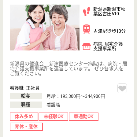
病院, デイサー
ビス, デイケア,
居宅介護支援事
業...
新新バイパスで巻方面に向かう途中の、旗屋交差点か
らすぐの場所です☆夜勤は二交代制となっており、プ
ライベートと仕事を両立している職員がたくさんいま
す☆地域に根付いた看護ができることは、やりがいを
感じられます♪結婚をしても育休や産休を経て仕事に
戻る環境が整っているので、働くママさんナースが大
勢います！
介護福祉士 正社員(日勤のみ)
給与
月給：207,885円
職種
介護職
給料多め
休み多め
未経験OK
賞与4か月以上
車通勤OK
住宅手当あり
WEB問合せ
詳細を見る
看護師 正社員
給与
月給：259,783円〜397,300円
職種
その他
休み多め
未経験OK
賞与4か月以上
車通勤OK
育休・産休