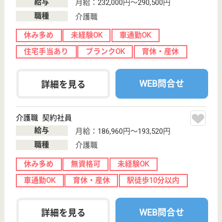
その他の求人を見る
新成医会 緑樹苑
利用者様みなさんに楽しんでいただける行事を季
節に合わせて毎月行っています♪利用者様、職員、
一緒になって楽しみましょう。
新潟県新潟市中
央区神道寺2-4-
24
新潟駅車8分
介護老人保健施
設, デイケア, シ
ョートステイ,
居...
緑樹苑では、入所者様みなさんに楽しんでいただける
ようにたくさんの行事を毎月行っています☆ケーキバ
イキングやお祭り、誕生日会、季節に合った行事など
職員も利用者様も一緒になって楽しんでいただけるイ
ベントを企画しています。明るく家庭的な雰囲気で身
近で利用しやすい施設となっています。
介護職 正社員
給与
月給：186,000円〜200,000円
職種
介護職