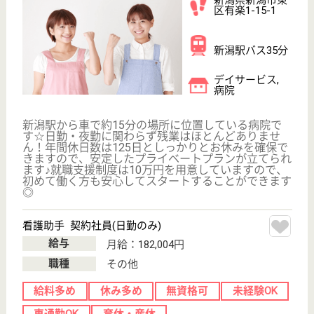
車通勤OK
育休・産休
WEB問合せ
詳細を見る
健進会 新津医療センター病院
新潟県新潟市秋
葉区古田610
古津駅徒歩13分
病院, 居宅介護
支援事業所
新潟県の健進会 新津医療センター病院は、病院・居
宅介護支援事業所を運営しています。 ぜひ各求人を
ご覧ください。
看護職 正社員
給与
月給：193,300円〜344,900円
職種
看護職
休み多め
未経験OK
車通勤OK
育休・産休