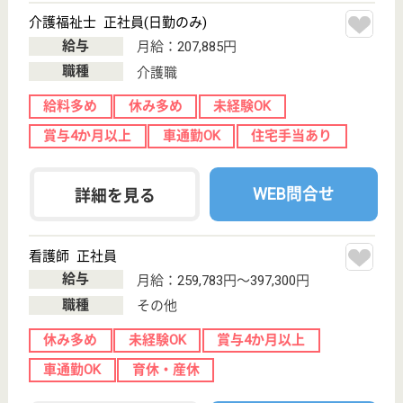
未経験OK
賞与4か月以上
車通勤OK
育休・産休
WEB問合せ
詳細を見る
JA新潟厚生連 新潟医療センター
新潟県新潟市西
区小針3-27-11
小針駅徒歩10分
病院
黒崎インターから車で5分の場所に位置しています◎
昇給は年に一度行われ、賞与は特別手当を含めて年に
三回付与されています♪夜勤のほか、交代勤務や時差
出勤もできますので、自分のライフスタイルに合った
働き方を選択することが可能です☆福利厚生も充実し
ていますので、長く働きたい方におすすめです。
介護福祉士 契約社員
給与
月給：182,056円〜226,908円
職種
介護職
未経験OK
賞与4か月以上
車通勤OK