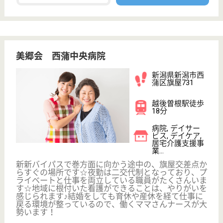
休み多め
未経験OK
車通勤OK
育休・産休
WEB問合せ
詳細を見る
JA新潟厚生連 こばり園
新潟県新潟市西
区小針3-25-1
小針駅徒歩11分
介護老人保健施
設, デイケア, シ
ョートステイ,
居...
黒崎インターから車で5分の場所に位置しています◎
休暇制度が充実しており、所定の休日が年間120日付
与されています☆そのほか、有給休暇や結婚休暇、忌
引き休暇や転任休暇の他、罹災休暇というのも用意さ
れています！昇給は年に一回、賞与を含んだ特別手当
が年に三回付与されますので、安心です。
介護福祉士 正社員
給与
月給：182,056円〜226,908円
職種
介護職