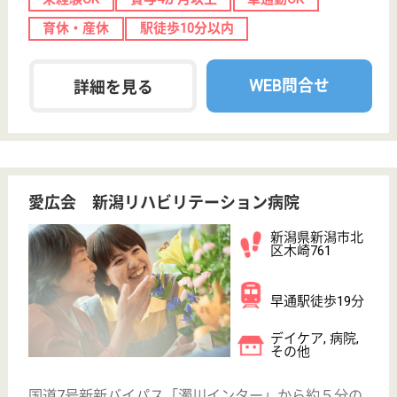
30
簡単
登録
秒
保有資格を選択してくださ
誕生年を入
い
誕生年
必須
保有資格
必須
初任者研修
実務者研修
(ヘルパー2級)
(ヘルパー1級)
介護福祉士
社会福祉士
戻る
ケアマネジャー
PT
次のステッ
OT
その他・なし
次のステップへ
サービス紹介