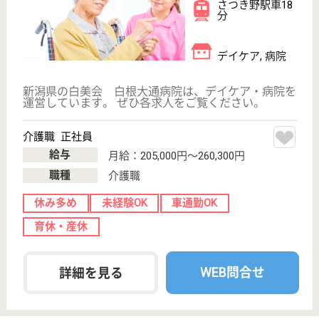
誠信会 大江山園
新潟県新潟市江
南区大淵277
大形駅車10分,
亀田駅バス16分
介護老人保健施
設, デイケア, シ
ョートステイ,
居...
JR信越本線の亀田駅からバスで10分の場所に位置し
ています☆マイカー通勤も可能です！奨学金制度も用
意していますので、初めて働く方も安心してチャレン
ジできる環境が整っています。年間休日数は108日付
与される他、年次有給休暇も利用できるのが嬉しいで
すね♪明るく誠実な方に是非入社して頂きたいです！
介護職 正社員
給与
月給：218,200円〜319,100円
職種
介護職