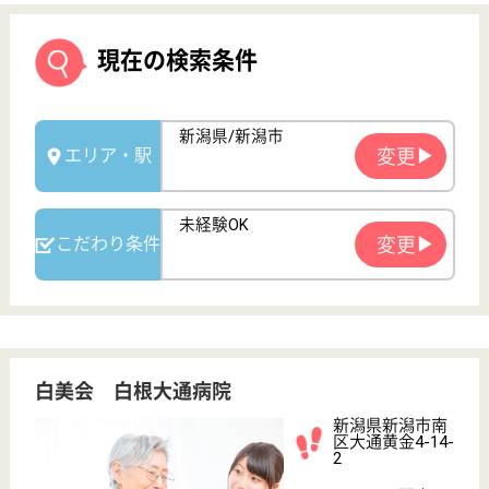
白美会 白根大通病院
新潟県新潟市南
区大通黄金4-14-
2
さつき野駅車18
分
デイケア, 病院
新潟県の白美会 白根大通病院は、デイケア・病院を
運営しています。 ぜひ各求人をご覧ください。
介護職 正社員
給与
月給：205,000円〜260,300円
職種
介護職
休み多め
未経験OK
車通勤OK
育休・産休
WEB問合せ
詳細を見る