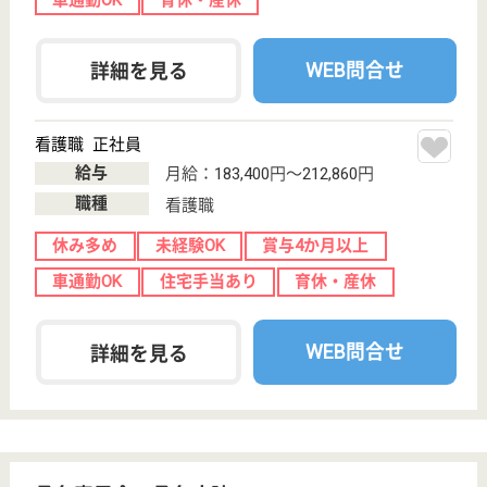
WEB問合せ
詳細を見る
介護福祉士 正社員
給与
月給：198,100円〜266,000円
職種
介護職
休み多め
未経験OK
車通勤OK
育休・産休
WEB問合せ
詳細を見る
仁和会 聖園病院
新潟県新潟市西
区青山7-9-10
青山駅徒歩15分
病院, 介護医療
院
バスで有明線に乗車し、聖園病院で下車し徒歩0分の
場所に位置しています◎