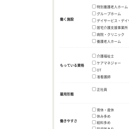
特別養護老人ホーム
グループホーム
働く施設
デイサービス・デイ
居宅介護支援事業所
病院・クリニック
養護老人ホーム
介護福祉士
ケアマネジャー
もっている資格
OT
准看護師
正社員
雇用形態
育休・産休
休み多め
働きやすさ
給料多め