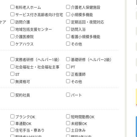
有料老人ホーム
介護老人保健施設
サービス付き高齢者向け住宅
小規模多機能
ケア
訪問介護
定期巡回・夜間対応
地域包括支援センター
訪問入浴
介護医療院
看護小規模多機能
ケアハウス
その他
実務者研修（ヘルパー1級）
基礎研修（ヘルパー2級）
社会福祉士・社会福祉主事
PT
ST
正看護師
無資格可
その他
契約社員
パート
ブランクOK
短時間勤務OK
車通勤OK
未経験OK
住宅手当・寮あり
土日休み