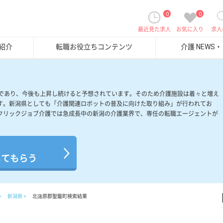
0
0
最近見た求人
お気に入り
求人
紹介
転職お役立ちコンテンツ
介護 NEWS
％であり、今後も上昇し続けると予想されています。そのため介護施設は着々と増え
す。新潟県としても「介護関連ロボットの普及に向けた取り組み」が行われてお
クリックジョブ介護では急成長中の新潟の介護業界で、専任の転職エージェントが
してもらう
新潟県
北蒲原郡聖籠町検索結果