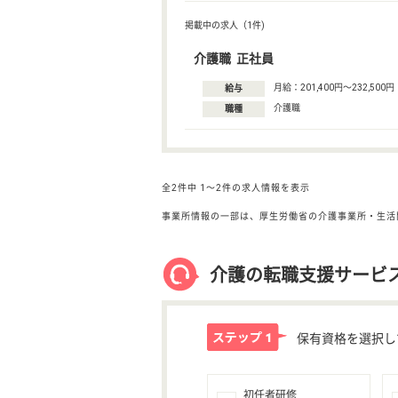
掲載中の求人（1件)
介護職 正社員
月給：201,400円〜232,500円
給与
介護職
職種
全2件中
1〜2件の求人情報を表示
事業所情報の一部は、厚生労働省の介護事業所・生活
介護の転職支援サービ
保有資格を選択し
初任者研修