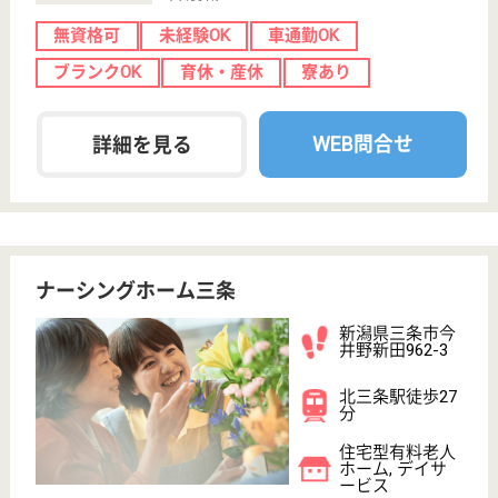
ブランクOK
短時間勤務OK
育休・産休
WEB問合せ
詳細を見る
その他の求人を見る
さわやか苑三条東
新潟県三条市北
入蔵2-7-14
東三条駅徒歩14
分
サービス付き高
齢者向け住宅,
デイサービス,
訪問介...
新潟県のさわやか苑三条東は、サービス付き高齢者向
け住宅・デイサービス・訪問介護を運営しています。
ぜひ各求人をご覧ください。
生活相談員 正社員(日勤のみ)
給与
月給：200,000円〜269,000円
職種
生活相談員
給料多め
未経験OK
車通勤OK