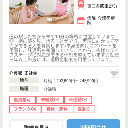
介護支援専門員 正社員(日勤のみ)
給与
月給：179,000円〜200,000円
職種
ケアマネジャー
休み多め
未経験OK
車通勤OK
育休・産休
寮あり
託児所あり
WEB問合せ
詳細を見る
嵐陽会 三之町病院
新潟県三条市本
町5-2-30
北三条駅徒歩9