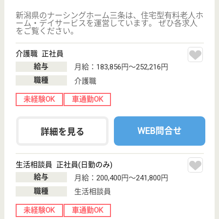
育休・産休
WEB問合せ
詳細を見る
登録ヘルパー パート(日勤のみ)
給与
時給：1,200円〜1,500円
職種
介護職
給料多め
未経験OK
車通勤OK
育休・産休
WEB問合せ
詳細を見る
その他の求人を見る
三条嵐南老人福祉会 薬師の郷
新潟県三条市長
嶺419