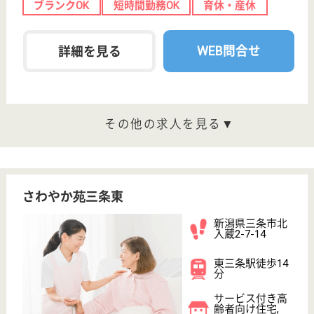
検索「介護サービス情報公表システム 」から転載しておりま
す。
介護の転職支援サービスお申込み
30
簡単
登録
秒
保有資格を選択してくださ
誕生年を入
い
誕生年
必須
保有資格
必須
初任者研修
実務者研修
(ヘルパー2級)
(ヘルパー1級)