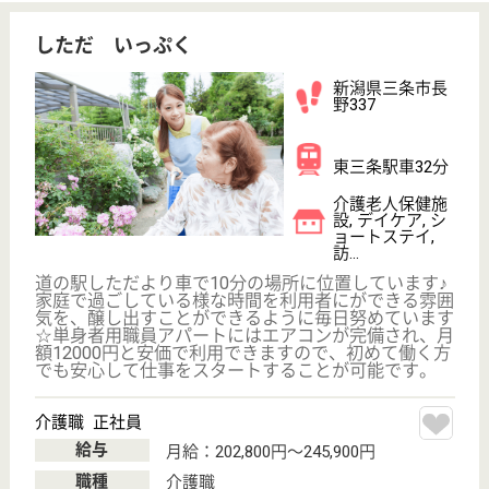
ツクイ三条
新潟県三条市東
三条1-11-11
東三条駅徒歩10
分
デイサービス,
訪問介護, 訪問
入浴
新潟県のツクイ三条は、デイサービス・訪問介護・訪
問入浴を運営しています。 ぜひ各求人をご覧くださ
い。
オペレーター 正社員(日勤のみ)
給与
月給：202,500円〜211,500円
職種
オペレーター
未経験OK
育休・産休
駅徒歩10分以内
WEB問合せ
詳細を見る
生活相談員 パート(日勤のみ)
給与
時給：1,130円〜
職種
生活相談員
給料多め
未経験OK
車通勤OK