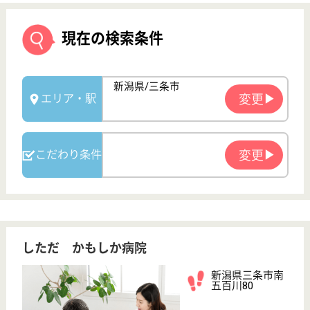
しただ かもしか病院
新潟県三条市南
五百川80
東三条駅車27分
病院, 介護医療
院
道の駅しただから車で10分の場所に位置しています
◎一緒に夢を見、語ることができ、実現に向かって努
力ができる人を募集します♪単身者向けにアパートを
用意し、託児所も完備していることから、多様なライ
フステージに対応ができる体制を整えています☆勤続
三年以上の方には、退職金制度を用意しています。
介護職 正社員
給与
月給：202,800円〜245,900円
職種
介護職
無資格可
未経験OK
車通勤OK
ブランクOK
育休・産休
寮あり
WEB問合せ
詳細を見る