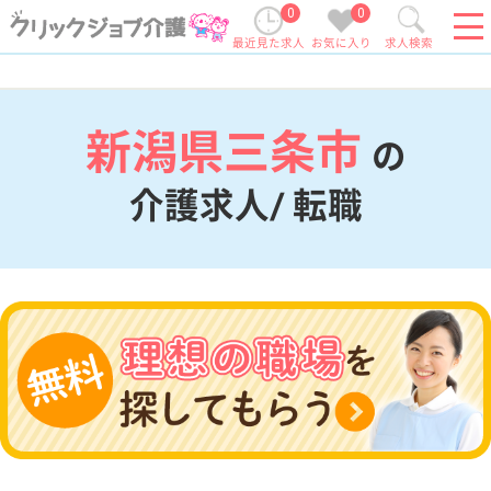
0
0
最近見た求人
お気に入り
求人検索
新潟県三条市
の
介護求人/ 転職
現在の検索条件
新潟県/三条市
変更
エリア・駅
変更
こだわり条件