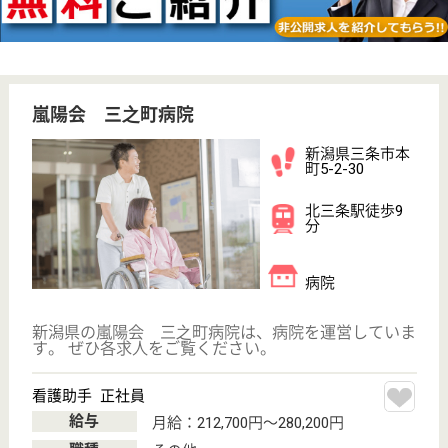
帯織駅から車で5分と、非常に交通至便な場所に位置
しています◎家庭的な雰囲気で居心地の良い場所作り
を心がけることを目的に、制服をあえて用意をしてい
ません。利用者との距離を短くし、なじみの関係を創
り上げています。年間休日は118日付与され、勤続3
年以上勤めた方には退職金制度も用意しています！
介護職員 正社員
給与
月給：180,200円〜194,300円
職種
介護職
無資格可
未経験OK
車通勤OK
ブランクOK
育休・産休
寮あり
WEB問合せ
詳細を見る
しただ いっぷく
新潟県三条市長
野337
東三条駅車32分
介護老人保健施
設, デイケア, シ
ョートステイ,