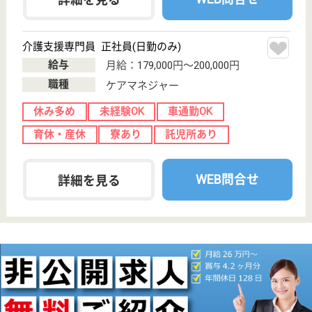
分
病院
新潟県の嵐陽会 三之町病院は、病院を運営していま
す。 ぜひ各求人をご覧ください。
看護助手 正社員
給与
月給：212,700円〜280,200円
職種
その他
休み多め
無資格可
未経験OK
車通勤OK
育休・産休
駅徒歩10分以内
WEB問合せ
詳細を見る
しただ いっぷく2番館
新潟県三条市帯
織800
帯織駅徒歩2分
介護老人保健施
設, デイケア, シ
ョートステイ