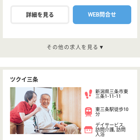
東光寺駅車11分
デイサービス,
ショートステイ,
居宅介護支援事
業所
新潟県の三条嵐南老人福祉会 薬師の郷は、デイサー
ビス・ショートステイ・居宅介護支援事業所を運営し
ています。 ぜひ各求人をご覧ください。
看護職 正社員(日勤のみ)
給与
月給：215,590円〜296,860円
職種
看護職
車通勤OK
育休・産休
WEB問合せ
詳細を見る
医療法人社団 川瀬神経内科クリニック
新潟県三条市東
本成寺20-8
三条駅車8分
クリニック