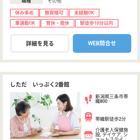
訪...
道の駅しただより車で10分の場所に位置しています♪
家庭で過ごしている様な時間を利用者にができる雰囲
気を、醸し出すことができるように毎日努めています
☆単身者用職員アパートにはエアコンが完備され、月
額12000円と安価で利用できますので、初めて働く方
でも安心して仕事をスタートすることが可能です。
介護職 正社員
給与
月給：202,800円〜245,900円
職種
介護職
無資格可
未経験OK
車通勤OK
ブランクOK
育休・産休
寮あり
WEB問合せ
詳細を見る
ナーシングホーム三条
新潟県三条市今
井野新田962-3
北三条駅徒歩27
分
住宅型有料老人
ホーム, デイサ
ービス