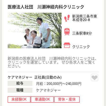
採用ご担当者様へ
お知らせ
看護師の求人・転職なら
『クリックジョブ看護』
介護職求人支援サービス『クリックジョブ介護』運営会社:
ライフワンズ株式会社 ( 厚生労働大臣許可 )13- ユ -303765
Copyright©LifeOnes Ltd. All Rights Reserved
?>