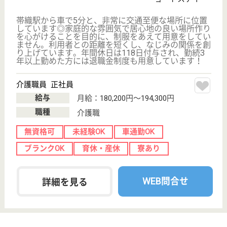
新潟県のナーシングホーム三条は、住宅型有料老人ホ
ーム・デイサービスを運営しています。 ぜひ各求人
をご覧ください。
介護職 正社員
給与
月給：183,856円〜252,216円
職種
介護職
未経験OK
車通勤OK
WEB問合せ
詳細を見る
生活相談員 正社員(日勤のみ)
給与
月給：200,400円〜241,800円
職種
生活相談員
未経験OK
車通勤OK
WEB問合せ
詳細を見る
その他の求人を見る