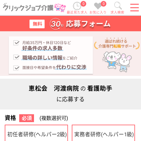
0
0
最近見た求人
お気に入り
求人検索
恵松会 河渡病院
看護助手
の
に応募する
資格
必須
(複数選択可)
初任者研修
実務者研修
(ヘルパー2級)
(ヘルパー1級)
介護福祉士
社会福祉士
ケアマネジャー
PT
OT
その他・なし