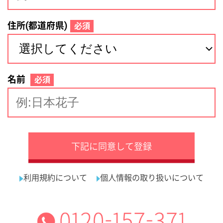
サイトマップ
利用規約
プライバシーポリシー
運営会社
看護師の求人・転職なら
採用ご担当者様へ
『クリックジョブ看護』
介護職求人支援サービス『クリックジョブ介護』運営会社:
ライフワンズ株式会社 ( 厚生労働大臣許可 )13- ユ -303765
Copyright©LifeOnes Ltd. All Rights Reserved