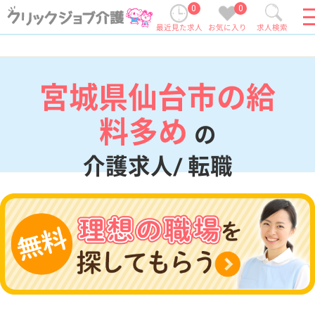
0
0
最近見た求人
お気に入り
求人検索
宮城県仙台市の給
料多め
の
介護求人/ 転職
現在の検索条件
宮城県/仙台市
変更
エリア・駅
給料多め
変更
こだわり条件