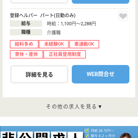
区泉中央2-22-1
泉中央駅徒歩7
分
介護付有料老人
ホーム
宮城県のベストライフ仙台は、介護付有料老人ホーム
を運営しています。 ぜひ各求人をご覧ください。
ケアマネジャー 正社員(日勤のみ)
給与
月給：256,000円〜275,000円
職種
ケアマネジャー
給料多め
未経験OK
育休・産休
駅徒歩10分以内
WEB問合せ
詳細を見る
看護職 パート(日勤のみ)
給与
時給：1,300円
職種
看護職
給料多め
育休・産休
駅徒歩10分以内
WEB問合せ
詳細を見る