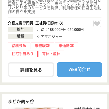
育休・産休
託児所あり
WEB問合せ
詳細を見る
宮城厚生協会 長町病院
宮城県仙台市太
白区長町3-7-26
長町駅徒歩2分
デイサービス,
訪問介護, 病院,
居宅介護支援事
業所
宮城県の宮城厚生協会 長町病院は、デイサービス・
訪問介護・病院を運営しています。 ぜひ各求人をご
覧ください。
社会福祉士 正社員(日勤のみ)
給与
月給：202,200円〜240,200円
職種
その他
給料多め
未経験OK
車通勤OK
育休・産休
駅徒歩10分以内