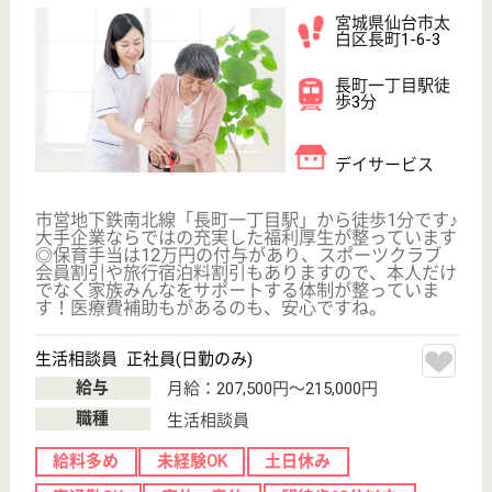
徳洲会 仙台徳洲会病院
宮城県仙台市泉
区高玉町9-8
泉中央駅徒歩7
分
介護老人保健施
設, 病院
宮城県の徳洲会 仙台徳洲会病院は、介護老人保健施
設・病院を運営しています。 ぜひ各求人をご覧くだ
さい。
医療ソーシャルワーカー 正社員(日勤のみ)
給与
月給：211,200円〜253,000円
職種
その他
給料多め
車通勤OK
育休・産休
託児所あり
駅徒歩10分以内
WEB問合せ
詳細を見る
ベストライフ仙台東