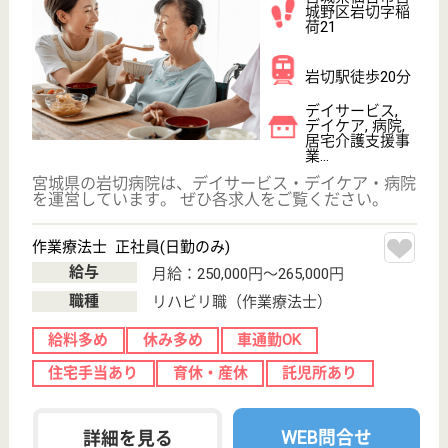
介護職 パート(日勤のみ)
給与
月給：184,648円〜196,080円
職種
介護職
給料多め
未経験OK
車通勤OK
ブランクOK
育休・産休
正社員登用制度
WEB問合せ
詳細を見る
生活相談員 パート(日勤のみ)
給与
時給：1,130円〜
職種
生活相談員
給料多め
未経験OK
車通勤OK
ブランクOK
短時間勤務OK
育休・産休
WEB問合せ
詳細を見る
ツクイ太白
宮城県仙台市太
白区泉崎1-29-7