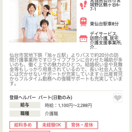
WEB問合せ
詳細を見る
ベストライフ仙台南
宮城県仙台市太
白区袋原1-26-1
南仙台駅バス10
分
介護付有料老人
ホーム
宮城県のベストライフ仙台南は、介護付有料老人ホー
ムを運営しています。 ぜひ各求人をご覧ください。
ケアマネジャー パート(日勤のみ)
給与
時給：1,300円
職種
ケアマネジャー
給料多め
育休・産休
WEB問合せ
詳細を見る
ケアマネジャー 正社員(日勤のみ)