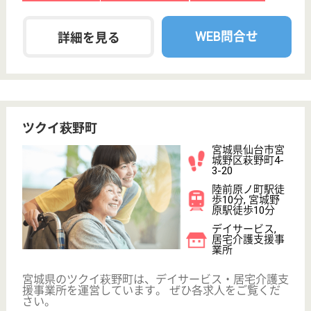
もっとみる（21-40 件 /106 件）
現在の検索条件
宮城県/仙台市
変更
エリア・駅
給料多め
変更
こだわり条件
;
事業所情報の一部は、厚生労働省の介護事業所・生活関連情報
検索「介護サービス情報公表システム 」から転載しておりま
す。