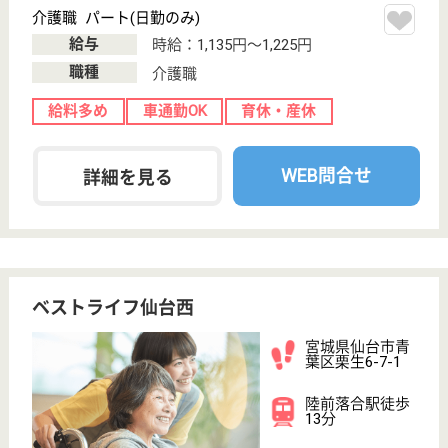
WEB問合せ
詳細を見る
ツクイ西多賀
宮城県仙台市太
白区土手内1-21-
5
長町南駅車4分
デイサービス
宮城県のツクイ西多賀は、デイサービスを運営してい
ます。 ぜひ各求人をご覧ください。
生活相談員 パート(日勤のみ)
給与
時給：1,130円〜
職種
生活相談員
給料多め
未経験OK
車通勤OK
ブランクOK
短時間勤務OK
育休・産休
WEB問合せ
詳細を見る