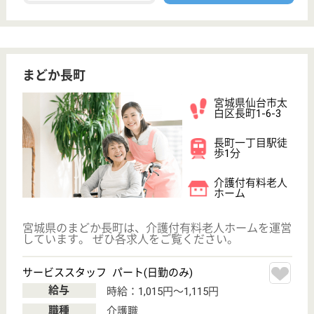
宮城県仙台市宮
城野区鶴ヶ谷6-
7-1
東仙台駅車8分
デイサービス,
訪問介護, 居宅
介護支援事業所,
介...
仙台市営地下鉄「旭ヶ丘駅」よりバスで約20分の訪
問介護事業所です◎ライフプランに合わせた補助が多
いのも、働く上での魅力のひとつ。結婚祝い金や見舞
金等もしっかり用意されているので、長い社会人人生
には欠かせないサポートが充実しています☆出産育児
からフルタイム勤務への復職サポートも充実していま
す。
登録ヘルパー パート(日勤のみ)
給与
時給：1,100円〜2,288円
職種
介護職
給料多め
未経験OK
育休・産休
正社員登用制度
WEB問合せ
詳細を見る
主任ケアマネジャー 正社員(日勤のみ)
給与
月給：294,813円
職種
ケアマネジャー