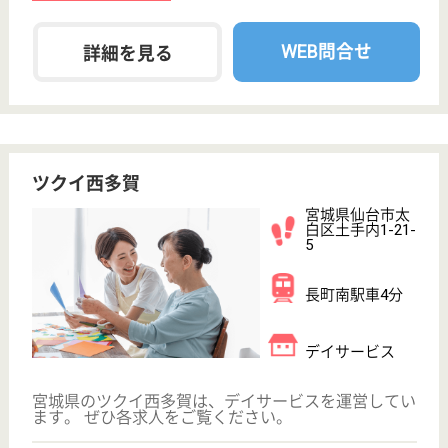
プライバシーポリシー
運営会社
採用ご担当者様へ
お知らせ
看護師の求人・転職なら
『クリックジョブ看護』
介護職求人支援サービス『クリックジョブ介護』運営会社:
ライフワンズ株式会社 ( 厚生労働大臣許可 )13- ユ -303765
Copyright©LifeOnes Ltd. All Rights Reserved
?>