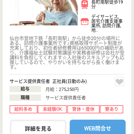
登録ヘルパー パート(日勤のみ)
給与
時給：1,100円〜2,288円
職種
介護職
給料多め
未経験OK
車通勤OK
育休・産休
正社員登用制度
WEB問合せ
詳細を見る
その他の求人を見る
ベストライフ仙台
宮城県仙台市泉