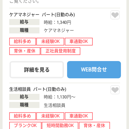
葵会 葵の園・仙台
宮城県仙台市太
白区鈎取2-28-1
長町駅車16分,
八木山動物公園
駅徒歩21分
介護老人保健施
設, デイケア, シ
ョートステイ
リハビリや療養が必要な入所者様、自宅にお住まいで
介護が必要なご高齢者様に、リハビリに重点を置いた
医療、看護、介護を提供
言語聴覚士 正社員(日勤のみ)
給与
月給：230,700円〜332,700円
職種
その他
給料多め
未経験OK
車通勤OK
育休・産休
託児所あり
WEB問合せ
詳細を見る