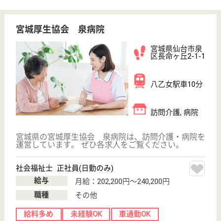
作業療法士 正社員(日勤のみ)
給与
月給：250,000円〜265,000円
職種
リハビリ職（作業療法士）
給料多め
休み多め
車通勤OK
住宅手当あり
育休・産休
託児所あり
WEB問合せ
詳細を見る
アスケアデイサービスセンター東仙台
宮城県仙台市宮
城野区新田3-28-
20
東仙台駅徒歩15
分, 小鶴新田駅
徒歩20分
デイサービス,
居宅介護支援事
業所, 地域包括
支援セ...
東仙台駅から徒歩13分の、デイサービスセンターで
す☆入浴介護のパイオニアとして業界の中でも多くの
実績を積んできており、現在はボーダーレスな介護人
材を育てている事が自慢です♪新たに導入した総合職
制度により、これまでにないキャリアアップの道が開
かれました◎やりがいを感じながら仕事ができます。