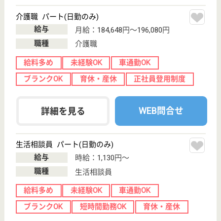
介護の転職支援サービスお申込み
30
簡単
登録
秒
保有資格を選択してくださ
誕生年を入
い
誕生年
必須
保有資格
必須
初任者研修
実務者研修
(ヘルパー2級)
(ヘルパー1級)
介護福祉士
社会福祉士
戻る
ケアマネジャー
PT
次のステッ
OT
その他・なし