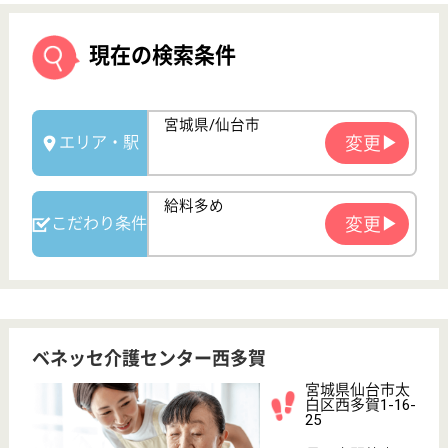
ベネッセ介護センター西多賀
宮城県仙台市太
白区西多賀1-16-
25
長町南駅徒歩19
分
デイサービス,
居宅介護支援事
業所, 訪問介護,
地...
仙台市営地下鉄「長町南駅」から徒歩20分の場所に
ある、訪問介護事業所です♪資格取得サポート制度が
充実しており、初任者研修費用は65000円の補助があ
り、介護福祉士試験対策講座や実務者研修は会社が受
講料を負担してくれます☆入社後のスキルアップも応
援しているので、やりがいを持ちながら長く働けま
す。
サービス提供責任者 正社員(日勤のみ)
給与
月給：275,250円
職種
サービス提供責任者
給料多め
未経験OK
育休・産休
寮あり
WEB問合せ
詳細を見る