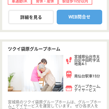
宮城県仙台市宮
城野区高砂1-30-
20
陸前高砂駅徒歩
12分
介護付有料老人
ホーム
宮城県のベストライフ仙台東は、介護付有料老人ホー
ムを運営しています。 ぜひ各求人をご覧ください。
ケアマネジャー 正社員(日勤のみ)
給与
月給：256,000円〜275,000円
職種
ケアマネジャー
給料多め
未経験OK
育休・産休
WEB問合せ
詳細を見る
看護職 パート(日勤のみ)
給与
時給：1,300円
職種
看護職
給料多め
育休・産休
WEB問合せ
詳細を見る