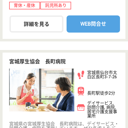
介護職 パート(日勤のみ)
給与
時給：1,135円〜1,225円
職種
介護職
給料多め
車通勤OK
育休・産休
WEB問合せ
詳細を見る
ベストライフ仙台西
宮城県仙台市青
葉区栗生6-7-1
陸前落合駅徒歩
13分
介護付有料老人
ホーム
宮城県のベストライフ仙台西は、介護付有料老人ホー
ムを運営しています。 ぜひ各求人をご覧ください。
ケアマネジャー 正社員(日勤のみ)
給与
月給：256,000円〜275,000円
職種
ケアマネジャー