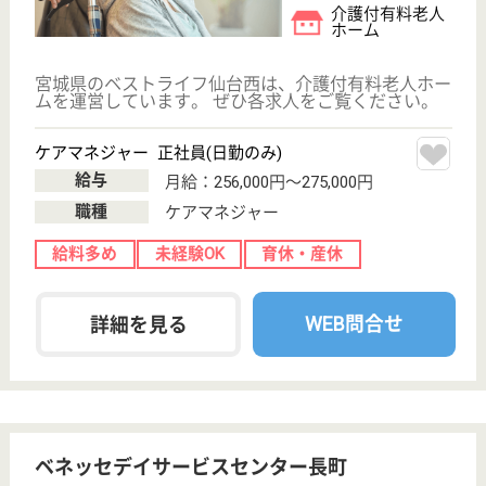
ツクイ南仙台
宮城県仙台市太
白区西中田4-12-
1
南仙台駅徒歩6
分
訪問入浴
宮城県のツクイ南仙台は、訪問入浴を運営していま
す。 ぜひ各求人をご覧ください。
介護職 パート(日勤のみ)
給与
時給：1,020円
職種
介護職
給料多め
無資格可
未経験OK
車通勤OK
ブランクOK
育休・産休
WEB問合せ
詳細を見る