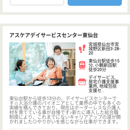
富沢駅徒歩7分
デイサービス,
訪問介護, 居宅
介護支援事業所,
訪...
宮城県のツクイ太白は、デイサービス・訪問介護・居
宅介護支援事業所を運営しています。 ぜひ各求人を
ご覧ください。
生活相談員 パート(日勤のみ)
給与
時給：1,130円〜
職種
生活相談員
給料多め
未経験OK
車通勤OK
ブランクOK
短時間勤務OK
育休・産休
WEB問合せ
詳細を見る
介護職 パート(日勤のみ)
給与
時給：1,020円〜1,050円
職種
介護職
給料多め
未経験OK
ブランクOK
育休・産休
正社員登用制度
駅徒歩10分以内