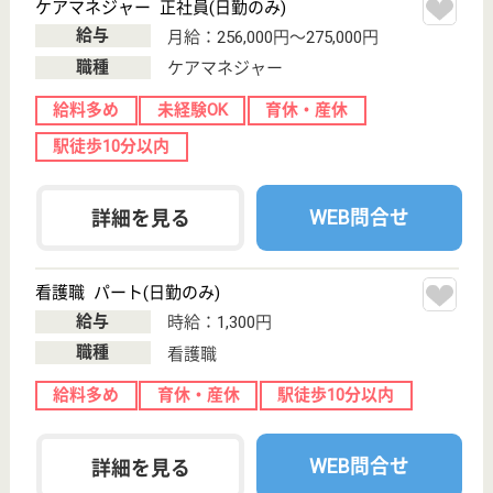
明理会 仙台ロイヤルケアセンター
宮城県仙台市青
葉区みやぎ台1-
31-1
陸前落合駅バス
20分
介護老人保健施
設, デイケア, 居
宅介護支援事業
所,...
在宅療養の難しい要介護状態にある高齢者の方に対し
医師による健康チェック、専門スタッフによる医療、
リハビリ等のサービスを提供、利用者様の日常生活動
作の自立を支援
介護支援専門員 正社員(日勤のみ)
給与
月給：188,000円〜260,000円
職種
ケアマネジャー
給料多め
未経験OK
車通勤OK
住宅手当あり
育休・産休
WEB問合せ
詳細を見る
まどか鶴ヶ谷