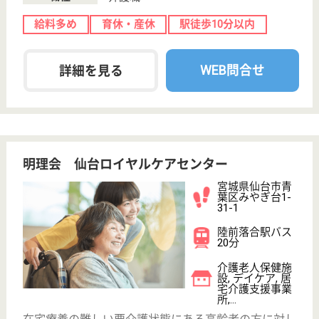
給料多め
育休・産休
寮あり
WEB問合せ
詳細を見る
その他の求人を見る
宮城厚生協会 泉病院
宮城県仙台市泉
区長命ヶ丘2-1-1
八乙女駅車10分
訪問介護, 病院
宮城県の宮城厚生協会 泉病院は、訪問介護・病院を
運営しています。 ぜひ各求人をご覧ください。
社会福祉士 正社員(日勤のみ)
給与
月給：202,200円〜240,200円
職種
その他
給料多め
未経験OK
車通勤OK