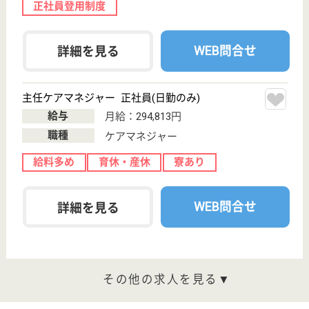
給与
月給：256,000円〜275,000円
職種
ケアマネジャー
給料多め
未経験OK
育休・産休
WEB問合せ
詳細を見る
その他の求人を見る
岩切病院
内科、透析、リハビリを中心に取り扱っておりま
す
宮城県仙台市宮
城野区岩切字稲
荷21
岩切駅徒歩20分
デイサービス,
デイケア, 病院,
居宅介護支援事
業...
宮城県の岩切病院は、デイサービス・デイケア・病院
を運営しています。 ぜひ各求人をご覧ください。