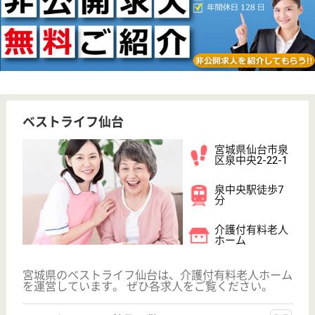
まどか長町
宮城県仙台市太
白区長町1-6-3
長町一丁目駅徒
歩1分
介護付有料老人
ホーム
宮城県のまどか長町は、介護付有料老人ホームを運営
しています。 ぜひ各求人をご覧ください。
サービススタッフ パート(日勤のみ)
給与
時給：1,015円〜1,115円
職種
介護職
給料多め
育休・産休
駅徒歩10分以内
WEB問合せ
詳細を見る