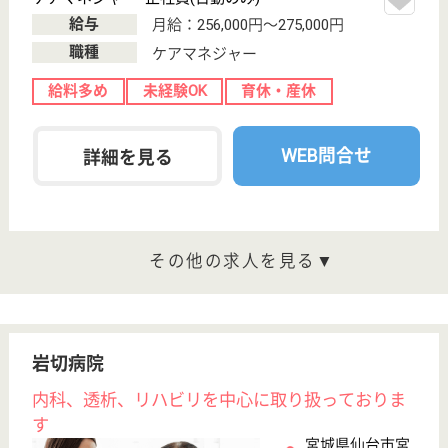
WEB問合せ
詳細を見る
生活相談員 パート(日勤のみ)
給与
時給：1,130円〜
職種
生活相談員
給料多め
未経験OK
車通勤OK
ブランクOK
短時間勤務OK
育休・産休
WEB問合せ
詳細を見る
ツクイ萩野町
宮城県仙台市宮
城野区萩野町4-
3-20
陸前原ノ町駅徒
歩10分, 宮城野
原駅徒歩10分
デイサービス,
居宅介護支援事
業所
宮城県のツクイ萩野町は、デイサービス・居宅介護支
援事業所を運営しています。 ぜひ各求人をご覧くだ
さい。