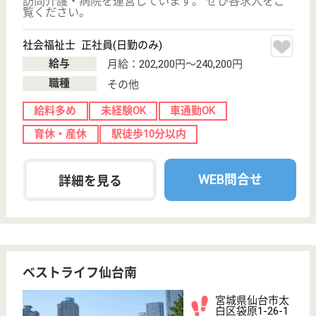
給料多め
未経験OK
育休・産休
WEB問合せ
詳細を見る
ベネッセデイサービスセンター長町
宮城県仙台市太
白区長町1-6-3
長町一丁目駅徒
歩3分
デイサービス
市営地下鉄南北線「長町一丁目駅」から徒歩1分です♪
大手企業ならではの充実した福利厚生が整っています
◎保育手当は12万円の付与があり、スポーツクラブ
会員割引や旅行宿泊料割引もありますので、本人だけ
でなく家族みんなをサポートする体制が整っていま
す！医療費補助もがあるのも、安心ですね。
生活相談員 正社員(日勤のみ)
給与
月給：207,500円〜215,000円
職種
生活相談員
給料多め
未経験OK
土日休み