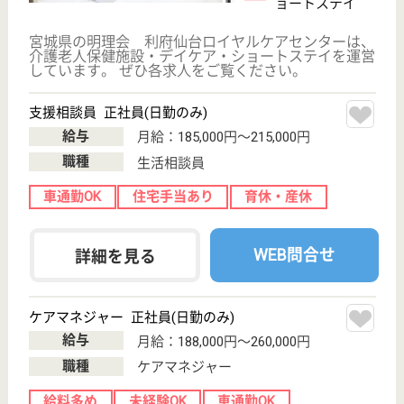
サイトマップ
利用規約
プライバシーポリシー
運営会社
採用ご担当者様へ
お知らせ
看護師の求人・転職なら
『クリックジョブ看護』
介護職求人支援サービス『クリックジョブ介護』運営会社:
ライフワンズ株式会社 ( 厚生労働大臣許可 )13- ユ -303765
Copyright©LifeOnes Ltd. All Rights Reserved