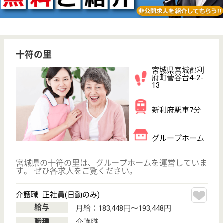
自生会 七ヶ浜自生苑
宮城県宮城郡七
ヶ浜町遠山5-5-
45
下馬駅徒歩7分
特別養護老人ホ
ーム, ショート
ステイ
宮城県の自生会 七ヶ浜自生苑は、特別養護老人ホー
ム・ショートステイを運営しています。 ぜひ各求人
をご覧ください。
介護職 正社員
給与
月給：199,240円〜297,300円
職種
介護職
無資格可
未経験OK
車通勤OK
住宅手当あり
育休・産休
駅徒歩10分以内
WEB問合せ
詳細を見る
グループホームコスモス松島