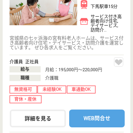
ケアマネジャー 正社員(日勤のみ)
給与
月給：190,000円〜240,000円
職種
ケアマネジャー
給料多め
未経験OK
車通勤OK
WEB問合せ
詳細を見る
その他の求人を見る
十符の里
宮城県宮城郡利
府町菅谷台4-2-
13
新利府駅車7分