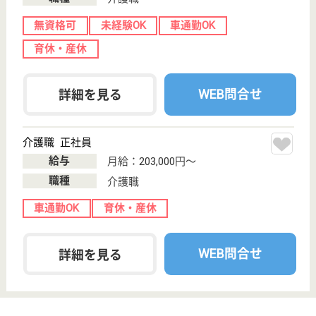
宮城県宮城郡松
島町磯崎字長田
80-222
高城町駅徒歩11
分
グループホーム
高城町駅から車で5分の場所に位置しております◎従
業員も家族も大切にする会社です。育児介護休業・休
暇の制度もしっかりしていますよ♪会社と相談しなが
ら勤務時間の調整ができるので、復帰後も無理なく働
くことができています☆5年勤続した社員には沖縄旅
行、10年勤続で海外旅行をプレゼントしています♪
介護職 正社員
給与
月給：185,064円〜222,564円
職種
介護職
未経験OK
車通勤OK
住宅手当あり
育休・産休
WEB問合せ
詳細を見る
介護員補助 契約社員(日勤のみ)
給与
月給：185,064円
職種
介護職