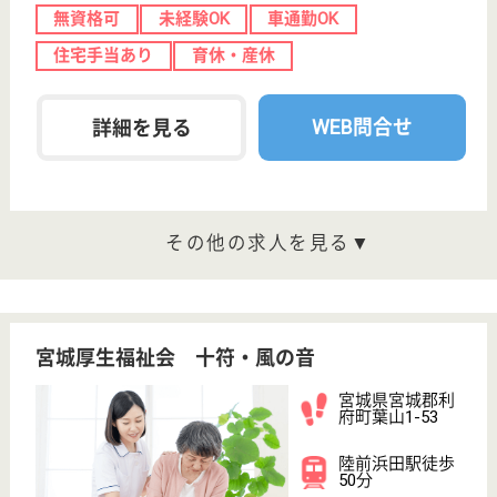
WEB問合せ
詳細を見る
ケアマネージャー 正社員(日勤のみ)
給与
月給：213,000円〜243,000円
職種
ケアマネジャー
休み多め
未経験OK
土日休み
車通勤OK
住宅手当あり
育休・産休
WEB問合せ
詳細を見る
その他の求人を見る
明理会 利府仙台ロイヤルケアセンター
宮城県宮城郡利
府町新中道2-1-1
利府駅徒歩14分
介護老人保健施
設, デイケア, シ