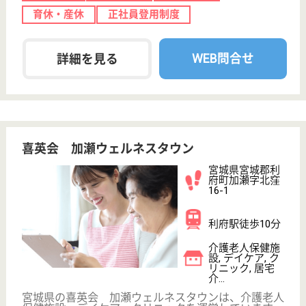
介護の転職支援サービスお申込み
30
簡単
登録
秒
保有資格を選択してくださ
誕生年を入
い
誕生年
必須
保有資格
必須
初任者研修
実務者研修
(ヘルパー2級)
(ヘルパー1級)
介護福祉士
社会福祉士
戻る
ケアマネジャー
PT
次のステッ
OT
その他・なし
次のステップへ