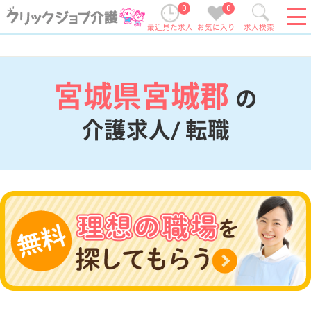
0
0
最近見た求人
お気に入り
求人検索
宮城県宮城郡
の
介護求人/ 転職
現在の検索条件
宮城県/宮城郡
変更
エリア・駅
変更
こだわり条件