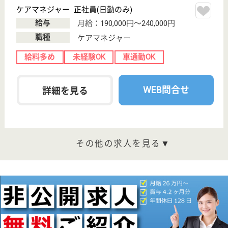
グループホーム
宮城県の十符の里は、グループホームを運営していま
す。 ぜひ各求人をご覧ください。
介護職 正社員(日勤のみ)
給与
月給：183,448円〜193,448円
職種
介護職
無資格可
未経験OK
車通勤OK
育休・産休
WEB問合せ
詳細を見る
介護職 正社員
給与
月給：203,000円〜
職種
介護職
車通勤OK
育休・産休
WEB問合せ
詳細を見る