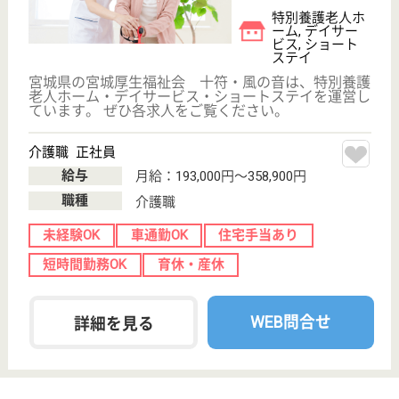
ョートステイ
宮城県の明理会 利府仙台ロイヤルケアセンターは、
介護老人保健施設・デイケア・ショートステイを運営
しています。 ぜひ各求人をご覧ください。
支援相談員 正社員(日勤のみ)
給与
月給：185,000円〜215,000円
職種
生活相談員
車通勤OK
住宅手当あり
育休・産休
WEB問合せ
詳細を見る
ケアマネジャー 正社員(日勤のみ)
給与
月給：188,000円〜260,000円
職種
ケアマネジャー
給料多め
未経験OK
車通勤OK
住宅手当あり
育休・産休
WEB問合せ
詳細を見る
その他の求人を見る