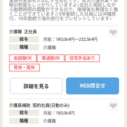
育休・産休
正社員登用制度
WEB問合せ
詳細を見る
喜英会 加瀬ウェルネスタウン
宮城県宮城郡利
府町加瀬字北窪
16-1
利府駅徒歩10分
介護老人保健施
設, デイケア, ク
リニック, 居宅
介...
宮城県の喜英会 加瀬ウェルネスタウンは、介護老人
保健施設・デイケア・クリニックを運営しています。
ぜひ各求人をご覧ください。
介護職 正社員
給与
月給：218,000円〜233,000円
職種
介護職
未経験OK
車通勤OK
住宅手当あり
ブランクOK
育休・産休
託児所あり