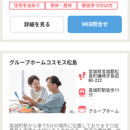
職種
介護職
未経験OK
車通勤OK
住宅手当あり
短時間勤務OK
育休・産休
WEB問合せ
詳細を見る
千賀の浦福祉会 松島長松苑
宮城県宮城郡松
島町根廻字上山
王6-27
愛宕駅徒歩28分
特別養護老人ホ
ーム, デイサー
ビス, 居宅介護
支援事...
宮城県の千賀の浦福祉会 松島長松苑は、特別養護老
人ホーム・デイサービス・居宅介護支援事業所を運営
しています。 ぜひ各求人をご覧ください。
介護職 契約社員(日勤のみ)
給与
月給：181,800円〜217,800円
職種
介護職
無資格可
未経験OK
車通勤OK