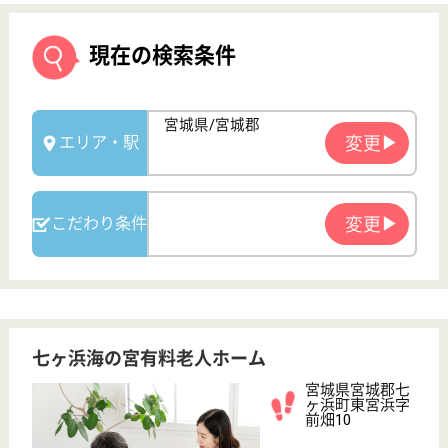
七ヶ浜海の宮有料老人ホーム
宮城県宮城郡七
ヶ浜町東宮浜字
前畑10
下馬駅車15分
サービス付き高
齢者向け住宅,
デイサービス,
訪問介...
宮城県の七ヶ浜海の宮有料老人ホームは、サービス付
き高齢者向け住宅・デイサービス・訪問介護を運営し
ています。 ぜひ各求人をご覧ください。
介護員 正社員
給与
月給：195,000円〜220,000円
職種
介護職
無資格可
未経験OK
車通勤OK
育休・産休
WEB問合せ
詳細を見る