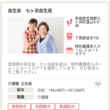
無資格可
未経験OK
車通勤OK
住宅手当あり
育休・産休
WEB問合せ
詳細を見る
その他の求人を見る
宮城厚生福祉会 十符・風の音
宮城県宮城郡利
府町葉山1-53
陸前浜田駅徒歩
50分
特別養護老人ホ
ーム, デイサー
ビス, ショート
ステイ
宮城県の宮城厚生福祉会 十符・風の音は、特別養護
老人ホーム・デイサービス・ショートステイを運営し
ています。 ぜひ各求人をご覧ください。
介護職 正社員
給与
月給：193,000円〜358,900円