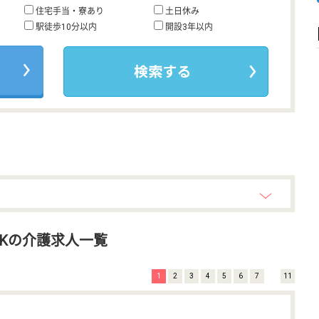
住宅手当・寮あり
土日休み
駅徒歩10分以内
開設3年以内
Kの介護求人一覧
1
2
3
4
5
6
7
11