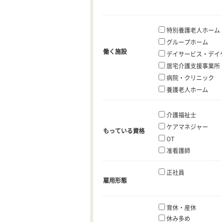
特別養護老人ホーム
グループホーム
働く施設
デイサービス・デイ
居宅介護支援事業所
病院・クリニック
養護老人ホーム
介護福祉士
ケアマネジャー
もっている資格
OT
准看護師
正社員
雇用形態
育休・産休
休み多め