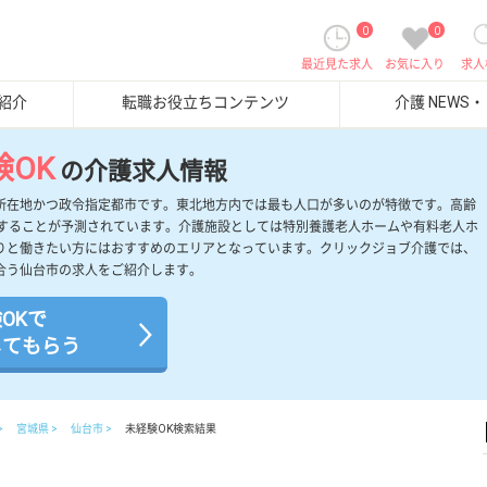
0
0
最近見た求人
お気に入り
求人
紹介
転職お役立ちコンテンツ
介護 NEWS
験OK
の介護求人情報
所在地かつ政令指定都市です。東北地方内では最も人口が多いのが特徴です。高齢
展することが予測されています。介護施設としては特別養護老人ホームや有料老人ホ
りと働きたい方にはおすすめのエリアとなっています。クリックジョブ介護では、
合う仙台市の求人をご紹介します。
OKで
してもらう
宮城県
仙台市
未経験OK検索結果