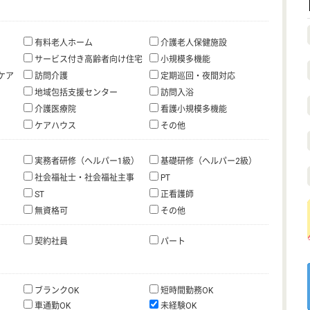
有料老人ホーム
介護老人保健施設
サービス付き高齢者向け住宅
小規模多機能
ケア
訪問介護
定期巡回・夜間対応
地域包括支援センター
訪問入浴
介護医療院
看護小規模多機能
ケアハウス
その他
実務者研修（ヘルパー1級）
基礎研修（ヘルパー2級）
社会福祉士・社会福祉主事
PT
ST
正看護師
無資格可
その他
契約社員
パート
ブランクOK
短時間勤務OK
車通勤OK
未経験OK