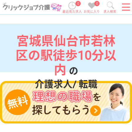
0
0
最近見た求人
お気に入り
求人検索
宮城県仙台市若林
区の駅徒歩10分以
内
の
介護求人/ 転職
現在の検索条件
宮城県/仙台市若林区
変更
エリア・駅
駅徒歩10分以内
変更
こだわり条件