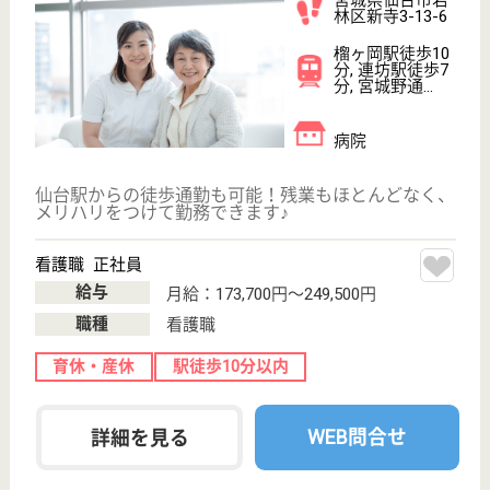
グループホーム大和町
宮城県仙台市若
林区大和町5-6-5
卸町駅徒歩4分
グループホーム
宮城県のグループホーム大和町は、グループホームを
運営しています。 ぜひ各求人をご覧ください。
介護職 正社員
給与
月給：194,000円〜199,000円
職種
介護職
無資格可
未経験OK
車通勤OK
駅徒歩10分以内