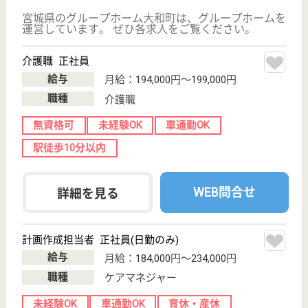
看護小規模多機
能
宮城県のセントケア看護小規模仙台荒井は、看護小規
模多機能を運営しています。 ぜひ各求人をご覧くだ
さい。
介護スタッフ 正社員
給与
月給：203,000円〜257,000円
職種
介護職
未経験OK
車通勤OK
育休・産休
駅徒歩10分以内
WEB問合せ
詳細を見る
らぽーる はるかぜ
宮城県仙台市若
林区荒井字新屋
敷7-3-1
荒井駅徒歩10分
サービス付き高
齢者向け住宅,
デイサービス,
居宅介...