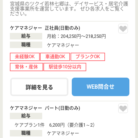
育休・産休
駅徒歩10分以内
WEB問合せ
詳細を見る
その他の求人を見る
コスモスケア若林営業所
宮城県仙台市若
林区木ノ下1-12-
28
連坊駅徒歩6分,
榴ヶ岡駅徒歩13
分
デイサービス,
訪問介護, 居宅
介護支援事業所
若林ケアプランセンターと木ノ下デイサービスセンタ
ーコスモス、そしてコスモスヘルパーステーションを
抱える営業所です◎従業員も家族も大切にする会社で
す。育児介護休業・休暇の制度もしっかりしています
よ♪会社と相談しながら勤務時間の調整ができるの
で、復帰後も無理なく働くことができています☆
介護職 パート(日勤のみ)
給与
時給：1,150円〜1,660円