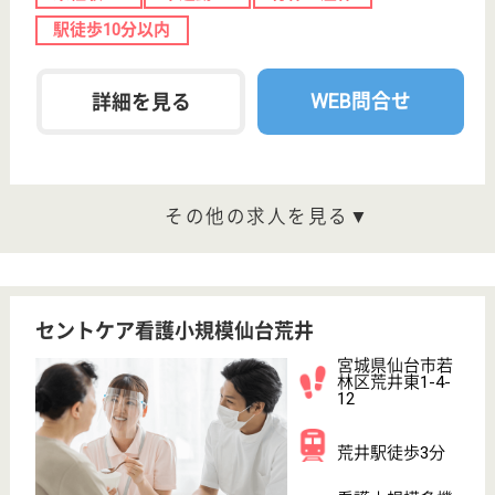
らぽーる はるかぜは、仙台市営地下鉄、東西線 荒
井駅下車 徒歩10分の立地にあります☆各部屋に｢ほっ
とケアシステム｣というセンサーが取り付けられてい
て、入居者様の心拍数・呼吸数を確認でき、入居者様
やご家族に安心してお過ごしいただける配慮がされて
います。
ケアマネジャー 正社員(日勤のみ)
給与
月給：186,000円〜287,600円
職種
ケアマネジャー
未経験OK
土日休み
車通勤OK
住宅手当あり
育休・産休
駅徒歩10分以内
WEB問合せ
詳細を見る
ツクイ若林七郷
宮城県仙台市若
林区伊在1-2-11
六丁の目駅徒歩
7分
デイサービス,
居宅介護支援事
業所