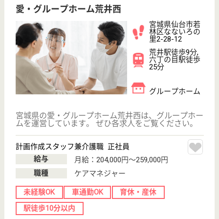
保有資格を選択してくださ
誕生年を入
い
誕生年
必須
保有資格
必須
初任者研修
実務者研修
(ヘルパー2級)
(ヘルパー1級)
介護福祉士
社会福祉士
戻る
ケアマネジャー
PT
次のステッ
OT
その他・なし
次のステップへ
サービス紹介
クリックジョブ介護とは