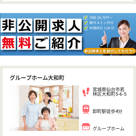
WEB問合せ
詳細を見る
計画作成担当者 正社員(日勤のみ)
給与
月給：184,000円〜234,000円
職種
ケアマネジャー
未経験OK
車通勤OK
育休・産休
駅徒歩10分以内
WEB問合せ
詳細を見る
その他の求人を見る
セントケア看護小規模仙台荒井
宮城県仙台市若
林区荒井東1-4-
12
荒井駅徒歩3分