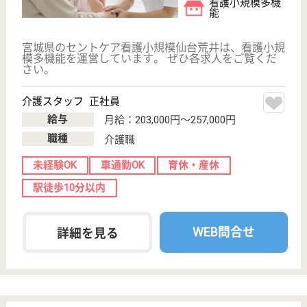
宮城県のツクイ若林七郷は、デイサービス・居宅介護
支援事業所を運営しています。 ぜひ各求人をご覧く
ださい。
ケアマネジャー 正社員(日勤のみ)
給与
月給：204,250円〜218,250円
職種
ケアマネジャー
未経験OK
車通勤OK
ブランクOK
育休・産休
駅徒歩10分以内
WEB問合せ
詳細を見る
ケアマネジャー パート(日勤のみ)
給与
ケアプラン1件 6,200円（要介護1～2）
職種
ケアマネジャー
ブランクOK
育休・産休
駅徒歩10分以内
WEB問合せ
詳細を見る
その他の求人を見る