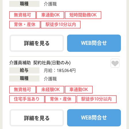
介護職求人支援サービス『クリックジョブ介護』運営会社:
ライフワンズ株式会社 ( 厚生労働大臣許可 )13- ユ -303765
Copyright©LifeOnes Ltd. All Rights Reserved
?>