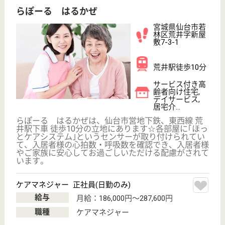
夢眠せんだい
宮城県仙台市若
林区荒町15-3
愛宕橋駅徒歩7
分
グループホーム,
小規模多機能
宮城県の夢眠せんだいは、グループホーム・小規模多
機能を運営しています。 ぜひ各求人をご覧くださ
い。
介護職 正社員(日勤のみ)
給与
月給：197,564円〜219,564円
職種
介護職
無資格可
未経験OK
育休・産休
駅徒歩10分以内
WEB問合せ
詳細を見る