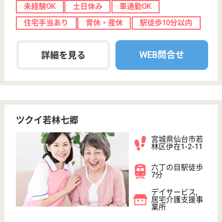
愛・グループホーム荒井西
宮城県仙台市若
林区なないろの
里2-28-12
荒井駅徒歩9分,
六丁の目駅徒歩
25分
グループホーム
宮城県の愛・グループホーム荒井西は、グループホー
ムを運営しています。 ぜひ各求人をご覧ください。
計画作成スタッフ兼介護職 正社員
給与
月給：204,000円〜259,000円
職種
ケアマネジャー
未経験OK
車通勤OK
育休・産休
駅徒歩10分以内
WEB問合せ
詳細を見る
介護職 正社員
給与
月給：200,000円〜225,000円
職種
介護職
無資格可
未経験OK
車通勤OK