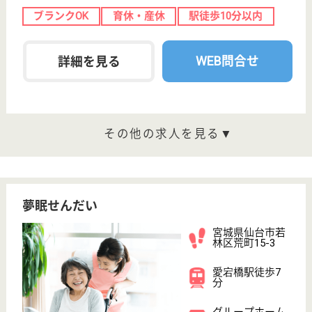
職種
介護職
無資格可
車通勤OK
短時間勤務OK
育休・産休
駅徒歩10分以内
WEB問合せ
詳細を見る
介護員補助 契約社員(日勤のみ)
給与
月給：185,064円
職種
介護職
無資格可
未経験OK
車通勤OK
住宅手当あり
育休・産休
駅徒歩10分以内
WEB問合せ
詳細を見る
その他の求人を見る
現在の検索条件