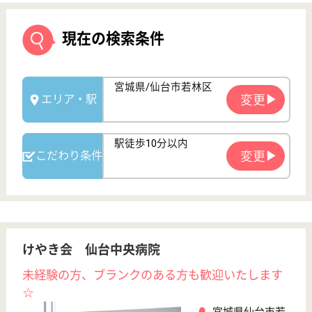
けやき会 仙台中央病院
未経験の方、ブランクのある方も歓迎いたします
☆
宮城県仙台市若
林区新寺3-13-6
榴ヶ岡駅徒歩10
分, 連坊駅徒歩7
分, 宮城野通...
病院
仙台駅からの徒歩通勤も可能！残業もほとんどなく、
メリハリをつけて勤務できます♪
看護職 正社員
給与
月給：173,700円〜249,500円
職種
看護職
育休・産休
駅徒歩10分以内
WEB問合せ
詳細を見る