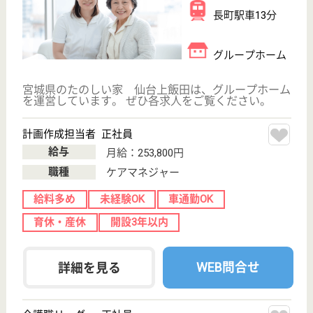
介護職リーダー 正社員
給与
月給：248,800円〜
職種
管理職（リーダー）
給料多め
車通勤OK
育休・産休
開設3年以内
WEB問合せ
詳細を見る
すだちの里
宮城県仙台市若
林区沖野7-6-30
荒井駅徒歩12分,
六丁の目駅徒歩
16分
訪問看護, グル
ープホーム, 居