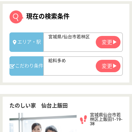
たのしい家 仙台上飯田
宮城県仙台市若
林区上飯田1-19-
38
長町駅車13分
グループホーム
宮城県のたのしい家 仙台上飯田は、グループホーム
を運営しています。 ぜひ各求人をご覧ください。
計画作成担当者 正社員
給与
月給：253,800円
職種
ケアマネジャー
給料多め
未経験OK
車通勤OK
育休・産休
開設3年以内
WEB問合せ
詳細を見る