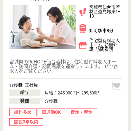
給与
年収：3,200,000円〜4,000,000円
職種
ケアマネジャー
給料多め
車通勤OK
育休・産休
WEB問合せ
詳細を見る
そらの苑
宮城県仙台市若
林区上飯田2-12-
43
長町駅車11分
住宅型有料老人
ホーム, デイサ
ービス
宮城県のそらの苑は、住宅型有料老人ホーム・デイサ
ービスを運営しています。 ぜひ各求人をご覧くださ
い。
介護職 パート(夜勤のみ)
給与
時給：1,400円〜
職種
介護職
給料多め
未経験OK
車通勤OK