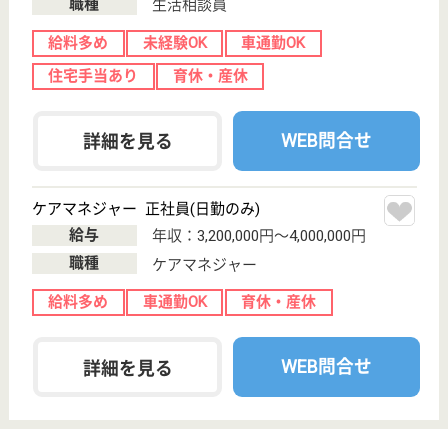
六郷の杜
宮城県仙台市若
林区下飯田遠谷
地171
長町駅車16分,
荒井駅車11分
介護付有料老人
ホーム, デイサ
ービス, ショー
トステ...
宮城県の六郷の杜は、介護付有料老人ホーム・デイサ
ービス・ショートステイを運営しています。 ぜひ各
求人をご覧ください。
機能訓練指導員 正社員(日勤のみ)
給与
月給：220,000円〜270,000円
職種
その他
給料多め
未経験OK
車通勤OK
住宅手当あり
育休・産休
WEB問合せ
詳細を見る