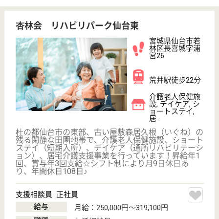
WEB問合せ
詳細を見る
ツクイ若林七郷
宮城県仙台市若
林区伊在1-2-11
六丁の目駅徒歩
7分
デイサービス,
居宅介護支援事
業所
宮城県のツクイ若林七郷は、デイサービス・居宅介護
支援事業所を運営しています。 ぜひ各求人をご覧く
ださい。
生活相談員 パート(日勤のみ)
給与
時給：1,130円〜
職種
生活相談員
給料多め
未経験OK
車通勤OK
ブランクOK
短時間勤務OK
育休・産休
WEB問合せ
詳細を見る