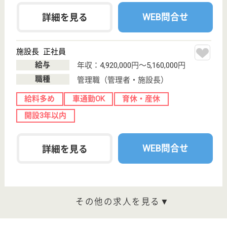
WEB問合せ
詳細を見る
ツクイ若林
宮城県仙台市若
林区河原町2-4-2
河原町駅車9分
デイサービス,
障害者施設, 訪
問介護
宮城県のツクイ若林は、デイサービス・障害者施設・
訪問介護を運営しています。 ぜひ各求人をご覧くだ
さい。
生活相談員 パート(日勤のみ)
給与
時給：1,130円〜
職種
生活相談員
給料多め
未経験OK
車通勤OK
ブランクOK
短時間勤務OK
育休・産休