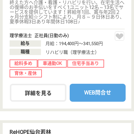
杏林会 リハビリパーク仙台東
宮城県仙台市若
林区長喜城字浦
宮26
荒井駅徒歩22分
介護老人保健施
設, デイケア, シ
ョートステイ,
居...
杜の都仙台市の東部、古い屋敷森居久根（いぐね）の
残る閑静な田園地帯で、介護老人保健施設、ショート
ステイ（短期入所）、デイケア（通所リハビリテーシ
ョン）、居宅介護支援事業を行っています！昇給年1
回、賞与年3回支給☆シフト制により月9日休日あ
り、年間休日108日♪
支援相談員 正社員
給与
月給：250,000円〜319,100円
職種
生活相談員
給料多め
未経験OK
車通勤OK
住宅手当あり
育休・産休
WEB問合せ
詳細を見る
ケアマネジャー 正社員(日勤のみ)