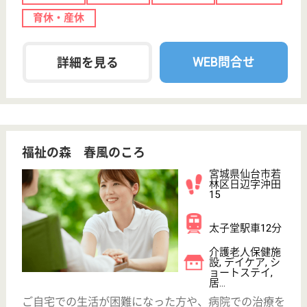
ム・訪問介護・訪問看護を運営しています。 ぜひ各
求人をご覧ください。
介護職 正社員
給与
月給：245,000円〜289,500円
職種
介護職
給料多め
車通勤OK
育休・産休
開設3年以内
WEB問合せ
詳細を見る
施設長 正社員
給与
年収：4,920,000円〜5,160,000円
職種
管理職（管理者・施設長）
給料多め
車通勤OK
育休・産休
開設3年以内
WEB問合せ
詳細を見る
その他の求人を見る