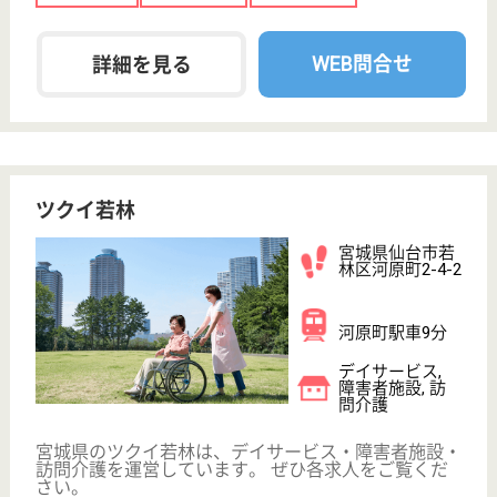
介護の転職支援サービスお申込み
30
簡単
登録
秒
保有資格を選択してくださ
誕生年を入
い
誕生年
必須
保有資格
必須
初任者研修
実務者研修
(ヘルパー2級)
(ヘルパー1級)
介護福祉士
社会福祉士
戻る
ケアマネジャー
PT
次のステッ
OT
その他・なし
次のステップへ
サービス紹介