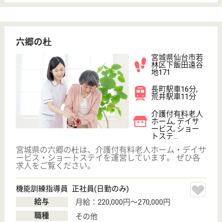
看護師の求人・転職なら
『クリックジョブ看護』
介護職求人支援サービス『クリックジョブ介護』運営会社:
ライフワンズ株式会社 ( 厚生労働大臣許可 )13- ユ -303765
Copyright©LifeOnes Ltd. All Rights Reserved
?>