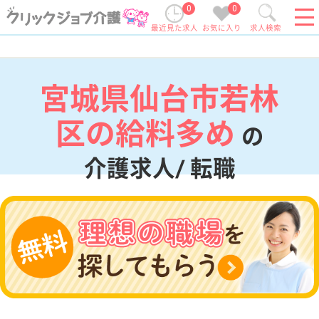
0
0
最近見た求人
お気に入り
求人検索
宮城県仙台市若林
区の給料多め
の
介護求人/ 転職
現在の検索条件
宮城県/仙台市若林区
変更
エリア・駅
給料多め
変更
こだわり条件