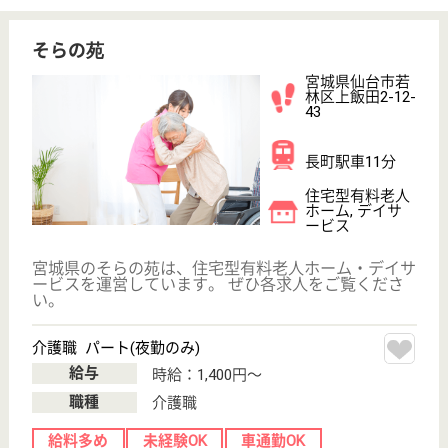
現在の検索条件
宮城県/仙台市若林区
変更
エリア・駅
給料多め
変更
こだわり条件
;
事業所情報の一部は、厚生労働省の介護事業所・生活関連情報
検索「介護サービス情報公表システム 」から転載しておりま
す。