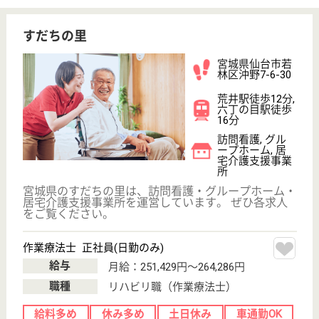
終えた方へ介護・看護・リハビリを行い、在宅生活へ
の復帰のお手伝いをすべく1ユニット12名～13名でサ
ービスを提供しています！昇給年1回、賞与年2回２
ヶ月分支給☆シフト制により、月８～９日休日あり、
夏季休暇3日あり年間休日108日♪
理学療法士 正社員(日勤のみ)
給与
月給：194,400円〜341,550円
職種
リハビリ職（理学療法士）
給料多め
車通勤OK
住宅手当あり
育休・産休
WEB問合せ
詳細を見る
ReHOPE仙台若林
宮城県仙台市若
林区遠見塚東1ｰ
13
卸町駅車8分
住宅型有料老人
ホーム, 訪問介
護, 訪問看護
宮城県のReHOPE仙台若林は、住宅型有料老人ホー