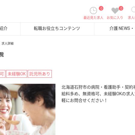
0
0
最近見た求人
お気に入り
求人
紹介
転職お役立ちコンテンツ
介護 NEWS
求人詳細
院
可
未経験OK
託児所あり
北海道石狩市の病院・看護助手・契約
給料多め、無資格可、未経験OKの求人
軽にお問合せください！