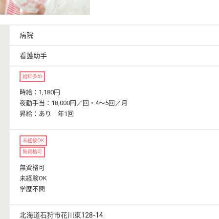
病院
看護助手
給料多め
時給：1,180円
夜勤手当：18,000円／回・4〜5回／月
昇給：あり 年1回
未経験OK
無資格可
無資格可
未経験OK
学歴不問
北海道石狩市花川東128-14