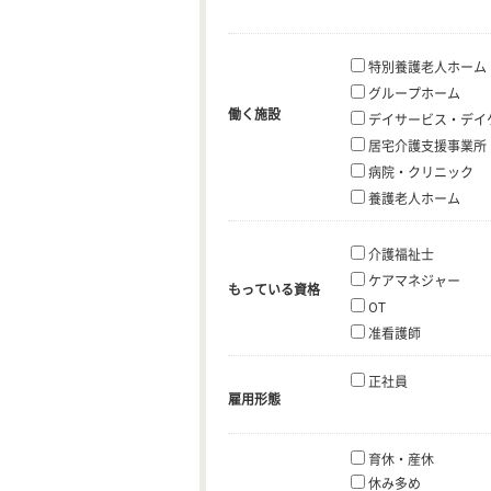
特別養護老人ホーム
グループホーム
働く施設
デイサービス・デイ
居宅介護支援事業所
病院・クリニック
養護老人ホーム
介護福祉士
ケアマネジャー
もっている資格
OT
准看護師
正社員
雇用形態
育休・産休
休み多め