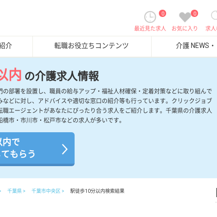
0
0
最近見た求人
お気に入り
求人
紹介
転職お役立ちコンテンツ
介護 NEWS
以内
の介護求人情報
門の部署を設置し、職員の給与アップ・福祉人材確保・定着対策などに取り組んで
みなどに対し、アドバイスや適切な窓口の紹介等も行っています。クリックジョブ
転職エージェントがあなたにぴったり合う求人をご紹介します。千葉県の介護求人
船橋市・市川市・松戸市などの求人が多いです。
以内で
してもらう
千葉県
千葉市中央区
駅徒歩10分以内検索結果