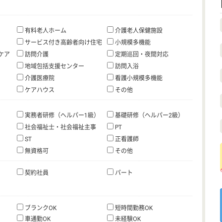
有料老人ホーム
介護老人保健施設
サービス付き高齢者向け住宅
小規模多機能
ケア
訪問介護
定期巡回・夜間対応
地域包括支援センター
訪問入浴
介護医療院
看護小規模多機能
ケアハウス
その他
実務者研修（ヘルパー1級）
基礎研修（ヘルパー2級）
社会福祉士・社会福祉主事
PT
ST
正看護師
無資格可
その他
契約社員
パート
ブランクOK
短時間勤務OK
車通勤OK
未経験OK