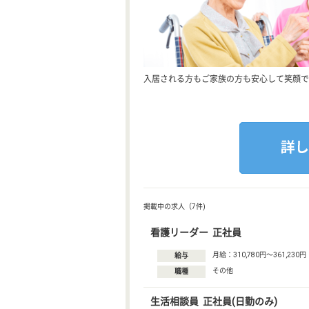
入居される方もご家族の方も安心して笑顔で
掲載中の求人（7件)
看護リーダー 正社員
月給：310,780円〜361,230円
給与
その他
職種
生活相談員 正社員(日勤のみ)