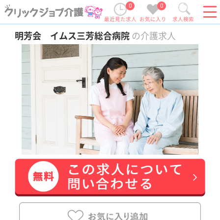
0
0
最近見た求人
お気に入り
求人検索
明芳会 イムス三芳総合病院
の介護求人
未経験OK
土日休み
車通勤OK
住宅手当あり
育休・産休
この求人の特長
医療ソーシャルワーカー