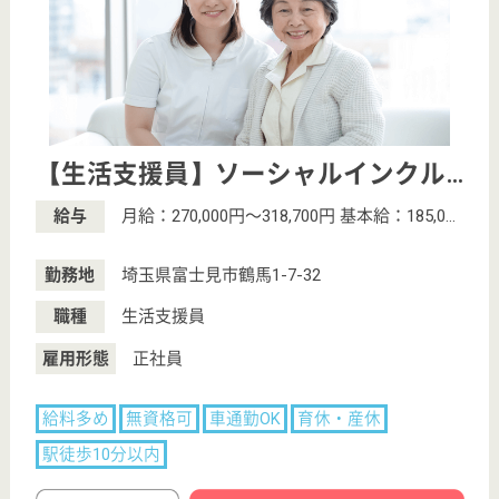
ケアマネジャー 正社員(日勤のみ)
給与
月給：207,500円
職種
ケアマネジャー
車通勤OK
住宅手当あり
ブランクOK
育休・産休
託児所あり
医療ソーシャルワーカー 正社員(日勤のみ)
給与
月給：201,000円〜224,400円
職種
その他
未経験OK
土日休み
車通勤OK
住宅手当あり
育休・産休
すべての求人情報(全4件)