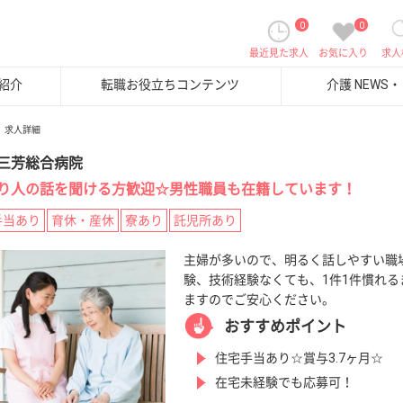
0
0
最近見た求人
お気に入り
求人
紹介
転職お役立ちコンテンツ
介護 NEWS
求人詳細
三芳総合病院
り人の話を聞ける方歓迎☆男性職員も在籍しています！
手当あり
育休・産休
寮あり
託児所あり
主婦が多いので、明るく話しやすい職
験、技術経験なくても、1件1件慣れる
ますのでご安心ください。
おすすめポイント
住宅手当あり☆賞与3.7ヶ月☆
在宅未経験でも応募可！