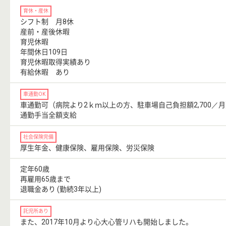
育休・産休
シフト制 月8休
産前・産後休暇
育児休暇
年間休日109日
育児休暇取得実績あり
有給休暇 あり
車通勤OK
車通勤可（病院より2ｋｍ以上の方、駐車場自己負担額2,700／
通勤手当全額支給
社会保険完備
厚生年金、健康保険、雇用保険、労災保険
定年60歳
再雇用65歳まで
退職金あり (勤続3年以上)
託児所あり
また、2017年10月より心大心管リハも開始しました。