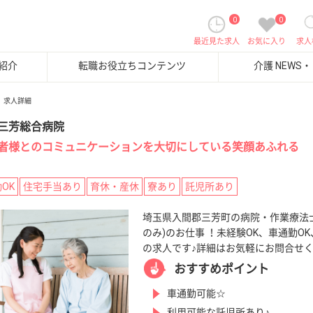
0
0
最近見た求人
お気に入り
求人
紹介
転職お役立ちコンテンツ
介護 NEWS
求人詳細
三芳総合病院
者様とのコミュニケーションを大切にしている笑顔あふれる
OK
住宅手当あり
育休・産休
寮あり
託児所あり
埼玉県入間郡三芳町の病院・作業療法
のみ)のお仕事 ！未経験OK、車通勤O
の求人です♪詳細はお気軽にお問合せ
おすすめポイント
車通勤可能☆
利用可能な託児所あり♪