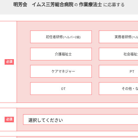
明芳会 イムス三芳総合病院
作業療法士
に応募する
の
初任者研修
実務者研修
(ヘルパー2級)
(ヘ
介護福祉士
社会福祉
必須
ケアマネジャー
PT
OT
その他・
必須