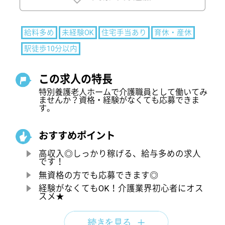
おすすめポイント
高収入◎しっかり稼げる、給与多めの求人
です！
無資格の方でも応募できます◎
経験がなくてもOK！介護業界初心者にオス
スメ★
募集詳細
サービス種類
特別養護老人ホーム
募集職種
介護職
給与
給料多め